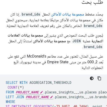
طلب بحث
يحدّد مخطط
مجموعة بيانات الأماكن
الحقل
brand_ids
. إذا كان
مكان في مجموعة بيانات الأماكن مرتبطًا بعلامة تجارية، سيحتوي الحقل
brand_ids
الخاص بالمكان على رقم تعريف العلامة التجارية المعنيّة.
يُجري طلب البحث النموذجي الذي يشير إلى
مجموعة بيانات العلامات
التجارية
عملية
JOIN
مع
مجموعة بيانات الأماكن
استنادًا إلى الحقل
.
brand_ids
على سبيل المثال، للعثور على عدد مطاعم McDonald's التي تقع على
بُعد 2, 000 متر من مبنى Empire State في مدينة نيويورك، اتّبِع
الخطوات التالية:
SELECT
WITH
AGGREGATION_THRESHOLD
COUNT
(
*
)
FROM
PROJECT_NAME
.
places_insights___us
.
places
plac
LEFT
JOIN
PROJECT_NAME
.
places_insights___us
.
brands
WHERE
ST_DWITHIN
(
ST_GEOGPOINT
(
-
73.9857
,
40.7484
),
point
,