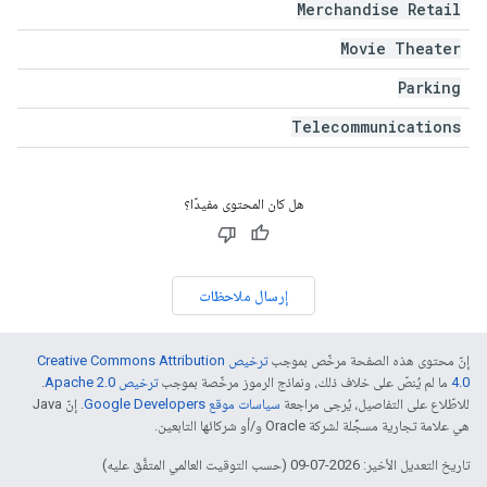
Merchandise Retail
Movie Theater
Parking
Telecommunications
هل كان المحتوى مفيدًا؟
إرسال ملاحظات
إنّ محتوى هذه الصفحة مرخّص بموجب
ترخيص Creative Commons Attribution
4.0‏
ما لم يُنصّ على خلاف ذلك، ونماذج الرموز مرخّصة بموجب
ترخيص Apache 2.0‏
.
للاطّلاع على التفاصيل، يُرجى مراجعة
سياسات موقع Google Developers‏
. إنّ Java
هي علامة تجارية مسجَّلة لشركة Oracle و/أو شركائها التابعين.
تاريخ التعديل الأخير: 2026-07-09 (حسب التوقيت العالمي المتفَّق عليه)