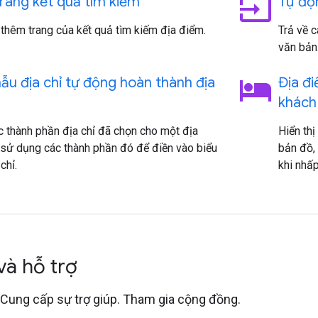
input
rang kết quả tìm kiếm
Tự độ
thêm trang của kết quả tìm kiếm địa điểm.
Trả về 
văn bản
hotel
ẫu địa chỉ tự động hoàn thành địa
Địa đ
khách
 thành phần địa chỉ đã chọn cho một địa
Hiển thị
sử dụng các thành phần đó để điền vào biểu
bản đồ, 
chỉ.
khi nhấp
 và hỗ trợ
 Cung cấp sự trợ giúp. Tham gia cộng đồng.