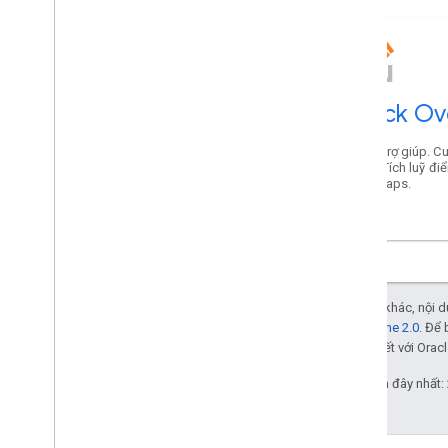
Stack Ov
Nhận trợ giúp. C
giúp. Tích luỹ đ
trên Maps.
Trừ phi có lưu ý khác, nội
Giấy phép Apache 2.0
. Để 
các đơn vị liên kết với Oracl
Cập nhật lần gần đây nhất: