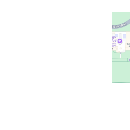
API Địa điểm (Mới)
Sử dụng API Địa điểm (Mới)
Làm việc với dữ liệu địa điểm (Mới)
Sử dụng mã thông báo phiên
Tìm dọc theo tuyến đường
Bản tóm tắt do AI tạo
Liên kết với Google Maps
Báo cáo nội dung không phù hợp
Thư viện ứng dụng