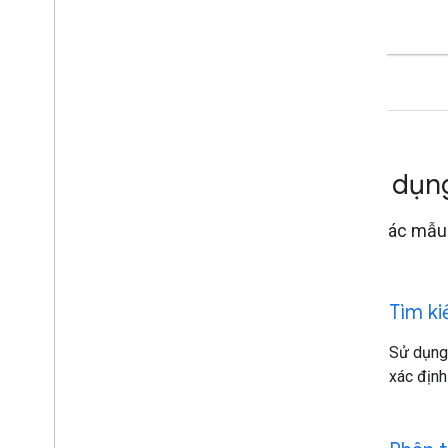
Ứng dụn
Chạy các mẫu 
Maps.
travel_explore
Tìm ki
Sử dụng
xác định