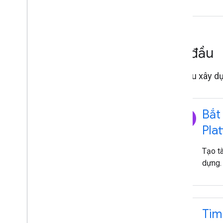
Bắt đầu
Bắt đầu xây dự
explore
Bắt
Pla
Tạo t
dựng.
pin_drop
Tìm