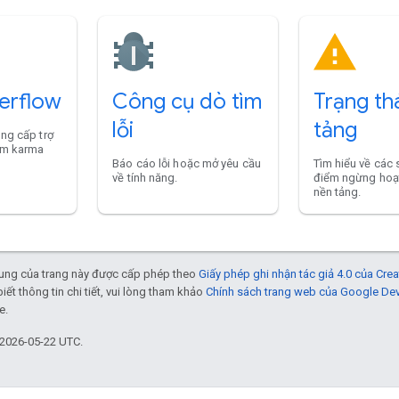
erflow
Công cụ dò tìm
Trạng th
lỗi
tảng
ung cấp trợ
iểm karma
Báo cáo lỗi hoặc mở yêu cầu
Tìm hiểu về các 
về tính năng.
điểm ngừng hoạ
nền tảng.
 dung của trang này được cấp phép theo
Giấy phép ghi nhận tác giả 4.0 của Cr
biết thông tin chi tiết, vui lòng tham khảo
Chính sách trang web của Google De
e.
 2026-05-22 UTC.