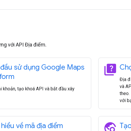
ng với API Địa điểm.
quiz
 đầu sử dụng Google Maps
Chọ
tform
Địa đ
và AP
ài khoản, tạo khoá API và bắt đầu xây
theo.
với b
travel_explore
 hiểu về mã địa điểm
Tạo