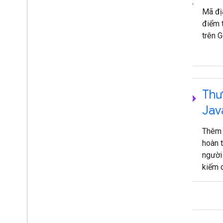
Mã đị
điểm 
trên 
code
Thư
Jav
Thêm 
hoàn 
người
kiếm 