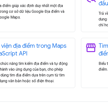
đầu
a điểm giúp xác định duy nhất một địa
trong cơ sở dữ liệu Google Địa điểm và
Trả v
Google Maps.
dung 
chỉ h
storefront
 viện địa điểm trong Maps
Tìm
a
Script API
điể
chức năng tìm kiếm địa điểm và tự động
Biểu 
thành vào ứng dụng của bạn, cho phép
điểm.
 dùng tìm địa điểm dựa trên cụm từ tìm
dạng văn bản hoặc số điện thoại.