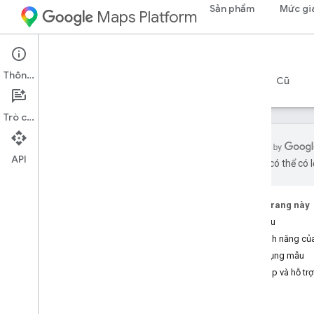
Sản phẩm
Mức gi
Maps Platform
Web Services
Places API
Thông tin
Hướng dẫn
Tài liệu tham khảo
Tài nguyên
Cũ
Trò chuyện
API
bằng AI có thể có l
API địa điểm
Tổng quan
Trên trang này
Mã địa điểm
Bắt đầu
Biểu tượng địa điểm
Các tính năng củ
Ứng dụng mẫu
Thiết lập
Trợ giúp và hỗ trợ
Thiết lập Places API