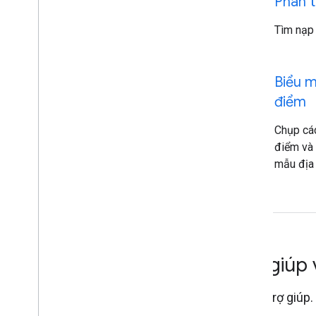
description
Phân t
Tìm nạp 
dynamic_form
Biểu m
điểm
Chụp các
điểm và 
mẫu địa 
Trợ giúp
Nhận trợ giúp.