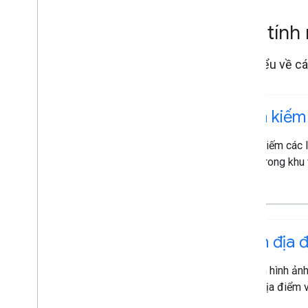
Các tính
Tìm hiểu về cá
Tìm kiếm 
Tìm kiếm các 
hợp trong khu 
Ảnh địa 
Thêm hình ảnh
các địa điểm 
bạn.