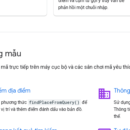
điểm và cụm từ gợi ý truy vấn để
phản hồi một chuỗi nhập.
g mẫu
mã trực tiếp trên máy cục bộ và các sân chơi mã yêu thí
business
ếm địa điểm
Thông 
 phương thức
findPlaceFromQuery()
để
Sử dụn
 vị trí và thêm điểm đánh dấu vào bản đồ.
Thông ti
thể.