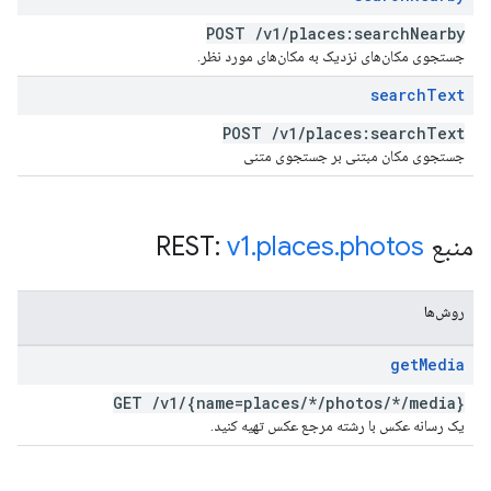
POST
/
v1
/
places:search
Nearby
جستجوی مکان‌های نزدیک به مکان‌های مورد نظر.
search
Text
POST
/
v1
/
places:search
Text
جستجوی مکان مبتنی بر جستجوی متنی
منبع REST:
photos
.
places
.
v1
روش‌ها
get
Media
GET
/
v1
/
{name=places
/
*
/
photos
/
*
/
media}
یک رسانه عکس با رشته مرجع عکس تهیه کنید.