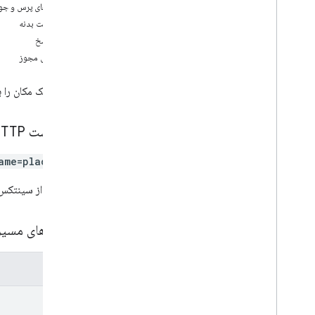
متن جستجو
پارامترهای پرس و جو
مکان ها
.
عکس ها
درخواست بدنه
بدنه پاسخ
انواع
دامنه‌های مجوز
دایره
پارامترهای مسیریابی
جزئیات یک مکان را ب
Routing Summary
مرجع RPC
درخواست HTTP
ame=places/*}
این URL از سینتکس
پارامترهای مسی
پارامترها
name