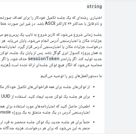
string
و نام فایل با حداکثر ۳۶ کاراکتر ASCII باشد. در غیر این صورت خطای INVALID_ARGUMENT بازگردانده می‌شود.
جلسه زمانی شروع می‌شود که کاربر شروع به تایپ یک پرس‌وجو می‌کن
جزئیات مکان یا اعتبارسنجی آدرس انجام می‌شود، پایان می‌یابد. هر 
درخواست جزئیات مکان یا اعتبارسنجی آدرس قرار گیرد. اعتبارنامه‌
به همان پروژه کنسول ابری گوگل باشد. پس از پایان یک جلسه، توکن 
sessionToken
جدید تولید کند. اگر پارامتر
حذف شود، یا اگر ا
محاسبه می‌شود که انگار هیچ توکن جلسه‌ای ارائه نشده است (هزین
ما دستورالعمل‌های زیر را توصیه می‌کنیم:
از توکن‌های جلسه برای همه فراخوانی‌های تکمیل خودکار مکا
برای هر جلسه یک توکن جدید ایجاد کنید. استفاده از UUID نسخه ۴ توصیه می‌شود.
اطمینان حاصل کنید که اعتبارنامه‌های مورد استفاده برای ه
اعتبارسنجی آدرس در یک جلسه متعلق به یک پروژه Cloud Console هستند.
حتماً برای هر جلسه جدید، یک توکن جلسه منحصر به فرد ارس
منجر به این می‌شود که برای هر درخواست، هزینه جداگانه م