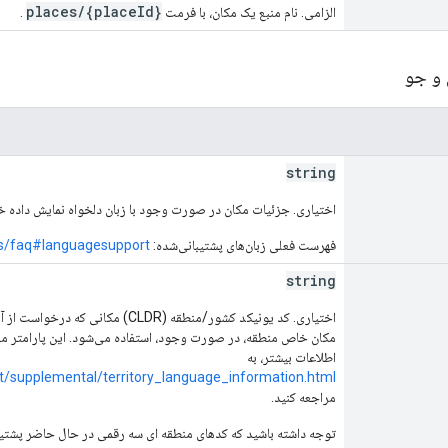
places/{placeId}
الزامی. نام منبع یک مکان، با فرمت
.
 و جو
string
اختیاری. جزئیات مکان در صورت وجود با زبان دلخواه نمایش داده خ
فهرست فعلی زبان‌های پشتیبانی‌شده:
ps/faq#languagesupport
string
اختیاری. کد یونیکد کشور/منطقه (CLDR)
مکان خاص منطقه، در صورت وجود، استفاده می‌شود. این پارامتر می‌تو
اطلاعات بیشتر، به
st/supplemental/territory_language_information.html
مراجعه کنید.
توجه داشته باشید که کدهای منطقه ای سه رقمی در حال حاضر پشتیب