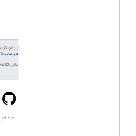
جز در مواردی که غیر از این ذک
جزئیات، به
خطمشی‌های سایت Google Developers‏
تاریخ آخرین به‌روزرسانی 2026-05-15 به‌وقت ساعت هماهنگ جهانی.
سرریز پشته
زیر برچسب google-maps سوال
نمونه های 
بپرسید.
آن