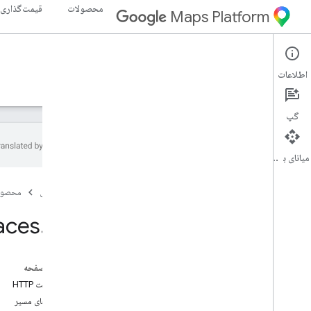
محصولات
قیمت‌گذاری
Maps Platform
Places API
Web Services
اطلاعات
راهنما
مرجع
منابع
میراث
گپ
میانای برنامه‌سازی کاربردی
نمای کلی
صفحه اصلی
محصول
مرجع REST
منابع REST
aces
.
get
مکان ها
نمای کلی
تکمیل خودکار
در این صفحه
گرفتن
درخواست HTTP
جستجو در نزدیکی
پارامترهای مسیر