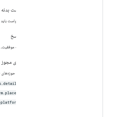
درخواست بدنه
بدنه درخواست باید 
بدنه پاسخ
در صورت موفقیت، بد
دامنه‌های مجوز
به یکی از حوزه‌های OAuth زیر نیاز دارد:
s.details
rm.places
-platform