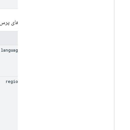
پارامترهای پرس
پارامترها
language
Code
region
Code