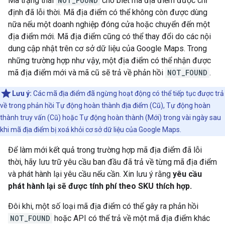
Mã trạng thái
NOT_FOUND
cho biết mã địa điểm được chỉ
định đã lỗi thời. Mã địa điểm có thể không còn được dùng
nữa nếu một doanh nghiệp đóng cửa hoặc chuyển đến một
địa điểm mới. Mã địa điểm cũng có thể thay đổi do các nội
dung cập nhật trên cơ sở dữ liệu của Google Maps. Trong
những trường hợp như vậy, một địa điểm có thể nhận được
mã địa điểm mới và mã cũ sẽ trả về phản hồi
NOT_FOUND
.
Lưu ý:
Các mã địa điểm đã ngừng hoạt động có thể tiếp tục được trả
về trong phản hồi Tự động hoàn thành địa điểm (Cũ), Tự động hoàn
thành truy vấn (Cũ) hoặc Tự động hoàn thành (Mới) trong vài ngày sau
khi mã địa điểm bị xoá khỏi cơ sở dữ liệu của Google Maps.
Để làm mới kết quả trong trường hợp mã địa điểm đã lỗi
thời, hãy lưu trữ yêu cầu ban đầu đã trả về từng mã địa điểm
và phát hành lại yêu cầu nếu cần. Xin lưu ý rằng
yêu cầu
phát hành lại sẽ được tính phí theo SKU thích hợp.
Đôi khi, một số loại mã địa điểm có thể gây ra phản hồi
NOT_FOUND
hoặc API có thể trả về một mã địa điểm khác