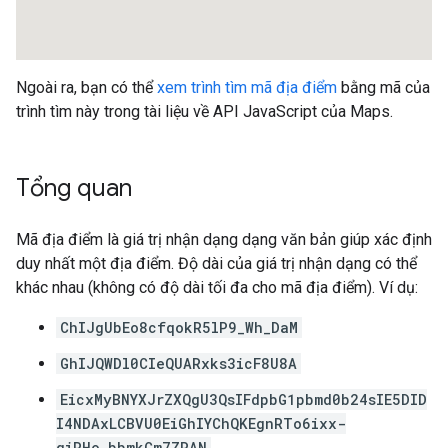
Ngoài ra, bạn có thể
xem trình tìm mã địa điểm
bằng mã của
trình tìm này trong tài liệu về API JavaScript của Maps.
Tổng quan
Mã địa điểm là giá trị nhận dạng dạng văn bản giúp xác định
duy nhất một địa điểm. Độ dài của giá trị nhận dạng có thể
khác nhau (không có độ dài tối đa cho mã địa điểm). Ví dụ:
ChIJgUbEo8cfqokR5lP9_Wh_DaM
GhIJQWDl0CIeQUARxks3icF8U8A
EicxMyBNYXJrZXQgU3QsIFdpbG1pbmd0b24sIE5DID
I4NDAxLCBVU0EiGhIYChQKEgnRTo6ixx-
qiRHo_bbmkCm7ZRAN