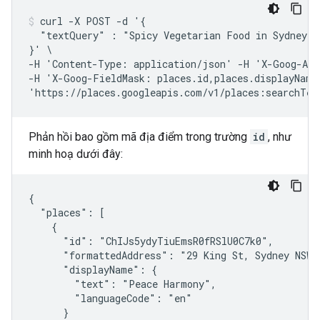
curl -X POST -d '{

  "textQuery" : "Spicy Vegetarian Food in Sydney, A
}' \

-H 'Content-Type: application/json' -H 'X-Goog-Api
-H 'X-Goog-FieldMask: places.id,places.displayName,
'https://places.googleapis.com/v1/places:searchTex
Phản hồi bao gồm mã địa điểm trong trường
id
, như
minh hoạ dưới đây:
{

  "places": [

    {

      "id": "ChIJs5ydyTiuEmsR0fRSlU0C7k0",

      "formattedAddress": "29 King St, Sydney NSW 2
      "displayName": {

        "text": "Peace Harmony",

        "languageCode": "en"

      }
