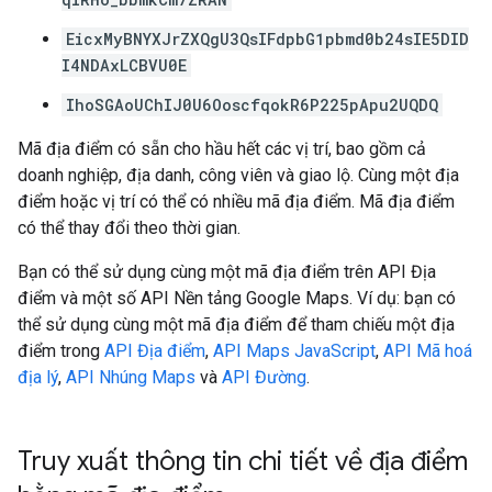
EicxMyBNYXJrZXQgU3QsIFdpbG1pbmd0b24sIE5DID
I4NDAxLCBVU0E
IhoSGAoUChIJ0U6OoscfqokR6P225pApu2UQDQ
Mã địa điểm có sẵn cho hầu hết các vị trí, bao gồm cả
doanh nghiệp, địa danh, công viên và giao lộ. Cùng một địa
điểm hoặc vị trí có thể có nhiều mã địa điểm. Mã địa điểm
có thể thay đổi theo thời gian.
Bạn có thể sử dụng cùng một mã địa điểm trên API Địa
điểm và một số API Nền tảng Google Maps. Ví dụ: bạn có
thể sử dụng cùng một mã địa điểm để tham chiếu một địa
điểm trong
API Địa điểm
,
API Maps JavaScript
,
API Mã hoá
địa lý
,
API Nhúng Maps
và
API Đường
.
Truy xuất thông tin chi tiết về địa điểm