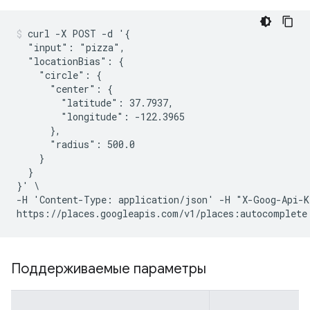
curl -X POST -d '{

  "input": "pizza",

  "locationBias": {

    "circle": {

      "center": {

        "latitude": 37.7937,

        "longitude": -122.3965

      },

      "radius": 500.0

    }

  }

}' \

-H 'Content-Type: application/json' -H "X-Goog-Api-K
Поддерживаемые параметры