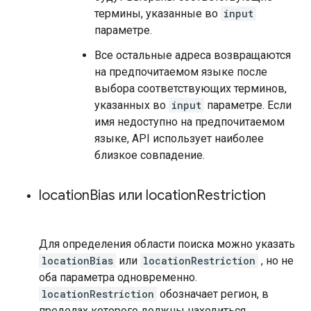
термины, указанные во
input
параметре.
Все остальные адреса возвращаются
на предпочитаемом языке после
выбора соответствующих терминов,
указанных во
input
параметре. Если
имя недоступно на предпочитаемом
языке, API использует наиболее
близкое совпадение.
location
Bias или location
Restriction
Для определения области поиска можно указать
locationBias
или
locationRestriction
, но не
оба параметра одновременно.
locationRestriction
обозначает регион, в
пределах которого должны находиться