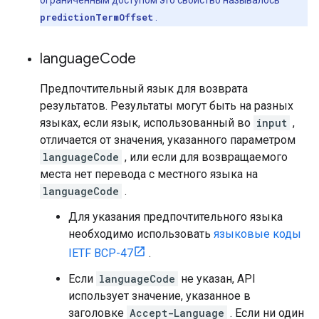
ограниченным доступом это свойство называлось
predictionTermOffset
.
language
Code
Предпочтительный язык для возврата
результатов. Результаты могут быть на разных
языках, если язык, использованный во
input
,
отличается от значения, указанного параметром
languageCode
, или если для возвращаемого
места нет перевода с местного языка на
languageCode
.
Для указания предпочтительного языка
необходимо использовать
языковые коды
IETF BCP-47
.
Если
languageCode
не указан, API
использует значение, указанное в
заголовке
Accept-Language
. Если ни один