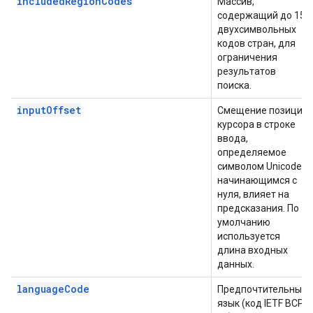
includedRegionCodes
Массив,
содержащий до 15
двухсимвольных
кодов стран, для
ограничения
результатов
поиска.
inputOffset
Смещение позиции
курсора в строке
ввода,
определяемое
символом Unicode,
начинающимся с
нуля, влияет на
предсказания. По
умолчанию
используется
длина входных
данных.
languageCode
Предпочтительный
язык (код IETF BCP-