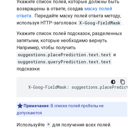
Укажите список полей, которые должны быть
возвращены в ответе, создав
маску полей
ответа
. Передайте маску полей ответа методу,
используя HTTP-заголовок
X-Goog-FieldMask
.
Укажите список полей подсказок, разделенных
запятыми, которые необходимо вернуть.
Например, чтобы получить
suggestions.placePrediction.text.text
и
suggestions.queryPrediction.text.text
подсказки.
X
-
Goog
-
FieldMask
:
suggestions
.
placePredicti
Примечание:
В списке полей пробелы не
допускаются.
Используйте
*
для получения всех полей.