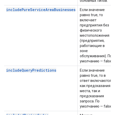
основных типов.
includePureServiceAreaBusinesses
Если значение
равно true, то
включает
предприятия без
физического
местоположения
(предприятия,
работающие в
зоне
обслуживания). По
умолчанию — false.
includeQueryPredictions
Если значение
равно true, то в
ответ включаются
как предсказания
места, так и
предсказания
запроса. По
умолчанию — false.