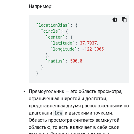
Например:
"locationBias"
:
{
"circle"
:
{
"center"
:
{
"latitude"
:
37.7937
,
"longitude"
:
-
122.3965
},
"radius"
:
500.0
}
}
Прямоугольник — это область просмотра,
ограниченная широтой и долготой,
представленная двумя расположенными по
диагонали
low
и высокими точками.
Область просмотра считается замкнутой
областью, то есть включает в себя свои