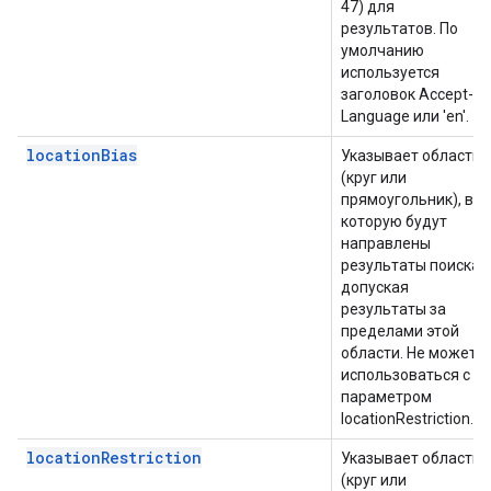
47) для
результатов. По
умолчанию
используется
заголовок Accept-
Language или 'en'.
locationBias
Указывает область
(круг или
прямоугольник), в
которую будут
направлены
результаты поиска,
допуская
результаты за
пределами этой
области. Не может
использоваться с
параметром
locationRestriction.
locationRestriction
Указывает область
(круг или