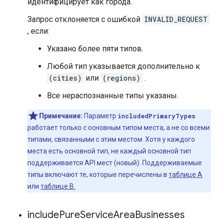
идентифицирует как города.
Запрос отклоняется с ошибкой
INVALID_REQUEST
, если:
Указано более пяти типов.
Любой тип указывается дополнительно к
(cities)
или
(regions)
.
Все нераспознанные типы указаны.
Примечание:
Параметр
includedPrimaryTypes
работает только с основным типом места, а не со всеми
типами, связанными с этим местом. Хотя у каждого
места есть основной тип, не каждый основной тип
поддерживается API мест (новый). Поддерживаемые
типы включают те, которые перечислены в
таблице A
или
таблице B.
include
Pure
Service
Area
Businesses