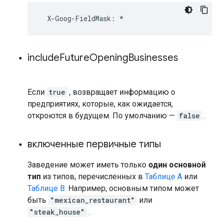
X
-
Goog
-
FieldMask
:
*
include
Future
Opening
Businesses
Если
true
, возвращает информацию о
предприятиях, которые, как ожидается,
откроются в будущем. По умолчанию —
false
.
включенные первичные типы
Заведение может иметь только
один основной
тип
из типов, перечисленных в
Таблице A
или
Таблице B.
Например, основным типом может
быть
"mexican_restaurant"
или
"steak_house"
.