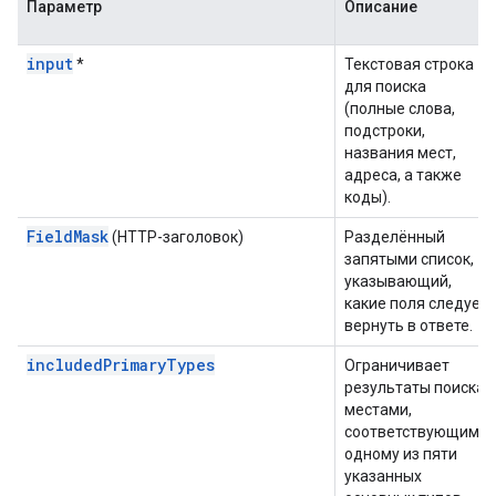
Параметр
Описание
input
*
Текстовая строка
для поиска
(полные слова,
подстроки,
названия мест,
адреса, а также
коды).
FieldMask
(HTTP-заголовок)
Разделённый
запятыми список,
указывающий,
какие поля следует
вернуть в ответе.
includedPrimaryTypes
Ограничивает
результаты поиска
местами,
соответствующими
одному из пяти
указанных