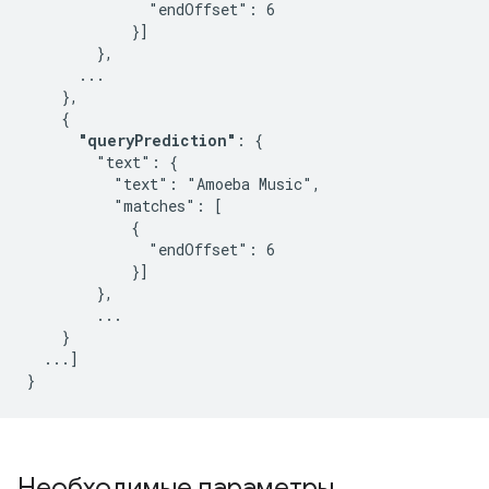
              "endOffset": 6

            }]

        },

      ...

    },

    {

"queryPrediction"
: {

        "text": {

          "text": "Amoeba Music",

          "matches": [

            {

              "endOffset": 6

            }]

        },

        ...

    }

  ...]

}
Необходимые параметры