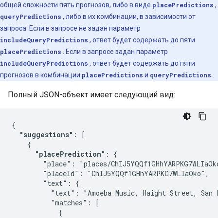
общей сложности пять прогнозов, либо в виде
placePredictions
,
queryPredictions
, либо в их комбинации, в зависимости от
запроса. Если в запросе не задан параметр
includeQueryPredictions
, ответ будет содержать до пяти
placePredictions
. Если в запросе задан параметр
includeQueryPredictions
, ответ будет содержать до пяти
прогнозов в комбинации
placePredictions
и
queryPredictions
.
Полный JSON-объект имеет следующий вид:
{

"suggestions"
: [

    {

"placePrediction"
: {

        "place": "places/ChIJ5YQQf1GHhYARPKG7WLIaOko
        "placeId": "ChIJ5YQQf1GHhYARPKG7WLIaOko",

        "text": {

          "text": "Amoeba Music, Haight Street, San F
          "matches": [

            {
