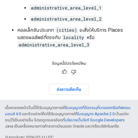
administrative_area_level_1
administrative_area_level_2
คอลเล็กชันประเภท
(cities)
จะสั่งให้บริการ Places
แสดงผลลัพธ์ที่ตรงกับ
locality
หรือ
administrative_area_level_3
ข้อมูลนี้มีประโยชน์ไหม
ส่งความคิดเห็น
เนื้อหาของหน้าเว็บนี้ได้รับอนุญาตภายใต้
ใบอนุญาตที่ต้องระบุที่มาของครีเอทีฟคอม
มอนส์ 4.0
และตัวอย่างโค้ดได้รับอนุญาตภายใต้
ใบอนุญาต Apache 2.0
เว้นแต่จะ
ระบุไว้เป็นอย่างอื่น โปรดดูรายละเอียดที่
นโยบายเว็บไซต์ Google Developers
Java เป็นเครื่องหมายการค้าจดทะเบียนของ Oracle และ/หรือบริษัทในเครือ
อัปเดตล่าสุด 2026-07-11 UTC