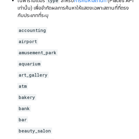
ในพารามิเตอร์
type
สำหรับ
การค้นหาสถานที่
(Places API
เท่านั้น) เพื่อจำกัดผลการค้นหาให้แสดงเฉพาะสถานที่ที่ตรง
กับประเภทที่ระบุ
accounting
airport
amusement_park
aquarium
art_gallery
atm
bakery
bank
bar
beauty_salon