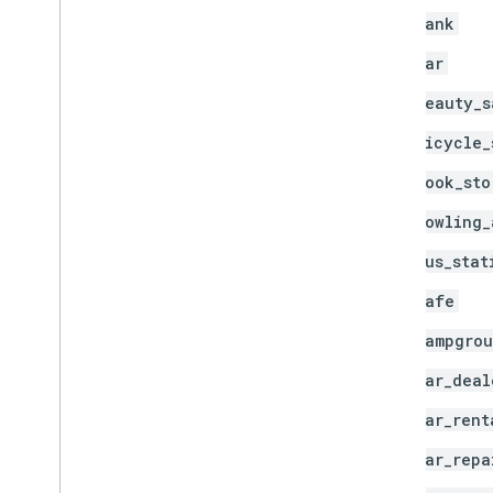
bank
bar
beauty_s
bicycle_
book_sto
bowling_
bus_stat
cafe
campgro
car_deal
car_rent
car_repa