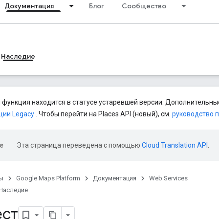
Документация
Блог
Сообщество
Наследие
 функция находится в статусе устаревшей версии. Дополнительные
ции Legacy
. Чтобы перейти на Places API (новый), см.
руководство 
Эта страница переведена с помощью
Cloud Translation API
.
ы
Google Maps Platform
Документация
Web Services
Наследие
ест