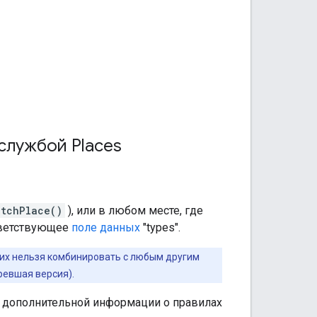
службой Places
etchPlace()
), или в любом месте, где
ответствующее
поле данных
"types".
 их нельзя комбинировать с любым другим
ревшая версия).
ния дополнительной информации о правилах