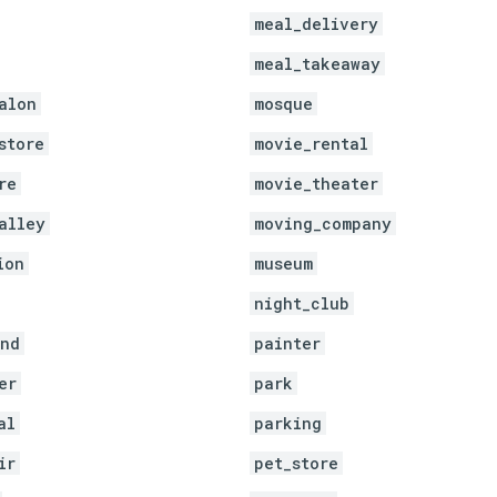
meal_delivery
meal_takeaway
alon
mosque
store
movie_rental
re
movie_theater
alley
moving_company
ion
museum
night_club
und
painter
er
park
al
parking
ir
pet_store