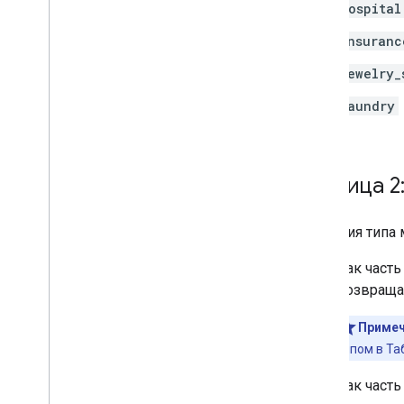
hospital
insuranc
jewelry_
laundry
Таблица 2
Значения типа
Как часть
возвращае
Примеч
типом в Та
Как часть