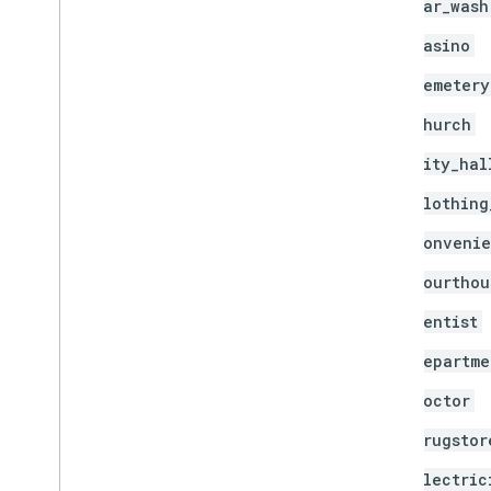
car_wash
casino
cemetery
church
city_hal
clothing
convenie
courthou
dentist
departme
doctor
drugstor
electric