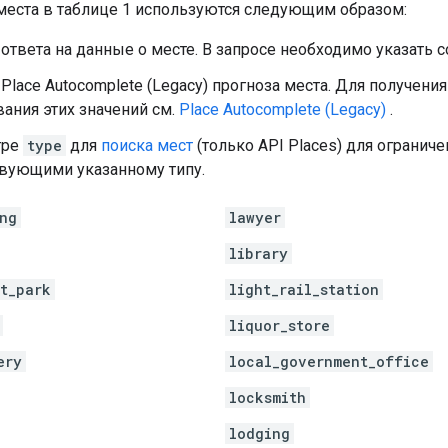
 места в таблице 1 используются следующим образом:
 ответа на данные о месте. В запросе необходимо указать
 Place Autocomplete (Legacy) прогноза места. Для получе
ания этих значений см.
Place Autocomplete (Legacy)
.
тре
type
для
поиска мест
(только API Places) для ограниче
твующими указанному типу.
ng
lawyer
library
t_park
light_rail_station
liquor_store
ery
local_government_office
locksmith
lodging