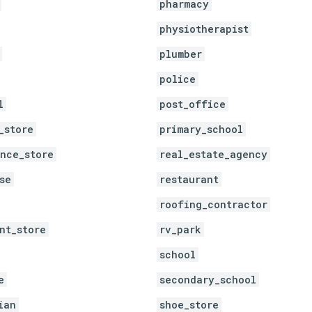
pharmacy
physiotherapist
plumber
police
l
post_office
_store
primary_school
nce_store
real_estate_agency
se
restaurant
roofing_contractor
nt_store
rv_park
school
e
secondary_school
ian
shoe_store