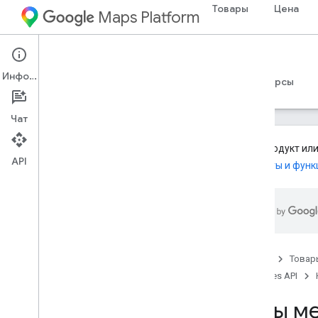
Товары
Цена
Maps Platform
Web Services
Places API
Информация
Руководства
Справочные материалы
Ресурсы
Чат
Этот продукт или
API
Продукты и функ
API мест (устаревшая версия)
Обзор
Используйте API-интерфейсы Places
Работа с данными о местах
Типы мест
Главная
Товар
Поля сведений о месте
Places API
Токены сеанса
Типы м
Клиентские библиотеки