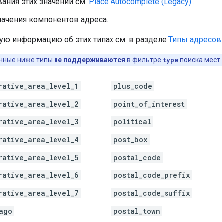
ания этих значений см.
Place Autocomplete (Legacy)
.
начения компонентов адреса.
ую информацию об этих типах см. в разделе
Типы адресов
нные ниже типы
не поддерживаются
в фильтре
type
поиска мест.
rative_area_level_1
plus_code
rative_area_level_2
point_of_interest
rative_area_level_3
political
rative_area_level_4
post_box
rative_area_level_5
postal_code
rative_area_level_6
postal_code_prefix
rative_area_level_7
postal_code_suffix
ago
postal_town