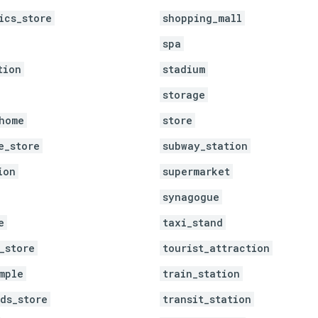
ics_store
shopping_mall
spa
tion
stadium
storage
home
store
e_store
subway_station
ion
supermarket
synagogue
e
taxi_stand
_store
tourist_attraction
mple
train_station
ds_store
transit_station