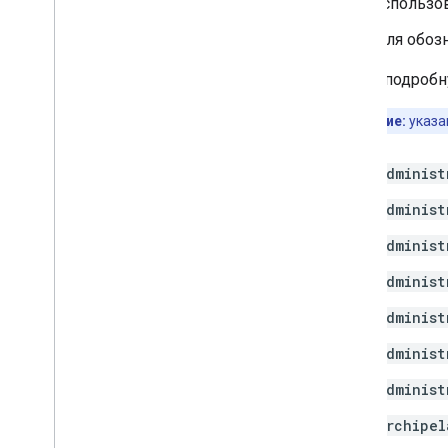
использов
Для обоз
Более подробн
Примечание:
указа
administ
administ
administ
administ
administ
administ
administ
archipel