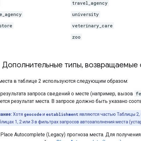
travel_agency
e_agency
university
store
veterinary_care
zoo
: Дополнительные типы
,
возвращаемые 
 места в таблице 2 используются следующим образом:
 результата запроса сведений о месте (например, вызов
f
тся результат места. В запросе должно быть указано со
ание:
Хотя
geocode
и
establishment
являются частью Таблицы 2,
блицах 1, 2 или 3 в фильтрах запросов автозаполнения места (уста
 Place Autocomplete (Legacy) прогноза места. Для получе