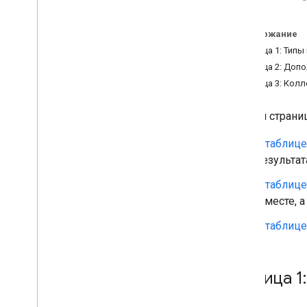
Переход на API-интерфейсы
Places (новое)
Содержание
Обзор
Таблица 1: Типы
Переход на поиск поблизости
Таблица 2: Доп
(новинка)
Таблица 3: Колл
Переход на текстовый поиск
(новинка)
На этой стран
Перенос в сведения о месте
(новинка)
В таблице
Миграция для размещения
фотографии (новая версия)
результат
Переход на автозаполнение (новое)
В таблице
Перенос ответа API Адресов
о месте, 
В таблице
Таблица 1