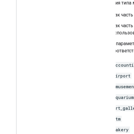
Значения типа
Как часть
Как часть
использов
В параме
соответс
accounti
airport
amusemen
aquarium
art_gall
atm
bakery