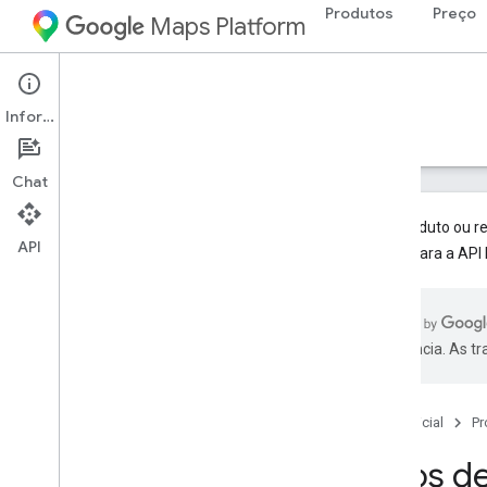
Produtos
Preço
Maps Platform
Web Services
Places API
Informações
Guias
Referência
Recursos
Legado
Chat
Este produto ou r
API
migrar para a API 
API Places (legada)
Visão geral
Usar as APIs Places
preferência. As t
Trabalhar com dados de lugares
Tipos de locais
Campos de dados de lugares
Página inicial
Pr
Tokens de sessão
Tipos de
Bibliotecas de cliente