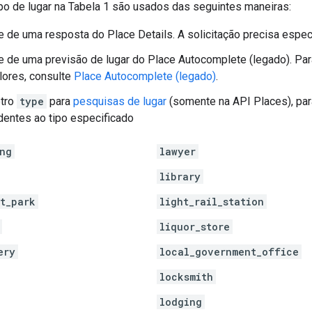
ipo de lugar na Tabela 1 são usados das seguintes maneiras:
 de uma resposta do Place Details. A solicitação precisa espec
 de uma previsão de lugar do Place Autocomplete (legado). Pa
lores, consulte
Place Autocomplete (legado)
.
tro
type
para
pesquisas de lugar
(somente na API Places), para
entes ao tipo especificado
ng
lawyer
library
t_park
light_rail_station
liquor_store
ery
local_government_office
locksmith
lodging