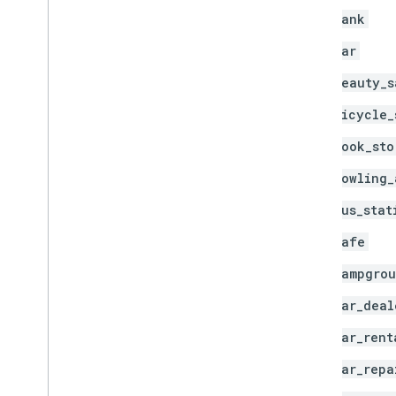
bank
bar
beauty_s
bicycle_
book_sto
bowling_
bus_stat
cafe
campgro
car_deal
car_rent
car_repa