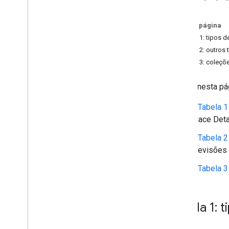
Migrar para as APIs Places (nova)
Nesta página
Visão geral
Tabela 1: tipos d
Migrar para o Nearby Search (novo)
Tabela 2: outros 
Migrar para o Text Search (novo)
Tabela 3: coleçõ
Migrar para o Place Details (novo)
Migrar para o Place Photo (novo)
Confira nesta p
Migrar para o Autocomplete (novo)
Migrar a resposta da API Places
A
Tabela 1
Place Deta
A
Tabela 2
previsões 
A
Tabela 3
Tabela 1: t