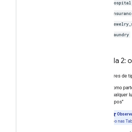
hospital
insuranc
jewelry_
laundry
Tabela 2: 
Os valores de t
Como parte
qualquer l
"tipos"
Observ
tipo nas Tab