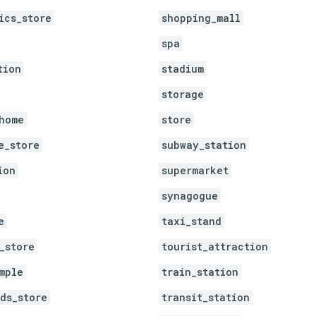
ics_store
shopping_mall
spa
tion
stadium
storage
home
store
e_store
subway_station
ion
supermarket
synagogue
e
taxi_stand
_store
tourist_attraction
mple
train_station
ds_store
transit_station