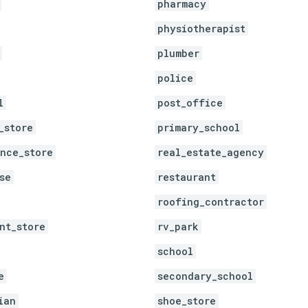
pharmacy
physiotherapist
plumber
police
l
post_office
_store
primary_school
nce_store
real_estate_agency
se
restaurant
roofing_contractor
nt_store
rv_park
school
e
secondary_school
ian
shoe_store