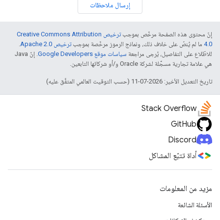
إرسال ملاحظات
إنّ محتوى هذه الصفحة مرخّص بموجب
ترخيص Creative Commons Attribution
4.0‏
ما لم يُنصّ على خلاف ذلك، ونماذج الرموز مرخّصة بموجب
ترخيص Apache 2.0‏
.
للاطّلاع على التفاصيل، يُرجى مراجعة
سياسات موقع Google Developers‏
. إنّ Java
هي علامة تجارية مسجَّلة لشركة Oracle و/أو شركائها التابعين.
تاريخ التعديل الأخير: 2026-07-11 (حسب التوقيت العالمي المتفَّق عليه)
Stack Overflow
GitHub
Discord
أداة تتبّع المشاكل
مزيد من المعلومات
الأسئلة الشائعة