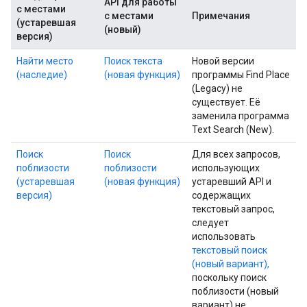
API для работы
с местами
с местами
Примечания
(устаревшая
(новый)
версия)
Найти место
Поиск текста
Новой версии
(наследие)
(новая функция)
программы Find Place
(Legacy) не
существует. Её
заменила программа
Text Search (New).
Поиск
Поиск
Для всех запросов,
поблизости
поблизости
использующих
(устаревшая
(новая функция)
устаревший API и
версия)
содержащих
текстовый запрос,
следует
использовать
текстовый поиск
(новый вариант),
поскольку поиск
поблизости (новый
вариант) не