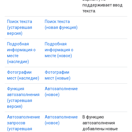
поддерживает ввод
текста.
Поиск текста
Поиск текста
(устаревшая
(новая функция)
версия)
Подробная
Подробная
информация о
информация о
месте
месте (новое)
(наследие)
Фотографии
Фотографии
мест (наследие)
мест (новые)
Функция
Автозаполнение
автозаполнения
(новое)
(устаревшая
версия)
Автозаполнение
Автозаполнение
В функцию
запросов
(новое)
автозаполнения
(устаревшая
добавлены новые