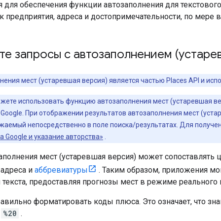
я для обеспечения функции автозаполнения для текстового
ак предприятия, адреса и достопримечательности, по мере 
е запросы с автозаполнением (устаре
ения мест (устаревшая версия) является частью Places API и исп
жете использовать функцию автозаполнения мест (устаревшая верс
 Google. При отображении результатов автозаполнения мест (уст
ажаемый непосредственно в поле поиска/результатах. Для получ
 Google и указание авторства»
.
аполнения мест (устаревшая версия) может сопоставлять ц
 адреса и
аббревиатуры
. Таким образом, приложения мо
 текста, предоставляя прогнозы мест в режиме реального
авильно форматировать коды плюса. Это означает, что зн
к
%20
.