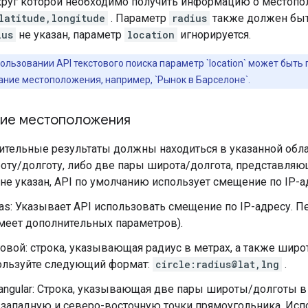
округ которой необходимо получить информацию о местопо
latitude,longitude
. Параметр
radius
также должен быт
ius
не указан, параметр
location
игнорируется.
ользовании API текстового поиска параметр `location` может быть
ание местоположения, например, `Рынок в Барселоне`.
ие местоположения
тельные результаты должны находиться в указанной облас
ту/долготу, либо две пары широта/долгота, представляющ
не указан, API по умолчанию использует смещение по IP-а
ias: Указывает API использовать смещение по IP-адресу. 
меет дополнительных параметров).
овой: строка, указывающая радиус в метрах, а также широт
ользуйте следующий формат:
circle:radius@lat,lng
.
angular: Строка, указывающая две пары широты/долготы 
западную и северо-восточную точки прямоугольника. Исп