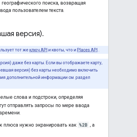
 географического поиска, возвращая
ввода пользователем текста.
вшая версия)
.
ользует тот же
ключ API
и квоты, что и
Places API
.
ия) даже без карты. Если вы отображаете карту,
аревшая версия) без карты необходимо включить
ения дополнительной информации см. раздел
елые слова и подстроки, определяя
гут отправлять запросы по мере ввода
 времени.
ак плюса нужно экранировать как
%2B
, а