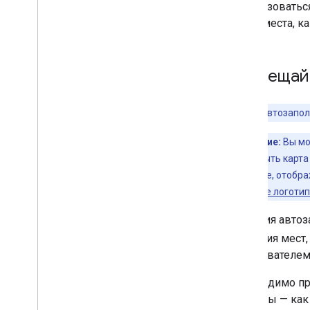
использоватьс
такие места, к
Размещайт
Функция автозаполн
Примечание:
Вы мо
это должна быть карта
логотип Google, отобр
«Отображение логотипа
Функция автоз
названия мест,
пользователем
Необходимо пр
пробелы — ка