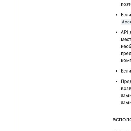
поэт
Есл
Acc
API 
мест
необ
пред
комп
Если
Пред
возв
язык
язык
распол