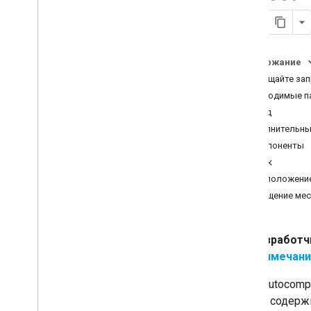
Работа с данными о местах
Клиентские библиотеки
Переход на API-интерфейсы
Содержание
Places (новое)
Размещайте зап
Обзор
Необходимые п
Переход на поиск поблизости
(новинка)
вход
Переход на текстовый поиск
Дополнительны
(новинка)
компоненты
Перенос в сведения о месте
язык
(новинка)
расположени
Миграция для размещения
фотографии (новая версия)
смещение ме
Переход на автозаполнение (новое)
Перенос ответа API Адресов
Разработч
Примечани
Place Autocomp
Запрос содерж