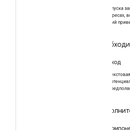
Для запуска за
URL-адресах, 
значений прив
Необходи
вход
Текстовая
потенциал
предпола
Дополнит
компон