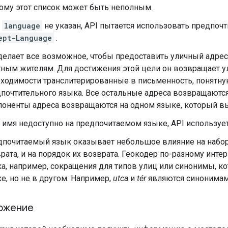
ому этот список может быть неполным.
и
language
не указан, API пытается использовать предпоч
ept-Language
.
делает все возможное, чтобы предоставить уличный адрес,
ным жителям. Для достижения этой цели он возвращает у
ходимости транслитерированные в письменность, понятну
почтительного языка. Все остальные адреса возвращаются
оненты адреса возвращаются на одном языке, который вы
 имя недоступно на предпочитаемом языке, API используе
почитаемый язык оказывает небольшое влияние на набор 
рата, и на порядок их возврата. Геокодер по-разному инте
а, например, сокращения для типов улиц или синонимы, к
е, но не в другом. Например,
utca
и
tér
являются синонимами
ожение