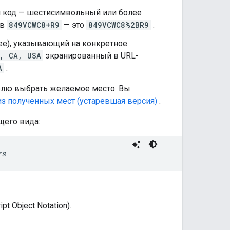
й код — шестисимвольный или более
ов
849VCWC8+R9
— это
849VCWC8%2BR9
.
ее), указывающий на конкретное
, CA, USA
экранированный в URL-
A
.
елю выбрать желаемое место. Вы
з полученных мест (устаревшая версия)
.
щего вида:
rs
 Object Notation).