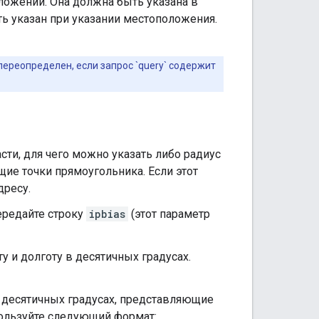
ложении. Она должна быть указана в
ь указан при указании местоположения.
 переопределен, если запрос `query` содержит
ти, для чего можно указать либо радиус
ие точки прямоугольника. Если этот
дресу.
Передайте строку
ipbias
(этот параметр
у и долготу в десятичных градусах.
в десятичных градусах, представляющие
ользуйте следующий формат: