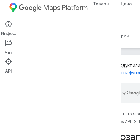
Товары
Цена
Maps Platform
Web Services
Places API
Информация
Руководства
Справочные материалы
Ресурсы
Чат
Этот продукт или
API
Продукты и функ
API мест (устаревшая версия)
Обзор
Используйте API-интерфейсы Places
Поиск мест
Описания мест
Главная
Товар
Фотографии места
Places API
Автозаполнение мест
Автозап
Автозаполнение запроса