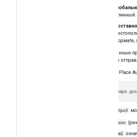
Глобальн
длинный.
Составно
местопол
формате,
Полученные пр
можете отпра
Запрос Place A
https://maps.goo
где
output
мо
json
(рек
xml
озна