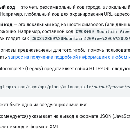
ый код
— это четырехсимвольный код города, а локальны
 Например, глобальный код для экранирования URL-адрес
й код
— это локальный код из шести символов (или длинн
ожение. Например, составной код
CWC8+R9 Mountain View
 выглядит как
CWC8%2BR9%20Mountain%20View%20CA%20US
огнозы предназначены для того, чтобы помочь пользоват
вить
запрос на получение подробной информации о любом и
utocomplete (Legacy) представляет собой HTTP-URL следую
gleapis.com/maps/api/place/autocomplete/
output
?
paramete
жет быть одно из следующих значений:
омендуется) указывает на вывод в формате JSON (JavaScript
чает вывод в формате XML