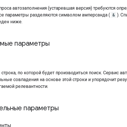
проса автозаполнения (устаревшая версия) требуются опр
все параметры разделяются символом амперсанда (
&
). С
еден ниже.
мые параметры
 строка, по которой будет производиться поиск. Сервис ав
ьные совпадения на основе этой строки и упорядочит резу
гаемой релевантности.
ельные параметры
енты