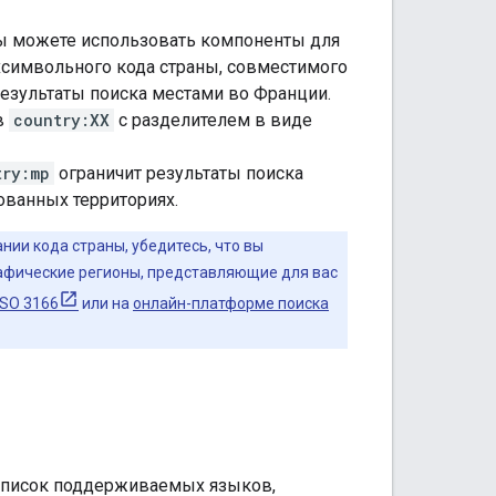
 Вы можете использовать компоненты для
хсимвольного кода страны, совместимого
езультаты поиска местами во Франции.
в
country:XX
с разделителем в виде
try:mp
ограничит результаты поиска
ованных территориях.
ии кода страны, убедитесь, что вы
рафические регионы, представляющие для вас
ISO 3166
или на
онлайн-платформе поиска
 список поддерживаемых языков,