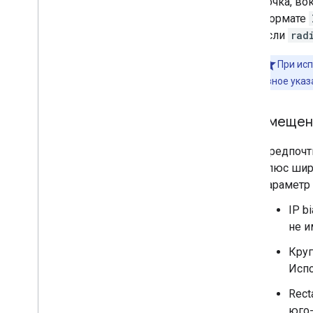
Точка, в
формате
Если
rad
При исп
явное указ
смещен
Предпочти
плюс широ
параметр 
IP b
не и
Круг
Исп
Rect
юго-