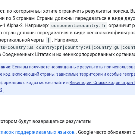
ст, по которым вы хотите ограничить результаты поиска.
ии по 5 странам. Страны должны передаваться в виде дву
6-1 Alpha-2. Например:
components=country:fr
ограничит р
о стран должны передаваться в виде нескольких фильтро
вертикальной черты
|
. Например:
ts=country:us|country:pr|country:vi|country:gu|coun
 Соединенных Штатах и ​​их неинкорпорированных организ
ание:
Если вы получаете неожиданные результаты при использован
е код, включающий страны, зависимые территории и особые геог
нформацию о кодах можно найти в
Википедии: Список кодов стран 
.
котором будут возвращаться результаты.
список поддерживаемых языков
. Google часто обновляет