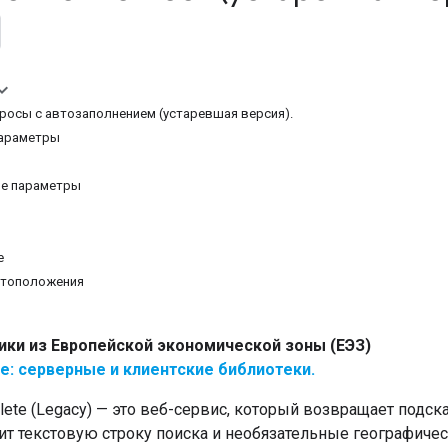
росы с автозаполнением (устаревшая версия).
араметры
е параметры
е
стоположения
ики из Европейской экономической зоны (ЕЭЗ)
е: серверные и клиентские библиотеки.
lete (Legacy) — это веб-сервис, который возвращает подска
ит текстовую строку поиска и необязательные географиче