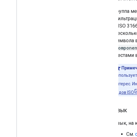
Группа ме
фильтрац
с ISO 316
Нескольк
символа 
componen
местами в
Примеч
использует
интерес. И
кодов ISO
язык
Язык, на 
См.