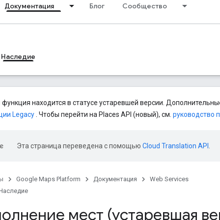
Документация
Блог
Сообщество
Наследие
 функция находится в статусе устаревшей версии. Дополнительные
ции Legacy
. Чтобы перейти на Places API (новый), см.
руководство 
Эта страница переведена с помощью
Cloud Translation API
.
ы
Google Maps Platform
Документация
Web Services
Наследие
олнение мест (устаревшая ве