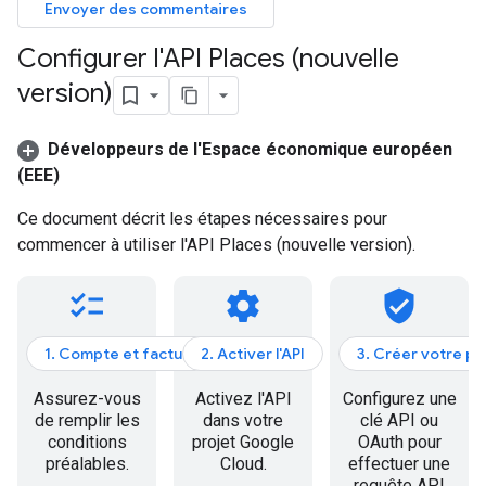
Envoyer des commentaires
Configurer l'API Places (nouvelle
version)
Développeurs de l'Espace économique européen
(EEE)
Ce document décrit les étapes nécessaires pour
commencer à utiliser l'API Places (nouvelle version).
checklist
settings
verified_user
1. Compte et facturation
2. Activer l'API
3. Créer votre p
Assurez-vous
Activez l'API
Configurez une
de remplir les
dans votre
clé API ou
conditions
projet Google
OAuth pour
préalables.
Cloud.
effectuer une
requête API