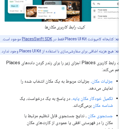
کیت رابط کاربری مکان‌ها
نکته:
کتابخانه کامپوننت Places UI Kit فقط در
PlacesSwift SDK
موجود است.
نکته:
هیچ هزینه اضافی برای سفارشی‌سازی با استفاده از Places UI Kit وجود ندارد.
کیت رابط کاربری Places اجزای زیر را برای رندر کردن داده‌های Places
اهم می‌کند:
جزئیات مکان،
جزئیات مربوط به یک مکان انتخاب شده را
نمایش می‌دهد.
تکمیل خودکار مکان پایه،
در پاسخ به یک درخواست، یک
شناسه مکان
برمی‌گرداند.
جستجوی مکان
، نتایج جستجوی قابل تنظیم مرتبط با
مکان را در فهرستی افقی یا عمودی از کارت‌های مکان