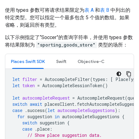
使用 types 参数可将请求结果限定为
表 A
和
表 B
中列出的
特定类型。您可以指定一个最多包含 5 个值的数组。如果
省略，则返回所有类型。
以下示例指定了“Soccer”的查询字符串，并使用 types 参数
将结果限制为
"sporting_goods_store"
类型的场所：
Places Swift SDK
Swift
Objective-C
let
filter
=
AutocompleteFilter
(
types
:
[
PlaceType
let
token
=
AutocompleteSessionToken
()
let
autocompleteRequest
=
AutocompleteRequest
(
quer
switch
await
placesClient
.
fetchAutocompleteSuggest
case
.
success
(
let
autocompleteSuggestions
):
for
suggestion
in
autocompleteSuggestions
{
switch
suggestion
{
case
.
place
:
// Show place suggestion data.