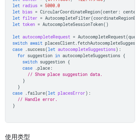
let
radius
=
5000.0
let
bias
=
CircularCoordinateRegion
(
center
:
center
let
filter
=
AutocompleteFilter
(
coordinateRegionBi
let
token
=
AutocompleteSessionToken
()
let
autocompleteRequest
=
AutocompleteRequest
(
quer
switch
await
placesClient
.
fetchAutocompleteSuggest
case
.
success
(
let
autocompleteSuggestions
):
for
suggestion
in
autocompleteSuggestions
{
switch
suggestion
{
case
.
place
:
// Show place suggestion data.
}
}
case
.
failure
(
let
placesError
):
// Handle error.
}
使用类型