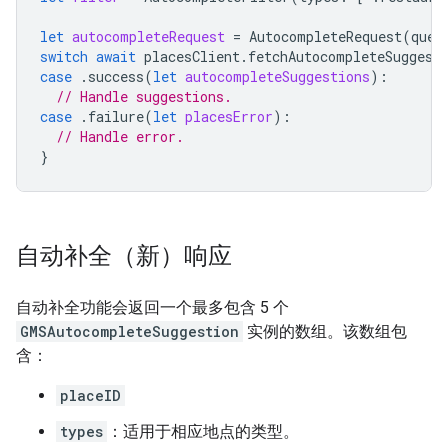
let
autocompleteRequest
=
AutocompleteRequest
(
quer
switch
await
placesClient
.
fetchAutocompleteSuggest
case
.
success
(
let
autocompleteSuggestions
):
// Handle suggestions.
case
.
failure
(
let
placesError
):
// Handle error.
}
自动补全（新）响应
自动补全功能会返回一个最多包含 5 个
GMSAutocompleteSuggestion
实例的数组。该数组包
含：
placeID
types
：适用于相应地点的类型。