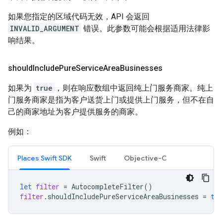
如果您指定的区域代码无效，API 会返回
INVALID_ARGUMENT
错误。此参数可能会根据适用法律影
响结果。
should
Include
Pure
Service
Area
Businesses
如果为
true
，则在响应数组中返回纯上门服务商家。纯上
门服务商家是指为客户送货上门或提供上门服务，但不在自
己的商家地址为客户提供服务的商家。
例如：
Places Swift SDK
Swift
Objective-C
let
filter
=
AutocompleteFilter
()
filter
.
shouldIncludePureServiceAreaBusinesses
=
tr