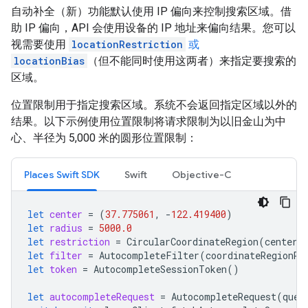
自动补全（新）功能默认使用 IP 偏向来控制搜索区域。借
助 IP 偏向，API 会使用设备的 IP 地址来偏向结果。您可以
视需要使用
locationRestriction
或
locationBias
（但不能同时使用这两者）来指定要搜索的
区域。
位置限制用于指定搜索区域。系统不会返回指定区域以外的
结果。以下示例使用位置限制将请求限制为以旧金山为中
心、半径为 5,000 米的圆形位置限制：
Places Swift SDK
Swift
Objective-C
let
center
=
(
37.775061
,
-
122.419400
)
let
radius
=
5000.0
let
restriction
=
CircularCoordinateRegion
(
center
:
let
filter
=
AutocompleteFilter
(
coordinateRegionRe
let
token
=
AutocompleteSessionToken
()
let
autocompleteRequest
=
AutocompleteRequest
(
quer