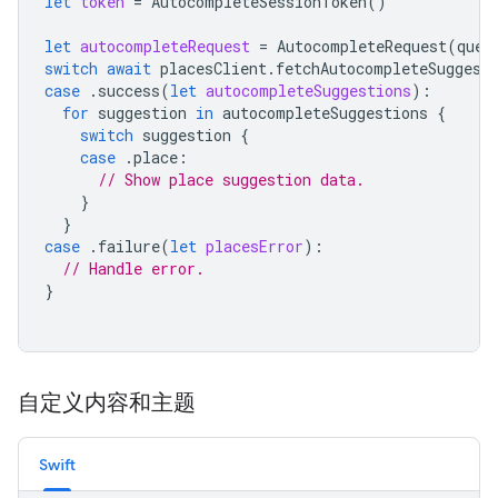
let
token
=
AutocompleteSessionToken
()
let
autocompleteRequest
=
AutocompleteRequest
(
quer
switch
await
placesClient
.
fetchAutocompleteSuggest
case
.
success
(
let
autocompleteSuggestions
):
for
suggestion
in
autocompleteSuggestions
{
switch
suggestion
{
case
.
place
:
// Show place suggestion data.
}
}
case
.
failure
(
let
placesError
):
// Handle error.
}
自定义内容和主题
Swift