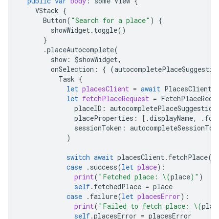
public
var
body
:
some
View
{
VStack
{
Button
(
"Search for a place"
)
{
showWidget
.
toggle
()
}
.
placeAutocomplete
(
show
:
$
showWidget
,
onSelection
:
{
(
autocompletePlaceSuggestio
Task
{
let
placesClient
=
await
PlacesClient
.
let
fetchPlaceRequest
=
FetchPlaceRequ
placeID
:
autocompletePlaceSuggestion
placeProperties
:
[.
displayName
,
.
for
sessionToken
:
autocompleteSessionTok
)
switch
await
placesClient
.
fetchPlace
(
w
case
.
success
(
let
place
):
print
(
"Fetched place: 
\(
place
)
"
)
self
.
fetchedPlace
=
place
case
.
failure
(
let
placesError
):
print
(
"Failed to fetch place: 
\(
plac
self
.
placesError
=
placesError