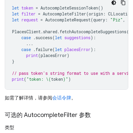
let
token
=
AutocompleteSessionToken
()
let
filter
=
AutocompleteFilter
(
origin
:
CLLocation
let
request
=
AutocompleteRequest
(
query
:
"Piz"
,
se
PlacesClient
.
shared
.
fetchAutocompleteSuggestions
(
r
case
.
success
(
let
suggestions
):
...
case
.
failure
(
let
placesError
):
print
(
placesError
)
}
// pass token's string format to use with a servic
print
(
"token: 
\(
token
)
"
)
如需了解详情，请参阅
会话令牌
。
可选的 Autocomplete
Filter 参数
类型