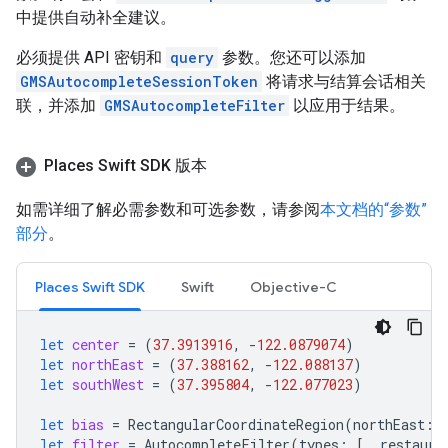
中提供自动补全建议。
必须提供 API 密钥和
query
参数。您还可以添加
GMSAutocompleteSessionToken
将请求与结算会话相关
联，并添加
GMSAutocompleteFilter
以应用于结果。
Places Swift SDK 版本
如需详细了解必需参数和可选参数，请参阅
本文档的“参数”
部分
。
Places Swift SDK
Swift
Objective-C
let
center
=
(
37.3913916
,
-
122.0879074
)
let
northEast
=
(
37.388162
,
-
122.088137
)
let
southWest
=
(
37.395804
,
-
122.077023
)
let
bias
=
RectangularCoordinateRegion
(
northEast
:
let
filter
=
AutocompleteFilter
(
types
:
[
.
restaura