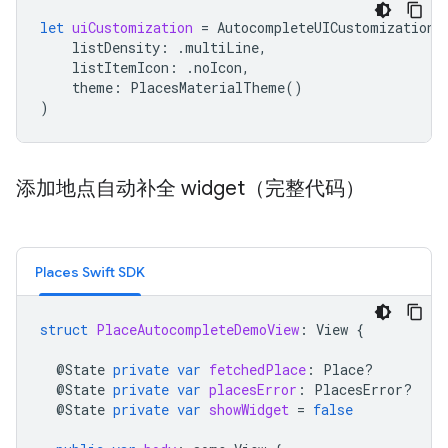
let
uiCustomization
=
AutocompleteUICustomization
(
listDensity
:
.
multiLine
,
listItemIcon
:
.
noIcon
,
theme
:
PlacesMaterialTheme
()
)
添加地点自动补全 widget（完整代码）
Places Swift SDK
struct
PlaceAutocompleteDemoView
:
View
{
@
State
private
var
fetchedPlace
:
Place
?
@
State
private
var
placesError
:
PlacesError
?
@
State
private
var
showWidget
=
false