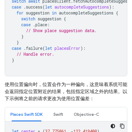
switch
await
placesClient
.
fetchAutocompleteSuggest
case
.
success
(
let
autocompleteSuggestions
):
for
suggestion
in
autocompleteSuggestions
{
switch
suggestion
{
case
.
place
:
// Show place suggestion data.
}
}
case
.
failure
(
let
placesError
):
// Handle error.
}
使用位置偏向时，位置会作为一种偏向，这意味着系统可能
会返回指定位置附近的结果，包括指定区域之外的结果。以
下示例将之前的请求更改为使用位置偏差：
Places Swift SDK
Swift
Objective-C
let
center
=
(
37.775061
,
-
122.419400
)