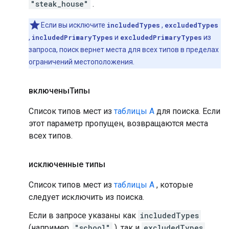
"steak_house"
.
Если вы исключите
includedTypes
,
excludedTypes
,
includedPrimaryTypes
и
excludedPrimaryTypes
из
запроса, поиск вернет места для всех типов в пределах
ограничений местоположения.
включеныТипы
Список типов мест из
таблицы A
для поиска. Если
этот параметр пропущен, возвращаются места
всех типов.
исключенные типы
Список типов мест из
таблицы А
, которые
следует исключить из поиска.
Если в запросе указаны как
includedTypes
(например,
"school"
), так и
excludedTypes