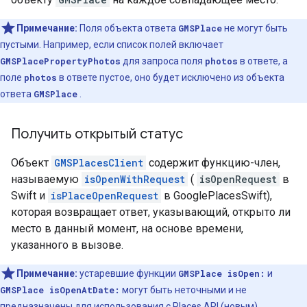
Примечание:
Поля объекта ответа
GMSPlace
не могут быть
пустыми. Например, если список полей включает
GMSPlacePropertyPhotos
для запроса поля
photos
в ответе, а
поле
photos
в ответе пустое, оно будет исключено из объекта
ответа
GMSPlace
.
Получить открытый статус
Объект
GMSPlacesClient
содержит функцию-член,
называемую
isOpenWithRequest
(
isOpenRequest
в
Swift и
isPlaceOpenRequest
в GooglePlacesSwift),
которая возвращает ответ, указывающий, открыто ли
место в данный момент, на основе времени,
указанного в вызове.
Примечание:
устаревшие функции
GMSPlace isOpen:
и
GMSPlace isOpenAtDate:
могут быть неточными и не
предназначены для использования с Places API (новым).