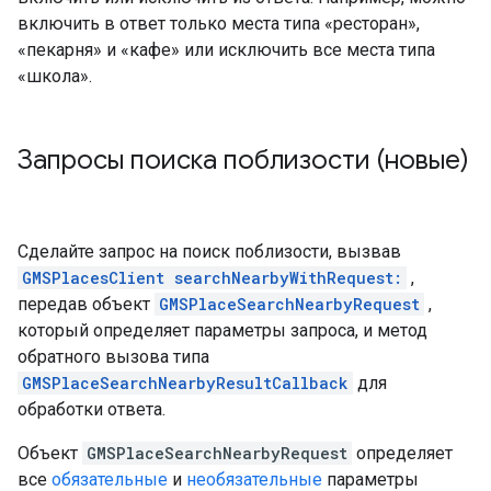
включить в ответ только места типа «ресторан»,
«пекарня» и «кафе» или исключить все места типа
«школа».
Запросы поиска поблизости (новые)
Сделайте запрос на поиск поблизости, вызвав
GMSPlacesClient searchNearbyWithRequest:
,
передав объект
GMSPlaceSearchNearbyRequest
,
который определяет параметры запроса, и метод
обратного вызова типа
GMSPlaceSearchNearbyResultCallback
для
обработки ответа.
Объект
GMSPlaceSearchNearbyRequest
определяет
все
обязательные
и
необязательные
параметры