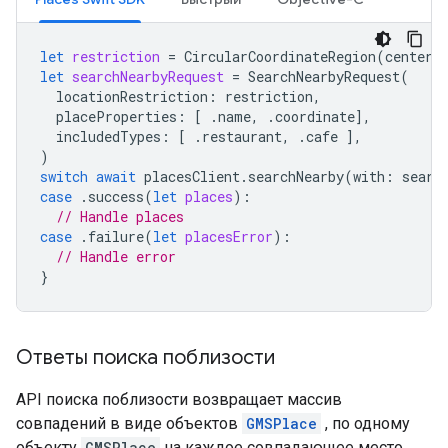
let
restriction
=
CircularCoordinateRegion
(
center
:
let
searchNearbyRequest
=
SearchNearbyRequest
(
locationRestriction
:
restriction
,
placeProperties
:
[
.
name
,
.
coordinate
],
includedTypes
:
[
.
restaurant
,
.
cafe
],
)
switch
await
placesClient
.
searchNearby
(
with
:
searc
case
.
success
(
let
places
):
// Handle places
case
.
failure
(
let
placesError
):
// Handle error
}
Ответы поиска поблизости
API поиска поблизости возвращает массив
совпадений в виде объектов
GMSPlace
, по одному
объекту
GMSPlace
на каждое совпадающее место.