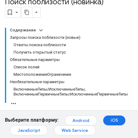
Поиск поблизости (новинка)
Содержание
Запросы поиска поблизости (новые)
Ответы поиска поблизости
Получить открытый статус
Обязательные параметры
Список полей
МестоположениеОграничение
Необязательные параметры
ВключенныеТипы/ИсключенныеТипы,
ВключенныеПервичныеТипы/ИсключенныеПервичныеТипы
Выберите платформу:
iOS
Android
JavaScript
Web Service