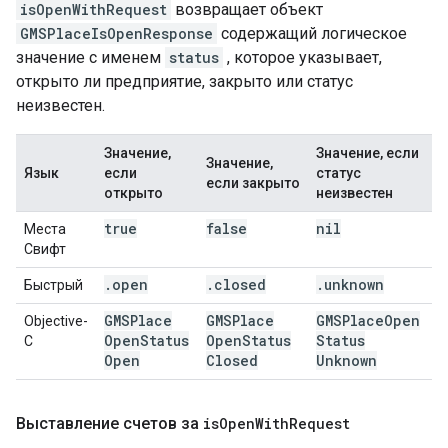
isOpenWithRequest
возвращает объект
GMSPlaceIsOpenResponse
содержащий логическое
значение с именем
status
, которое указывает,
открыто ли предприятие, закрыто или статус
неизвестен.
Значение,
Значение, если
Значение,
Язык
если
статус
если закрыто
открыто
неизвестен
true
false
nil
Места
Свифт
.
open
.
closed
.
unknown
Быстрый
GMSPlace
GMSPlace
GMSPlace
Open
Objective-
Open
Status
Open
Status
Status
C
Open
Closed
Unknown
Выставление счетов за
is
Open
With
Request