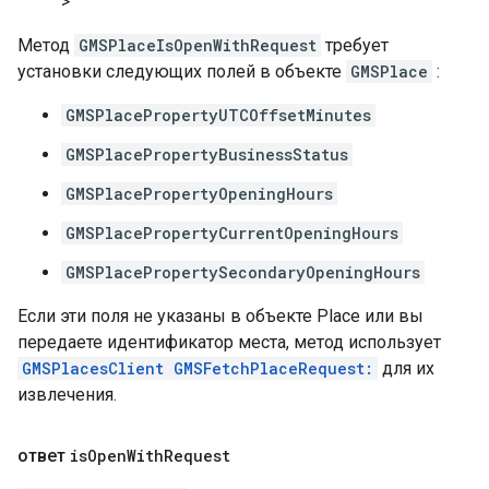
>
Метод
GMSPlaceIsOpenWithRequest
требует
установки следующих полей в объекте
GMSPlace
:
GMSPlacePropertyUTCOffsetMinutes
GMSPlacePropertyBusinessStatus
GMSPlacePropertyOpeningHours
GMSPlacePropertyCurrentOpeningHours
GMSPlacePropertySecondaryOpeningHours
Если эти поля не указаны в объекте Place или вы
передаете идентификатор места, метод использует
GMSPlacesClient GMSFetchPlaceRequest:
для их
извлечения.
ответ
is
Open
With
Request