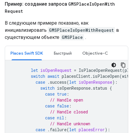
Пример: создание запроса
GMSPlace
Is
Open
With
Request
В следующем примере показано, как
инициализировать
GMSPlaceIsOpenWithRequest
в
существующем объекте
GMSPlace
.
Places Swift SDK
Быстрый
Objective-C
let
isOpenRequest
=
IsPlaceOpenRequest
(
pla
switch
await
placesClient
.
isPlaceOpen
(
with
case
.
success
(
let
isOpenResponse
):
switch
isOpenResponse
.
status
{
case
true
:
// Handle open
case
false
:
// Handle closed
case
nil
:
// Handle unknown
case
.
failure
(
let
placesError
):