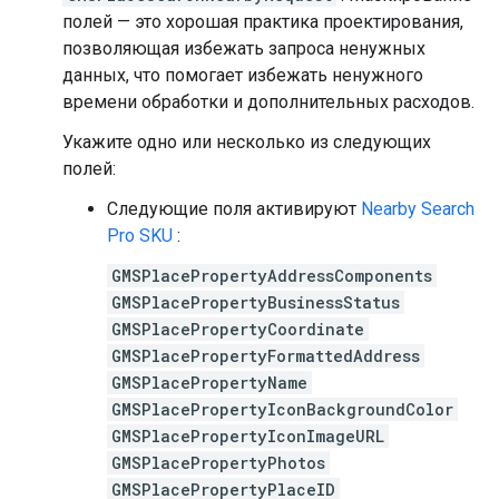
полей — это хорошая практика проектирования,
позволяющая избежать запроса ненужных
данных, что помогает избежать ненужного
времени обработки и дополнительных расходов.
Укажите одно или несколько из следующих
полей:
Следующие поля активируют
Nearby Search
Pro SKU
:
GMSPlacePropertyAddressComponents
GMSPlacePropertyBusinessStatus
GMSPlacePropertyCoordinate
GMSPlacePropertyFormattedAddress
GMSPlacePropertyName
GMSPlacePropertyIconBackgroundColor
GMSPlacePropertyIconImageURL
GMSPlacePropertyPhotos
GMSPlacePropertyPlaceID