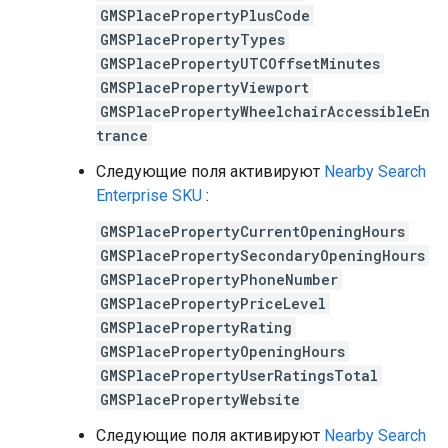
GMSPlacePropertyPlusCode
GMSPlacePropertyTypes
GMSPlacePropertyUTCOffsetMinutes
GMSPlacePropertyViewport
GMSPlacePropertyWheelchairAccessibleEn
trance
Следующие поля активируют
Nearby Search
Enterprise SKU
:
GMSPlacePropertyCurrentOpeningHours
GMSPlacePropertySecondaryOpeningHours
GMSPlacePropertyPhoneNumber
GMSPlacePropertyPriceLevel
GMSPlacePropertyRating
GMSPlacePropertyOpeningHours
GMSPlacePropertyUserRatingsTotal
GMSPlacePropertyWebsite
Следующие поля активируют
Nearby Search