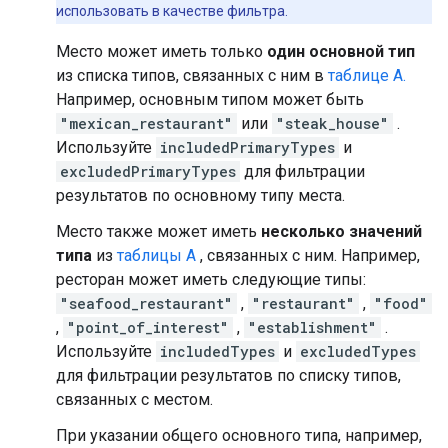
использовать в качестве фильтра.
Место может иметь только
один основной тип
из списка типов, связанных с ним в
таблице A.
Например, основным типом может быть
"mexican_restaurant"
или
"steak_house"
.
Используйте
includedPrimaryTypes
и
excludedPrimaryTypes
для фильтрации
результатов по основному типу места.
Место также может иметь
несколько значений
типа
из
таблицы A
, связанных с ним. Например,
ресторан может иметь следующие типы:
"seafood_restaurant"
,
"restaurant"
,
"food"
,
"point_of_interest"
,
"establishment"
.
Используйте
includedTypes
и
excludedTypes
для фильтрации результатов по списку типов,
связанных с местом.
При указании общего основного типа, например,