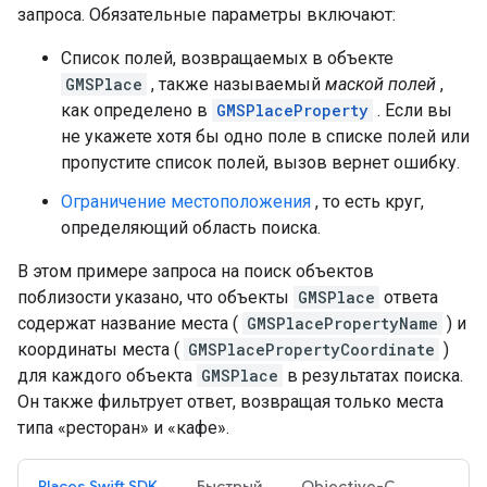
запроса. Обязательные параметры включают:
Список полей, возвращаемых в объекте
GMSPlace
, также называемый
маской полей
,
как определено в
GMSPlaceProperty
. Если вы
не укажете хотя бы одно поле в списке полей или
пропустите список полей, вызов вернет ошибку.
Ограничение местоположения
, то есть круг,
определяющий область поиска.
В этом примере запроса на поиск объектов
поблизости указано, что объекты
GMSPlace
ответа
содержат название места (
GMSPlacePropertyName
) и
координаты места (
GMSPlacePropertyCoordinate
)
для каждого объекта
GMSPlace
в результатах поиска.
Он также фильтрует ответ, возвращая только места
типа «ресторан» и «кафе».
Places Swift SDK
Быстрый
Objective-C