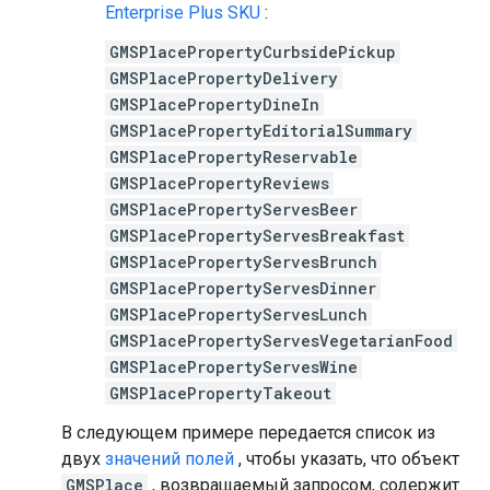
Enterprise Plus SKU
:
GMSPlacePropertyCurbsidePickup
GMSPlacePropertyDelivery
GMSPlacePropertyDineIn
GMSPlacePropertyEditorialSummary
GMSPlacePropertyReservable
GMSPlacePropertyReviews
GMSPlacePropertyServesBeer
GMSPlacePropertyServesBreakfast
GMSPlacePropertyServesBrunch
GMSPlacePropertyServesDinner
GMSPlacePropertyServesLunch
GMSPlacePropertyServesVegetarianFood
GMSPlacePropertyServesWine
GMSPlacePropertyTakeout
В следующем примере передается список из
двух
значений полей
, чтобы указать, что объект
GMSPlace
, возвращаемый запросом, содержит