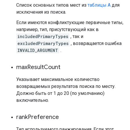
Список основных типов мест из
таблицы А
для
исключения из поиска.
Если имеются конфликтующие первичные типы,
например, тип, присутствующий как в
includedPrimaryTypes
, так и
excludedPrimaryTypes
, возвращается ошибка
INVALID_ARGUMENT
.
max
Result
Count
Указывает максимальное количество
возвращаемых результатов поиска по месту.
Должно быть от 1 до 20 (по умолчанию)
включительно.
rank
Preference
Тип используемого ранжирования. Если этот