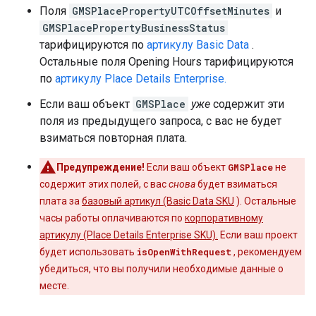
Поля
GMSPlacePropertyUTCOffsetMinutes
и
GMSPlacePropertyBusinessStatus
тарифицируются по
артикулу Basic Data
.
Остальные поля Opening Hours тарифицируются
по
артикулу Place Details Enterprise.
Если ваш объект
GMSPlace
уже
содержит эти
поля из предыдущего запроса, с вас не будет
взиматься повторная плата.
Предупреждение!
Если ваш объект
GMSPlace
не
содержит этих полей, с вас
снова
будет взиматься
плата за
базовый артикул (Basic Data SKU
). Остальные
часы работы оплачиваются по
корпоративному
артикулу (Place Details Enterprise SKU).
Если ваш проект
будет использовать
isOpenWithRequest
, рекомендуем
убедиться, что вы получили необходимые данные о
месте.