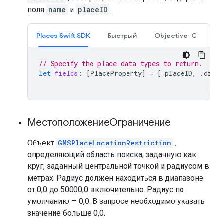
поля
name
и
placeID
:
Places Swift SDK
Быстрый
Objective-C
// Specify the place data types to return.
let
fields
:
[
PlaceProperty
]
=
[.
placeID
,
.
dis
МестоположениеОграничение
Объект
GMSPlaceLocationRestriction
,
определяющий область поиска, заданную как
круг, заданный центральной точкой и радиусом в
метрах. Радиус должен находиться в диапазоне
от 0,0 до 50000,0 включительно. Радиус по
умолчанию — 0,0. В запросе необходимо указать
значение больше 0,0.