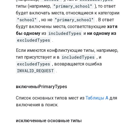
типы (например,
"primary_school"
), то ответ
будет включать места, относящиеся к категории
"school"
, но не
"primary_school"
. В ответ
будут включены места, соответствующие
хотя
бы одному
из
includedTypes
и
ни одному из
excludedTypes
.
Если имеются конфликтующие типы, например,
тип присутствует и в
includedTypes
, и
excludedTypes
, возвращается ошибка
INVALID_REQUEST
.
включеныPrimary
Types
Список основных типов мест из
Таблицы А
для
включения в поиск.
исключенные основные типы