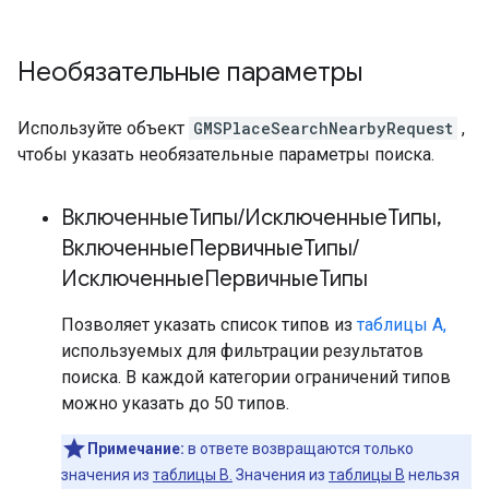
Необязательные параметры
Используйте объект
GMSPlaceSearchNearbyRequest
,
чтобы указать необязательные параметры поиска.
ВключенныеТипы
/
ИсключенныеТипы
,
ВключенныеПервичныеТипы
/
ИсключенныеПервичныеТипы
Позволяет указать список типов из
таблицы A,
используемых для фильтрации результатов
поиска. В каждой категории ограничений типов
можно указать до 50 типов.
Примечание:
в ответе возвращаются только
значения из
таблицы B.
Значения из
таблицы B
нельзя