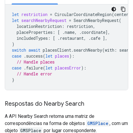
let
restriction
=
CircularCoordinateRegion
(
center
:
let
searchNearbyRequest
=
SearchNearbyRequest
(
locationRestriction
:
restriction
,
placeProperties
:
[
.
name
,
.
coordinate
],
includedTypes
:
[
.
restaurant
,
.
cafe
],
)
switch
await
placesClient
.
searchNearby
(
with
:
searc
case
.
success
(
let
places
):
// Handle places
case
.
failure
(
let
placesError
):
// Handle error
}
Respostas do Nearby Search
A API Nearby Search retorna uma matriz de
correspondências na forma de objetos
GMSPlace
, com um
objeto
GMSPlace
por lugar correspondente.