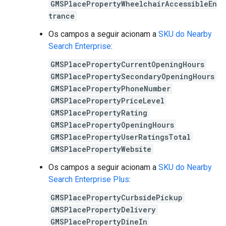
GMSPlacePropertyWheelchairAccessibleEn
trance
Os campos a seguir acionam a
SKU do Nearby
Search Enterprise
:
GMSPlacePropertyCurrentOpeningHours
GMSPlacePropertySecondaryOpeningHours
GMSPlacePropertyPhoneNumber
GMSPlacePropertyPriceLevel
GMSPlacePropertyRating
GMSPlacePropertyOpeningHours
GMSPlacePropertyUserRatingsTotal
GMSPlacePropertyWebsite
Os campos a seguir acionam a
SKU do Nearby
Search Enterprise Plus
:
GMSPlacePropertyCurbsidePickup
GMSPlacePropertyDelivery
GMSPlacePropertyDineIn