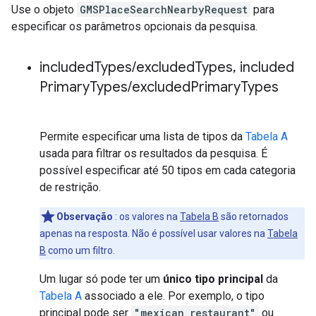
Use o objeto
GMSPlaceSearchNearbyRequest
para
especificar os parâmetros opcionais da pesquisa.
included
Types
/
excluded
Types
,
included
Primary
Types
/
excluded
Primary
Types
Permite especificar uma lista de tipos da
Tabela A
usada para filtrar os resultados da pesquisa. É
possível especificar até 50 tipos em cada categoria
de restrição.
Observação
: os valores na
Tabela B
são retornados
apenas na resposta. Não é possível usar valores na
Tabela
B
como um filtro.
Um lugar só pode ter um
único tipo principal
da
Tabela A
associado a ele. Por exemplo, o tipo
principal pode ser
"mexican_restaurant"
ou