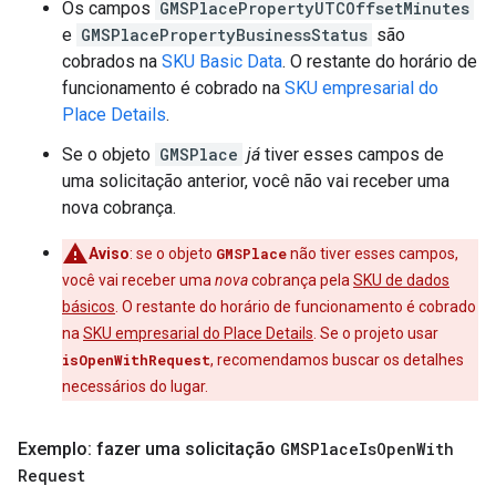
Os campos
GMSPlacePropertyUTCOffsetMinutes
e
GMSPlacePropertyBusinessStatus
são
cobrados na
SKU Basic Data
. O restante do horário de
funcionamento é cobrado na
SKU empresarial do
Place Details
.
Se o objeto
GMSPlace
já
tiver esses campos de
uma solicitação anterior, você não vai receber uma
nova cobrança.
Aviso
: se o objeto
GMSPlace
não tiver esses campos,
você vai receber uma
nova
cobrança pela
SKU de dados
básicos
. O restante do horário de funcionamento é cobrado
na
SKU empresarial do Place Details
. Se o projeto usar
isOpenWithRequest
, recomendamos buscar os detalhes
necessários do lugar.
Exemplo: fazer uma solicitação
GMSPlace
Is
Open
With
Request