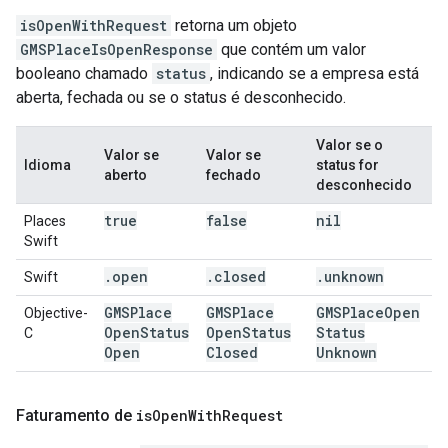
isOpenWithRequest
retorna um objeto
GMSPlaceIsOpenResponse
que contém um valor
booleano chamado
status
, indicando se a empresa está
aberta, fechada ou se o status é desconhecido.
Valor se o
Valor se
Valor se
Idioma
status for
aberto
fechado
desconhecido
true
false
nil
Places
Swift
.
open
.
closed
.
unknown
Swift
GMSPlace
GMSPlace
GMSPlace
Open
Objective-
Open
Status
Open
Status
Status
C
Open
Closed
Unknown
Faturamento de
is
Open
With
Request