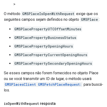
>
O método
GMSPlaceIsOpenWithRequest
exige que os
seguintes campos sejam definidos no objeto
GMSPlace
:
GMSPlacePropertyUTCOffsetMinutes
GMSPlacePropertyBusinessStatus
GMSPlacePropertyOpeningHours
GMSPlacePropertyCurrentOpeningHours
GMSPlacePropertySecondaryOpeningHours
Se esses campos não forem fornecidos no objeto Place
ou se você transmitir um ID de lugar, o método usará
GMSPlacesClient GMSFetchPlaceRequest:
para buscá-
los.
is
Open
With
Request
resposta