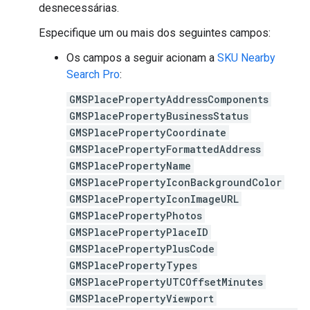
desnecessárias.
Especifique um ou mais dos seguintes campos:
Os campos a seguir acionam a
SKU Nearby
Search Pro
:
GMSPlacePropertyAddressComponents
GMSPlacePropertyBusinessStatus
GMSPlacePropertyCoordinate
GMSPlacePropertyFormattedAddress
GMSPlacePropertyName
GMSPlacePropertyIconBackgroundColor
GMSPlacePropertyIconImageURL
GMSPlacePropertyPhotos
GMSPlacePropertyPlaceID
GMSPlacePropertyPlusCode
GMSPlacePropertyTypes
GMSPlacePropertyUTCOffsetMinutes
GMSPlacePropertyViewport