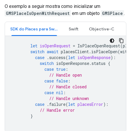
O exemplo a seguir mostra como inicializar um
GMSPlaceIsOpenWithRequest
em um objeto
GMSPlace
.
SDK do Places para Swift
Swift
Objective-C
let
isOpenRequest
=
IsPlaceOpenRequest
(
pla
switch
await
placesClient
.
isPlaceOpen
(
with
case
.
success
(
let
isOpenResponse
):
switch
isOpenResponse
.
status
{
case
true
:
// Handle open
case
false
:
// Handle closed
case
nil
:
// Handle unknown
case
.
failure
(
let
placesError
):
// Handle error
}