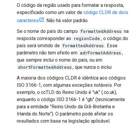
O código da região usado para formatar a resposta,
especificado como um valor de
código CLDR de dois
caracteres
. Não há valor padrão.
Se o nome do país do campo
formattedAddress
na
resposta corresponder ao
regionCode
, o código do
país será omitido de
formattedAddress
. Esse
parâmetro não tem efeito em
adrFormatAddress
,
que sempre inclui o nome do país, ou em
shortFormattedAddress
, que nunca o inclui.
A maioria dos códigos CLDR é idêntica aos códigos
ISO 3166-1, com algumas exceções notáveis. Por
exemplo, o ccTLD do Reino Unido é "uk" (.co.uk),
enquanto o código ISO 3166-1 é "gb" (tecnicamente
para a entidade "Reino Unido da Grã-Bretanha e
Irlanda do Norte"). O parâmetro pode afetar os
resultados com base na legislação aplicável.