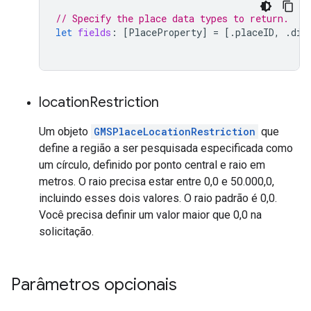
// Specify the place data types to return.
let
fields
:
[
PlaceProperty
]
=
[.
placeID
,
.
dis
location
Restriction
Um objeto
GMSPlaceLocationRestriction
que
define a região a ser pesquisada especificada como
um círculo, definido por ponto central e raio em
metros. O raio precisa estar entre 0,0 e 50.000,0,
incluindo esses dois valores. O raio padrão é 0,0.
Você precisa definir um valor maior que 0,0 na
solicitação.
Parâmetros opcionais