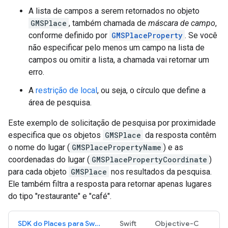
A lista de campos a serem retornados no objeto
GMSPlace
, também chamada de
máscara de campo
,
conforme definido por
GMSPlaceProperty
. Se você
não especificar pelo menos um campo na lista de
campos ou omitir a lista, a chamada vai retornar um
erro.
A
restrição de local
, ou seja, o círculo que define a
área de pesquisa.
Este exemplo de solicitação de pesquisa por proximidade
especifica que os objetos
GMSPlace
da resposta contêm
o nome do lugar (
GMSPlacePropertyName
) e as
coordenadas do lugar (
GMSPlacePropertyCoordinate
)
para cada objeto
GMSPlace
nos resultados da pesquisa.
Ele também filtra a resposta para retornar apenas lugares
do tipo "restaurante" e "café".
SDK do Places para Swift
Swift
Objective-C