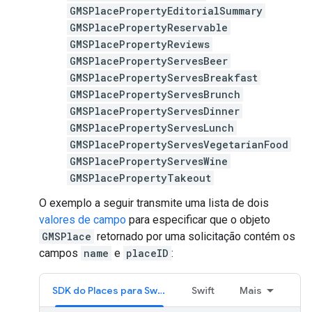
GMSPlacePropertyEditorialSummary
GMSPlacePropertyReservable
GMSPlacePropertyReviews
GMSPlacePropertyServesBeer
GMSPlacePropertyServesBreakfast
GMSPlacePropertyServesBrunch
GMSPlacePropertyServesDinner
GMSPlacePropertyServesLunch
GMSPlacePropertyServesVegetarianFood
GMSPlacePropertyServesWine
GMSPlacePropertyTakeout
O exemplo a seguir transmite uma lista de dois
valores de campo
para especificar que o objeto
GMSPlace
retornado por uma solicitação contém os
campos
name
e
placeID
:
SDK do Places para Swift
Swift
Mais