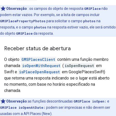
Observação
: os campos do objeto de resposta
GMSPlace
não
podem estar vazios. Por exemplo, se a lista de campos incluir
GMSPlacePropertyPhotos
para solicitar o campo
photos
na
resposta, e o campo
photos
na resposta estiver vazio, ele será omitido
do objeto
GMSPlace
da resposta.
Receber status de abertura
O objeto
GMSPlacesClient
contém uma função membro
chamada
isOpenWithRequest
(
isOpenRequest
em
Swift e
isPlaceOpenRequest
em GooglePlacesSwift)
que retorna uma resposta indicando se o lugar está aberto
no momento, com base no horário especificado na
chamada.
Observação
:as funções descontinuadas
GMSPlace isOpen:
e
GMSPlace isOpenAtDate:
podem ser imprecisas e não devem ser
usadas com a API Places (New).