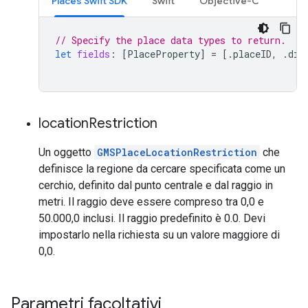
Places Swift SDK
Swift
Objective-C
// Specify the place data types to return.
let
fields
:
[
PlaceProperty
]
=
[.
placeID
,
.
dis
location
Restriction
Un oggetto
GMSPlaceLocationRestriction
che
definisce la regione da cercare specificata come un
cerchio, definito dal punto centrale e dal raggio in
metri. Il raggio deve essere compreso tra 0,0 e
50.000,0 inclusi. Il raggio predefinito è 0.0. Devi
impostarlo nella richiesta su un valore maggiore di
0,0.
Parametri facoltativi