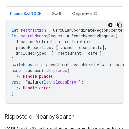
Places Swift SDK
Swift
Objective-C
let
restriction
=
CircularCoordinateRegion
(
center
:
let
searchNearbyRequest
=
SearchNearbyRequest
(
locationRestriction
:
restriction
,
placeProperties
:
[
.
name
,
.
coordinate
],
includedTypes
:
[
.
restaurant
,
.
cafe
],
)
switch
await
placesClient
.
searchNearby
(
with
:
searc
case
.
success
(
let
places
):
// Handle places
case
.
failure
(
let
placesError
):
// Handle error
}
Risposte di Nearby Search
L'API Nearby Search restituisce un array di corrispondenze