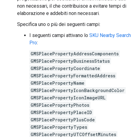
non necessari, il che contribuisce a evitare tempi di
elaborazione e addebiti non necessari.
Specifica uno o più dei seguenti campi:
I seguenti campi attivano lo
SKU Nearby Search
Pro
:
GMSPlacePropertyAddressComponents
GMSPlacePropertyBusinessStatus
GMSPlacePropertyCoordinate
GMSPlacePropertyFormattedAddress
GMSPlacePropertyName
GMSPlacePropertyIconBackgroundColor
GMSPlacePropertyIconImageURL
GMSPlacePropertyPhotos
GMSPlacePropertyPlaceID
GMSPlacePropertyPlusCode
GMSPlacePropertyTypes
GMSPlacePropertyUTCOffsetMinutes