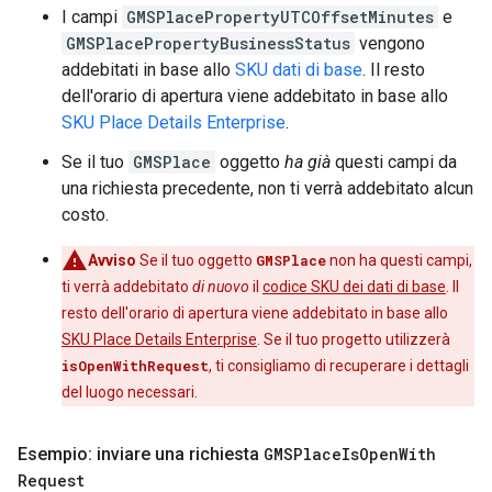
I campi
GMSPlacePropertyUTCOffsetMinutes
e
GMSPlacePropertyBusinessStatus
vengono
addebitati in base allo
SKU dati di base
. Il resto
dell'orario di apertura viene addebitato in base allo
SKU Place Details Enterprise
.
Se il tuo
GMSPlace
oggetto
ha già
questi campi da
una richiesta precedente, non ti verrà addebitato alcun
costo.
Avviso
Se il tuo oggetto
GMSPlace
non ha questi campi,
ti verrà addebitato
di nuovo
il
codice SKU dei dati di base
. Il
resto dell'orario di apertura viene addebitato in base allo
SKU Place Details Enterprise
. Se il tuo progetto utilizzerà
isOpenWithRequest
, ti consigliamo di recuperare i dettagli
del luogo necessari.
Esempio: inviare una richiesta
GMSPlace
Is
Open
With
Request