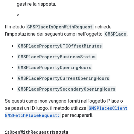
gestire la risposta.
>
Il metodo
GMSPlaceIsOpenWithRequest
richiede
l'impostazione dei seguenti campi nell'oggetto
GMSPlace
:
GMSPlacePropertyUTCOffsetMinutes
GMSPlacePropertyBusinessStatus
GMSPlacePropertyOpeningHours
GMSPlacePropertyCurrentOpeningHours
GMSPlacePropertySecondaryOpeningHours
Se questi campi non vengono forniti nell'oggetto Place o
se passi un ID luogo, il metodo utilizza
GMSPlacesClient
GMSFetchPlaceRequest:
per recuperarli.
is
Open
With
Request
risposta