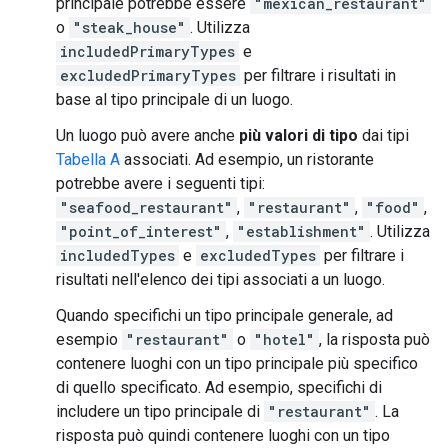
principale potrebbe essere
"mexican_restaurant"
o
"steak_house"
. Utilizza
includedPrimaryTypes
e
excludedPrimaryTypes
per filtrare i risultati in
base al tipo principale di un luogo.
Un luogo può avere anche
più valori di tipo
dai tipi
Tabella A
associati. Ad esempio, un ristorante
potrebbe avere i seguenti tipi:
"seafood_restaurant"
,
"restaurant"
,
"food"
,
"point_of_interest"
,
"establishment"
. Utilizza
includedTypes
e
excludedTypes
per filtrare i
risultati nell'elenco dei tipi associati a un luogo.
Quando specifichi un tipo principale generale, ad
esempio
"restaurant"
o
"hotel"
, la risposta può
contenere luoghi con un tipo principale più specifico
di quello specificato. Ad esempio, specifichi di
includere un tipo principale di
"restaurant"
. La
risposta può quindi contenere luoghi con un tipo