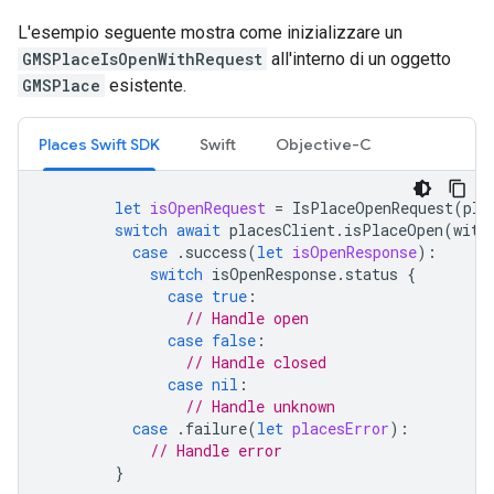
L'esempio seguente mostra come inizializzare un
GMSPlaceIsOpenWithRequest
all'interno di un oggetto
GMSPlace
esistente.
Places Swift SDK
Swift
Objective-C
let
isOpenRequest
=
IsPlaceOpenRequest
(
pla
switch
await
placesClient
.
isPlaceOpen
(
with
case
.
success
(
let
isOpenResponse
):
switch
isOpenResponse
.
status
{
case
true
:
// Handle open
case
false
:
// Handle closed
case
nil
:
// Handle unknown
case
.
failure
(
let
placesError
):
// Handle error
}