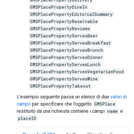
GMSPlacePropertyDineIn
GMSPlacePropertyEditorialSummary
GMSPlacePropertyReservable
GMSPlacePropertyReviews
GMSPlacePropertyServesBeer
GMSPlacePropertyServesBreakfast
GMSPlacePropertyServesBrunch
GMSPlacePropertyServesDinner
GMSPlacePropertyServesLunch
GMSPlacePropertyServesVegetarianFood
GMSPlacePropertyServesWine
GMSPlacePropertyTakeout
L'esempio seguente passa un elenco di due
valori di
campo
per specificare che l'oggetto
GMSPlace
restituito da una richiesta contiene i campi
name
e
placeID
: