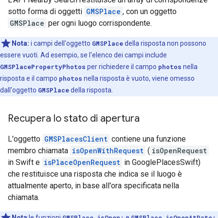
sotto forma di oggetti
GMSPlace
, con un oggetto
GMSPlace
per ogni luogo corrispondente.
Nota:
i campi dell'oggetto
GMSPlace
della risposta non possono
essere vuoti. Ad esempio, se l'elenco dei campi include
GMSPlacePropertyPhotos
per richiedere il campo
photos
nella
risposta e il campo
photos
nella risposta è vuoto, viene omesso
dall'oggetto
GMSPlace
della risposta.
Recupera lo stato di apertura
L'oggetto
GMSPlacesClient
contiene una funzione
membro chiamata
isOpenWithRequest
(
isOpenRequest
in Swift e
isPlaceOpenRequest
in GooglePlacesSwift)
che restituisce una risposta che indica se il luogo è
attualmente aperto, in base all'ora specificata nella
chiamata.
Nota
:le funzioni
GMSPlace isOpen:
e
GMSPlace isOpenAtDate: