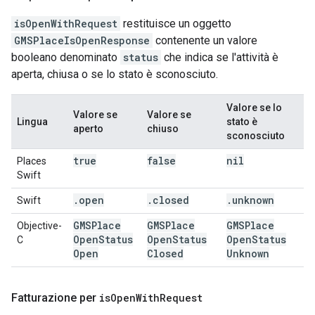
isOpenWithRequest
restituisce un oggetto
GMSPlaceIsOpenResponse
contenente un valore
booleano denominato
status
che indica se l'attività è
aperta, chiusa o se lo stato è sconosciuto.
Valore se lo
Valore se
Valore se
Lingua
stato è
aperto
chiuso
sconosciuto
true
false
nil
Places
Swift
.
open
.
closed
.
unknown
Swift
GMSPlace
GMSPlace
GMSPlace
Objective-
Open
Status
Open
Status
Open
Status
C
Open
Closed
Unknown
Fatturazione per
is
Open
With
Request