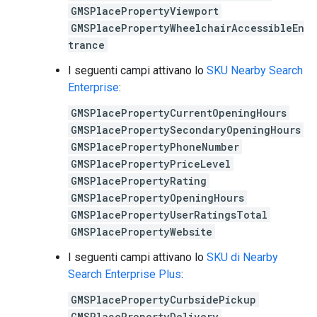
GMSPlacePropertyViewport
GMSPlacePropertyWheelchairAccessibleEn
trance
I seguenti campi attivano lo
SKU Nearby Search
Enterprise
:
GMSPlacePropertyCurrentOpeningHours
GMSPlacePropertySecondaryOpeningHours
GMSPlacePropertyPhoneNumber
GMSPlacePropertyPriceLevel
GMSPlacePropertyRating
GMSPlacePropertyOpeningHours
GMSPlacePropertyUserRatingsTotal
GMSPlacePropertyWebsite
I seguenti campi attivano lo
SKU di Nearby
Search Enterprise Plus
:
GMSPlacePropertyCurbsidePickup
GMSPlacePropertyDelivery