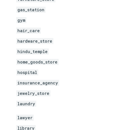
gas_station
gym
hair_care
hardware_store
hindu_temple
home_goods_store
hospital
insurance_agency
jewelry_store
laundry
lawyer
library