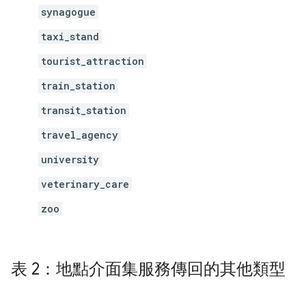
synagogue
taxi_stand
tourist_attraction
train_station
transit_station
travel_agency
university
veterinary_care
zoo
表 2：地點介面集服務傳回的其他類型