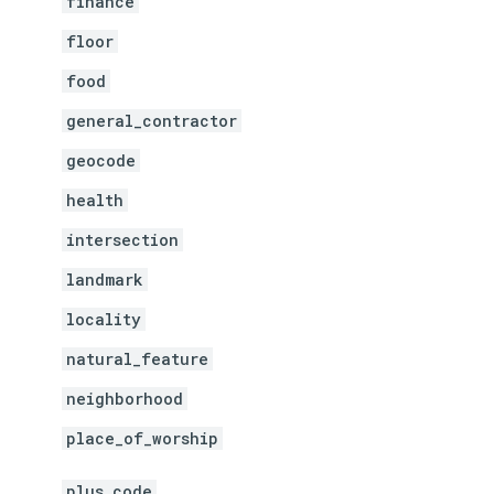
finance
floor
food
general_contractor
geocode
health
intersection
landmark
locality
natural_feature
neighborhood
place_of_worship
plus_code