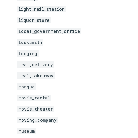
light_rail_station
liquor_store
local_government_office
locksmith
lodging
meal_delivery
meal_takeaway
mosque
movie_rental
movie_theater
moving_company
museum