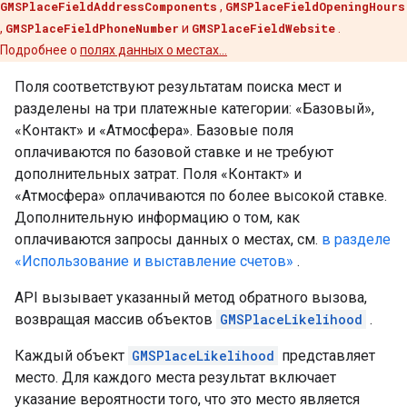
GMSPlaceFieldAddressComponents
,
GMSPlaceFieldOpeningHours
,
GMSPlaceFieldPhoneNumber
и
GMSPlaceFieldWebsite
.
Подробнее о
полях данных о местах…
Поля соответствуют результатам поиска мест и
разделены на три платежные категории: «Базовый»,
«Контакт» и «Атмосфера». Базовые поля
оплачиваются по базовой ставке и не требуют
дополнительных затрат. Поля «Контакт» и
«Атмосфера» оплачиваются по более высокой ставке.
Дополнительную информацию о том, как
оплачиваются запросы данных о местах, см.
в разделе
«Использование и выставление счетов»
.
API вызывает указанный метод обратного вызова,
возвращая массив объектов
GMSPlaceLikelihood
.
Каждый объект
GMSPlaceLikelihood
представляет
место. Для каждого места результат включает
указание вероятности того, что это место является