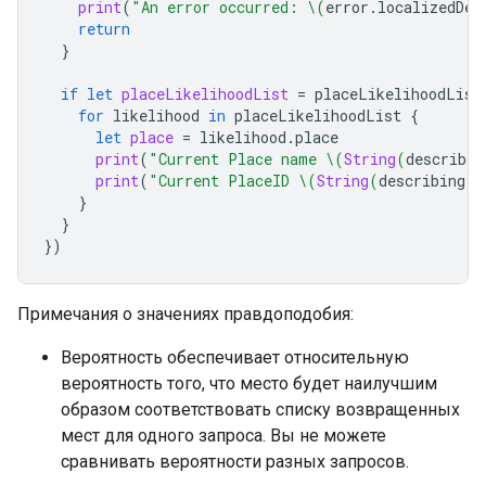
print
(
"An error occurred: 
\(
error
.
localizedDes
return
}
if
let
placeLikelihoodList
=
placeLikelihoodList
for
likelihood
in
placeLikelihoodList
{
let
place
=
likelihood
.
place
print
(
"Current Place name 
\(
String
(
describin
print
(
"Current PlaceID 
\(
String
(
describing
:
}
}
})
Примечания о значениях правдоподобия:
Вероятность обеспечивает относительную
вероятность того, что место будет наилучшим
образом соответствовать списку возвращенных
мест для одного запроса. Вы не можете
сравнивать вероятности разных запросов.