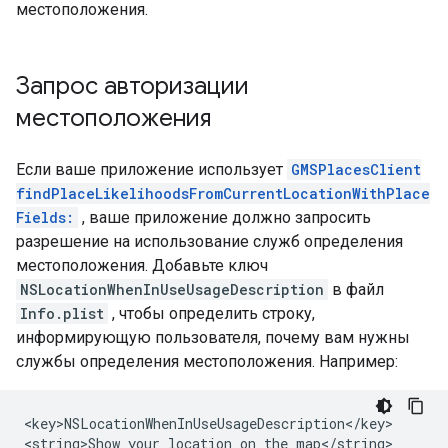
местоположения.
Запрос авторизации
местоположения
Если ваше приложение использует
GMSPlacesClient
findPlaceLikelihoodsFromCurrentLocationWithPlace
Fields:
, ваше приложение должно запросить
разрешение на использование служб определения
местоположения. Добавьте ключ
NSLocationWhenInUseUsageDescription
в файл
Info.plist
, чтобы определить строку,
информирующую пользователя, почему вам нужны
службы определения местоположения. Например:
<key>NSLocationWhenInUseUsageDescription</key>

<string>Show your location on the map</string>