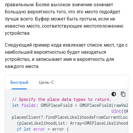
правильным. Более высокое значение означает
большую вероятность того, что это место подойдет
лучше всего. Буфер может быть пустым, если не
известно место, соответствующее местоположению
устройства.
Следующий пример кода извлекает список мест, где с
наибольшей вероятностью будет находиться
устройство, и записывает имя и вероятность для
каждого места.
Быстрый
Цель-C
// Specify the place data types to return.
let
fields
:
GMSPlaceField
=
GMSPlaceField
(
rawValue
UInt
(
GMS
placesClient
?.
findPlaceLikelihoodsFromCurrentLocat
(
placeLikelihoodList
:
Array<GMSPlaceLikelihood>
?
if
let
error
=
error
{