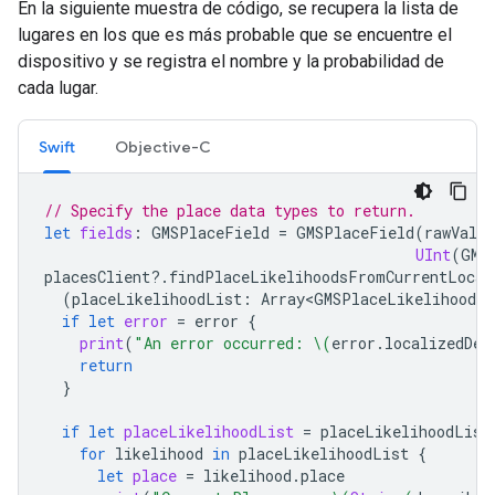
En la siguiente muestra de código, se recupera la lista de
lugares en los que es más probable que se encuentre el
dispositivo y se registra el nombre y la probabilidad de
cada lugar.
Swift
Objective-C
// Specify the place data types to return.
let
fields
:
GMSPlaceField
=
GMSPlaceField
(
rawValue
UInt
(
GMS
placesClient
?.
findPlaceLikelihoodsFromCurrentLocat
(
placeLikelihoodList
:
Array<GMSPlaceLikelihood>
?
if
let
error
=
error
{
print
(
"An error occurred: 
\(
error
.
localizedDes
return
}
if
let
placeLikelihoodList
=
placeLikelihoodList
for
likelihood
in
placeLikelihoodList
{
let
place
=
likelihood
.
place