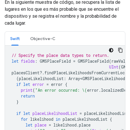
En la siguiente muestra de código, se recupera la lista de
lugares en los que es más probable que se encuentre el
dispositivo y se registra el nombre y la probabilidad de
cada lugar.
Swift
Objective-C
// Specify the place data types to return.
let
fields
:
GMSPlaceField
=
GMSPlaceField
(
rawValue
UInt
(
GMS
placesClient
?.
findPlaceLikelihoodsFromCurrentLocat
(
placeLikelihoodList
:
Array<GMSPlaceLikelihood>
?
if
let
error
=
error
{
print
(
"An error occurred: 
\(
error
.
localizedDes
return
}
if
let
placeLikelihoodList
=
placeLikelihoodList
for
likelihood
in
placeLikelihoodList
{
let
place
=
likelihood
.
place