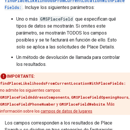
findPlaceLikelihoodsFromCurrentLocationWithPlace
Fields:
. Incluye los siguientes parámetros:
Uno o más
GMSPlaceField
que especifican qué
tipos de datos se mostrarán. Si omites este
parámetro, se mostrarán TODOS los campos
posibles y se te facturará en función de ello. Esto
solo se aplica a las solicitudes de Place Details.
Un método de devolución de llamada para controlar
los resultados.
IMPORTANTE:
findPlaceLikelihoodsFromCurrentLocationWithPlaceFields:
no admite los siguientes campos:
GMSPlaceFieldAddressComponents
,
GMSPlaceFieldOpeningHours
,
GMSPlaceFieldPhoneNumber
y
GMSPlaceFieldWebsite
. Más
información sobre los
campos de datos de lugares
Los campos corresponden a los resultados de Place
Search y se dividen en tres categorías de facturación: