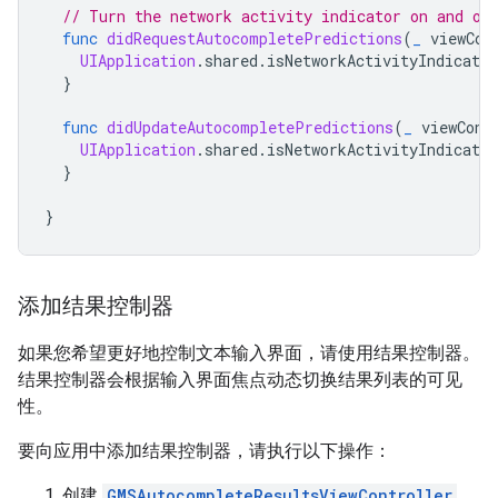
// Turn the network activity indicator on and of
func
didRequestAutocompletePredictions
(
_
viewCon
UIApplication
.
shared
.
isNetworkActivityIndicator
}
func
didUpdateAutocompletePredictions
(
_
viewCont
UIApplication
.
shared
.
isNetworkActivityIndicator
}
}
添加结果控制器
如果您希望更好地控制文本输入界面，请使用结果控制器。
结果控制器会根据输入界面焦点动态切换结果列表的可见
性。
要向应用中添加结果控制器，请执行以下操作：
创建
GMSAutocompleteResultsViewController
。