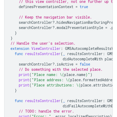
// this view controller, not one further up the
definesPresentationContext
=
true
// Keep the navigation bar visible.
searchController
?.
hidesNavigationBarDuringPres
searchController
?.
modalPresentationStyle
=
.
po
}
}
// Handle the user's selection.
extension
ViewController
:
GMSAutocompleteResultsVi
func
resultsController
(
_
resultsController
:
GMSA
didAutocompleteWith
place
searchController
?.
isActive
=
false
// Do something with the selected place.
print
(
"Place name: 
\(
place
.
name
)
"
)
print
(
"Place address: 
\(
place
.
formattedAddress
print
(
"Place attributions: 
\(
place
.
attribution
}
func
resultsController
(
_
resultsController
:
GMSA
didFailAutocompleteWithEr
// TODO: handle the error.
print
(
"Error: "
,
error
.
localizedDescription
)