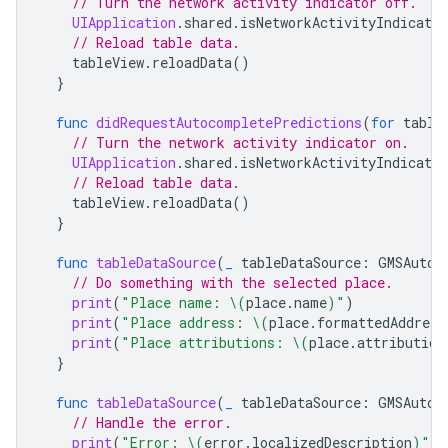
// Turn the network activity indicator off.
UIApplication
.
shared
.
isNetworkActivityIndicator
// Reload table data.
tableView
.
reloadData
()
}
func
didRequestAutocompletePredictions
(
for
table
// Turn the network activity indicator on.
UIApplication
.
shared
.
isNetworkActivityIndicator
// Reload table data.
tableView
.
reloadData
()
}
func
tableDataSource
(
_
tableDataSource
:
GMSAutoc
// Do something with the selected place.
print
(
"Place name: 
\(
place
.
name
)
"
)
print
(
"Place address: 
\(
place
.
formattedAddress
print
(
"Place attributions: 
\(
place
.
attribution
}
func
tableDataSource
(
_
tableDataSource
:
GMSAutoc
// Handle the error.
print
(
"Error: 
\(
error
.
localizedDescription
)
"
)