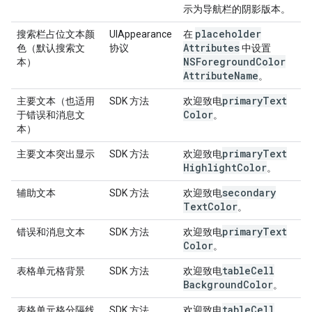
示为导航栏的阴影版本。
placeholder
搜索栏占位文本颜
UIAppearance
在
Attributes
色（默认搜索文
协议
中设置
NSForeground
Color
本）
Attribute
Name
。
primary
Text
主要文本（也适用
SDK 方法
欢迎致电
Color
于错误和消息文
。
本）
primary
Text
主要文本突出显示
SDK 方法
欢迎致电
Highlight
Color
。
secondary
辅助文本
SDK 方法
欢迎致电
Text
Color
。
primary
Text
错误和消息文本
SDK 方法
欢迎致电
Color
。
table
Cell
表格单元格背景
SDK 方法
欢迎致电
Background
Color
。
table
Cell
表格单元格分隔线
SDK 方法
欢迎致电