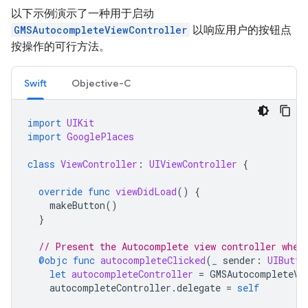
以下示例演示了一种用于启动
GMSAutocompleteViewController
以响应用户的按钮点
按操作的可行方法。
Swift
Objective-C
import
UIKit
import
GooglePlaces
class
ViewController
:
UIViewController
{
override
func
viewDidLoad
()
{
makeButton
()
}
// Present the Autocomplete view controller when
@objc
func
autocompleteClicked
(
_
sender
:
UIButto
let
autocompleteController
=
GMSAutocompleteVi
autocompleteController
.
delegate
=
self