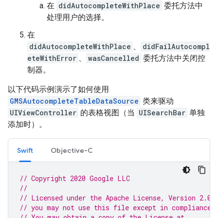
在
didAutocompleteWithPlace
委托方法中
处理用户的选择。
在
didAutocompleteWithPlace
、
didFailAutocompl
eteWithError
、
wasCancelled
委托方法中关闭控
制器。
以下代码示例演示了如何使用
GMSAutocompleteTableDataSource
类来驱动
UIViewController
的表格视图（当
UISearchBar
单独
添加时）。
Swift
Objective-C
// Copyright 2020 Google LLC
//
// Licensed under the Apache License, Version 2.0 
// you may not use this file except in compliance 
// You may obtain a copy of the License at