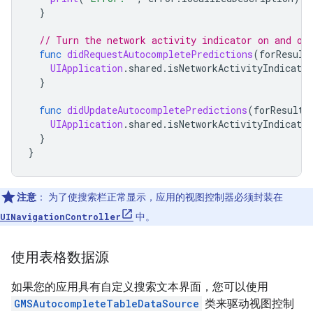
}
// Turn the network activity indicator on and of
func
didRequestAutocompletePredictions
(
forResult
UIApplication
.
shared
.
isNetworkActivityIndicator
}
func
didUpdateAutocompletePredictions
(
forResults
UIApplication
.
shared
.
isNetworkActivityIndicator
}
}
注意
：
为了使搜索栏正常显示，应用的视图控制器必须封装在
UINavigationController
中。
使用表格数据源
如果您的应用具有自定义搜索文本界面，您可以使用
GMSAutocompleteTableDataSource
类来驱动视图控制