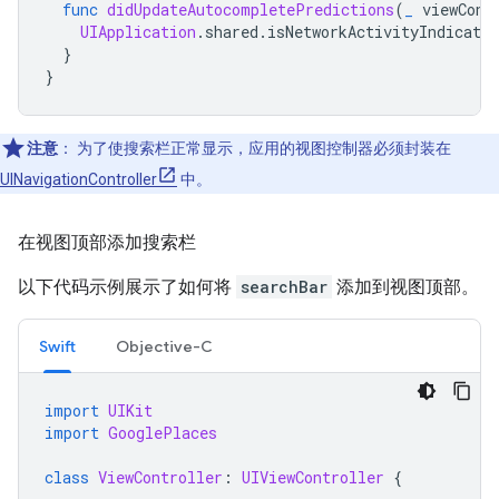
func
didUpdateAutocompletePredictions
(
_
viewCont
UIApplication
.
shared
.
isNetworkActivityIndicator
}
}
注意
：
为了使搜索栏正常显示，应用的视图控制器必须封装在
UINavigationController
中。
在视图顶部添加搜索栏
以下代码示例展示了如何将
searchBar
添加到视图顶部。
Swift
Objective-C
import
UIKit
import
GooglePlaces
class
ViewController
:
UIViewController
{