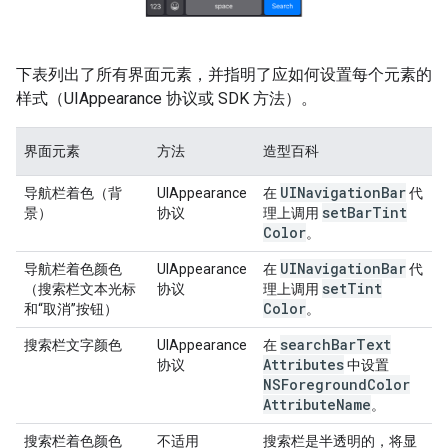
下表列出了所有界面元素，并指明了应如何设置每个元素的
样式（UIAppearance 协议或 SDK 方法）。
界面元素
方法
造型百科
UINavigation
Bar
导航栏着色（背
UIAppearance
在
代
set
Bar
Tint
景）
协议
理上调用
Color
。
UINavigation
Bar
导航栏着色颜色
UIAppearance
在
代
set
Tint
（搜索栏文本光标
协议
理上调用
Color
和“取消”按钮）
。
search
Bar
Text
搜索栏文字颜色
UIAppearance
在
Attributes
协议
中设置
NSForeground
Color
Attribute
Name
。
搜索栏着色颜色
不适用
搜索栏是半透明的，将显