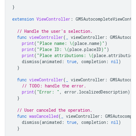
}
extension
ViewController
:
GMSAutocompleteViewContr
// Handle the user's selection.
func
viewController
(
_
viewController
:
GMSAutocom
print
(
"Place name: 
\(
place
.
name
)
"
)
print
(
"Place ID: 
\(
place
.
placeID
)
"
)
print
(
"Place attributions: 
\(
place
.
attribution
dismiss
(
animated
:
true
,
completion
:
nil
)
}
func
viewController
(
_
viewController
:
GMSAutocom
// TODO: handle the error.
print
(
"Error: "
,
error
.
localizedDescription
)
}
// User canceled the operation.
func
wasCancelled
(
_
viewController
:
GMSAutocompl
dismiss
(
animated
:
true
,
completion
:
nil
)
}