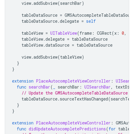
view
.
addSubview
(
searchBar
)
tableDataSource
=
GMSAutocompleteTableDataSour
tableDataSource
.
delegate
=
self
tableView
=
UITableView
(
frame
:
CGRect
(
x
:
0
,
y
:
tableView
.
delegate
=
tableDataSource
tableView
.
dataSource
=
tableDataSource
view
.
addSubview
(
tableView
)
}
}
extension
PlaceAutocompleteViewController
:
UISearc
func
searchBar
(
_
searchBar
:
UISearchBar
,
textDid
// Update the GMSAutocompleteTableDataSource w
tableDataSource
.
sourceTextHasChanged
(
searchTex
}
}
extension
PlaceAutocompleteViewController
:
GMSAuto
func
didUpdateAutocompletePredictions
(
for
tableD