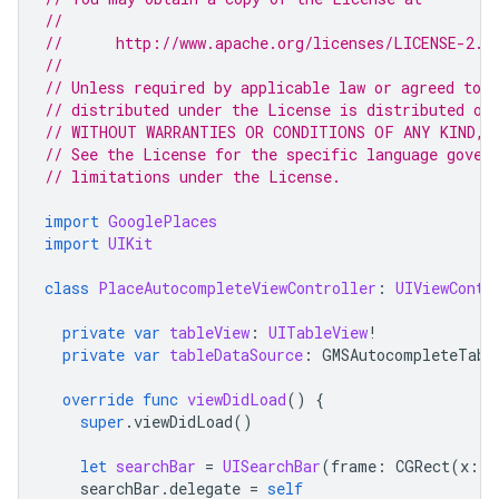
//
//      http://www.apache.org/licenses/LICENSE-2.0
//
// Unless required by applicable law or agreed to i
// distributed under the License is distributed on
// WITHOUT WARRANTIES OR CONDITIONS OF ANY KIND, e
// See the License for the specific language gover
// limitations under the License.
import
GooglePlaces
import
UIKit
class
PlaceAutocompleteViewController
:
UIViewContr
private
var
tableView
:
UITableView
!
private
var
tableDataSource
:
GMSAutocompleteTabl
override
func
viewDidLoad
()
{
super
.
viewDidLoad
()
let
searchBar
=
UISearchBar
(
frame
:
CGRect
(
x
:
0
searchBar
.
delegate
=
self