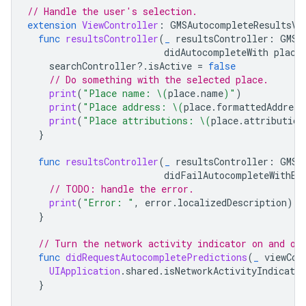
// Handle the user's selection.
extension
ViewController
:
GMSAutocompleteResultsVi
func
resultsController
(
_
resultsController
:
GMSA
didAutocompleteWith
place
searchController
?.
isActive
=
false
// Do something with the selected place.
print
(
"Place name: 
\(
place
.
name
)
"
)
print
(
"Place address: 
\(
place
.
formattedAddress
print
(
"Place attributions: 
\(
place
.
attribution
}
func
resultsController
(
_
resultsController
:
GMSA
didFailAutocompleteWithEr
// TODO: handle the error.
print
(
"Error: "
,
error
.
localizedDescription
)
}
// Turn the network activity indicator on and of
func
didRequestAutocompletePredictions
(
_
viewCon
UIApplication
.
shared
.
isNetworkActivityIndicator
}