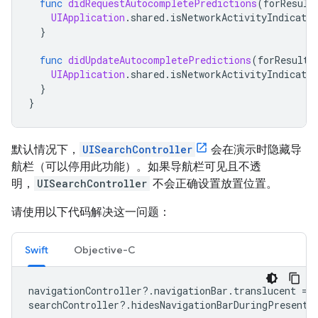
func
didRequestAutocompletePredictions
(
forResult
UIApplication
.
shared
.
isNetworkActivityIndicator
}
func
didUpdateAutocompletePredictions
(
forResults
UIApplication
.
shared
.
isNetworkActivityIndicator
}
}
默认情况下，
UISearchController
会在演示时隐藏导
航栏（可以停用此功能）。如果导航栏可见且不透
明，
UISearchController
不会正确设置放置位置。
请使用以下代码解决这一问题：
Swift
Objective-C
navigationController
?.
navigationBar
.
translucent
=
searchController
?.
hidesNavigationBarDuringPresenta