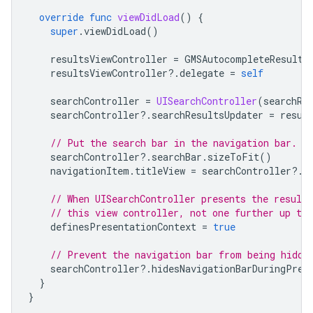
override
func
viewDidLoad
()
{
super
.
viewDidLoad
()
resultsViewController
=
GMSAutocompleteResults
resultsViewController
?.
delegate
=
self
searchController
=
UISearchController
(
searchRe
searchController
?.
searchResultsUpdater
=
resul
// Put the search bar in the navigation bar.
searchController
?.
searchBar
.
sizeToFit
()
navigationItem
.
titleView
=
searchController
?.
s
// When UISearchController presents the results
// this view controller, not one further up the
definesPresentationContext
=
true
// Prevent the navigation bar from being hidde
searchController
?.
hidesNavigationBarDuringPres
}
}