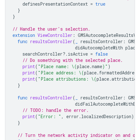
definesPresentationContext
=
true
}
}
// Handle the user's selection.
extension
ViewController
:
GMSAutocompleteResultsVi
func
resultsController
(
_
resultsController
:
GMSA
didAutocompleteWith
place
searchController
?.
isActive
=
false
// Do something with the selected place.
print
(
"Place name: 
\(
place
.
name
)
"
)
print
(
"Place address: 
\(
place
.
formattedAddress
print
(
"Place attributions: 
\(
place
.
attribution
}
func
resultsController
(
_
resultsController
:
GMSA
didFailAutocompleteWithEr
// TODO: handle the error.
print
(
"Error: "
,
error
.
localizedDescription
)
}
// Turn the network activity indicator on and of