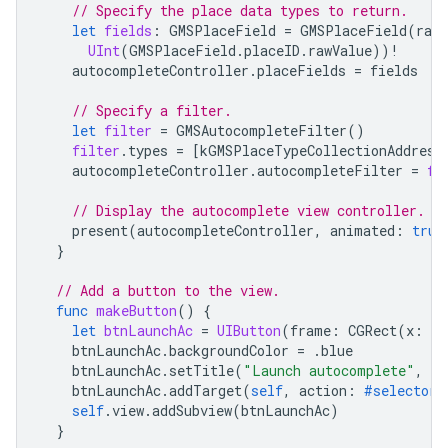
// Specify the place data types to return.
let
fields
:
GMSPlaceField
=
GMSPlaceField
(
rawV
UInt
(
GMSPlaceField
.
placeID
.
rawValue
))
!
autocompleteController
.
placeFields
=
fields
// Specify a filter.
let
filter
=
GMSAutocompleteFilter
()
filter
.
types
=
[
kGMSPlaceTypeCollectionAddress
autocompleteController
.
autocompleteFilter
=
fi
// Display the autocomplete view controller.
present
(
autocompleteController
,
animated
:
true
}
// Add a button to the view.
func
makeButton
()
{
let
btnLaunchAc
=
UIButton
(
frame
:
CGRect
(
x
:
5
,
btnLaunchAc
.
backgroundColor
=
.
blue
btnLaunchAc
.
setTitle
(
"Launch autocomplete"
,
fo
btnLaunchAc
.
addTarget
(
self
,
action
:
#selector
(
self
.
view
.
addSubview
(
btnLaunchAc
)
}