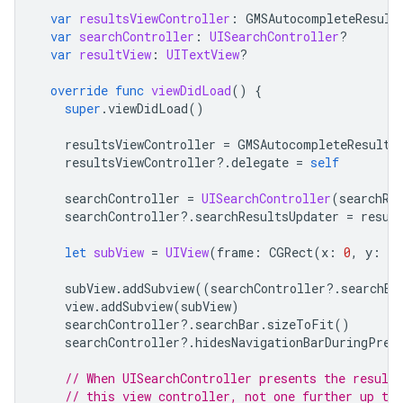
var
resultsViewController
:
GMSAutocompleteResult
var
searchController
:
UISearchController
?
var
resultView
:
UITextView
?
override
func
viewDidLoad
()
{
super
.
viewDidLoad
()
resultsViewController
=
GMSAutocompleteResults
resultsViewController
?.
delegate
=
self
searchController
=
UISearchController
(
searchRe
searchController
?.
searchResultsUpdater
=
resul
let
subView
=
UIView
(
frame
:
CGRect
(
x
:
0
,
y
:
65
subView
.
addSubview
((
searchController
?.
searchBa
view
.
addSubview
(
subView
)
searchController
?.
searchBar
.
sizeToFit
()
searchController
?.
hidesNavigationBarDuringPres
// When UISearchController presents the results
// this view controller, not one further up the