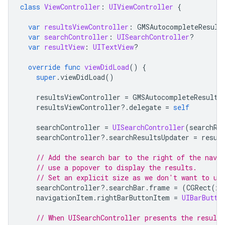
class
ViewController
:
UIViewController
{
var
resultsViewController
:
GMSAutocompleteResult
var
searchController
:
UISearchController
?
var
resultView
:
UITextView
?
override
func
viewDidLoad
()
{
super
.
viewDidLoad
()
resultsViewController
=
GMSAutocompleteResults
resultsViewController
?.
delegate
=
self
searchController
=
UISearchController
(
searchRe
searchController
?.
searchResultsUpdater
=
resul
// Add the search bar to the right of the nav b
// use a popover to display the results.
// Set an explicit size as we don't want to us
searchController
?.
searchBar
.
frame
=
(
CGRect
(
x
:
navigationItem
.
rightBarButtonItem
=
UIBarButto
// When UISearchController presents the results