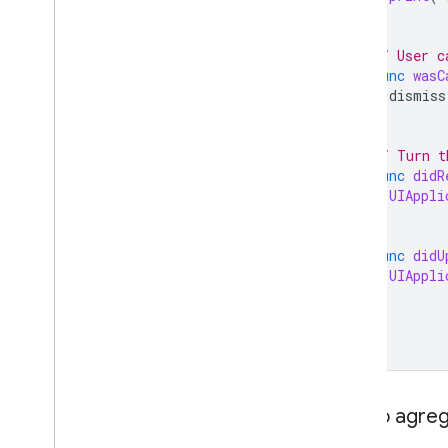
}
// User c
func
wasC
dismiss
}
// Turn t
func
didR
UIAppli
}
func
didU
UIAppli
}
}
Cómo agrega