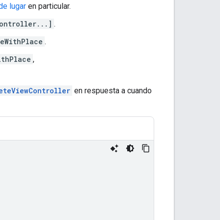
de lugar
en particular.
ontroller...]
.
eWithPlace
.
ithPlace
,
eteViewController
en respuesta a cuando