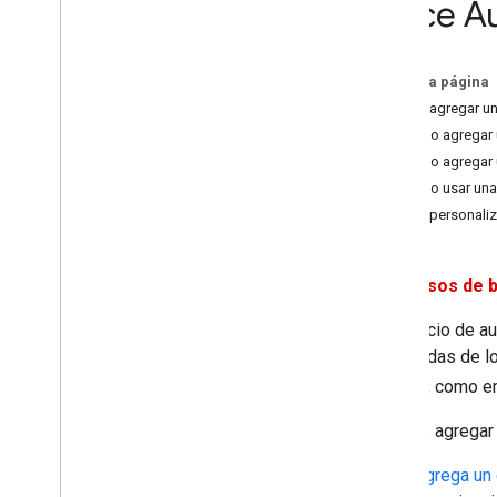
Place A
Migra al SDK de Places (nuevo)
Descripción general de la migración
En esta página
Cómo migrar al SDK de Places para
Cómo agregar un 
Swift en i
OS
Cómo agregar u
Migra a Place Details (nuevo)
Cómo agregar u
Migrar a Place Photo (nuevo)
Cómo usar una 
Migra a Autocomplete (nuevo)
Cómo personaliza
Migrar a GMSPlace
Field como NS
_
OPTIONS
Avisos de b
El servicio de 
búsquedas de lo
lugares, como e
Puedes agregar e
Agrega un 