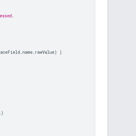
essed.
laceField
.
name
.
rawValue
)
|
l
)