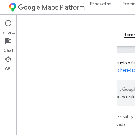
Productos
Preci
Maps Platform
iOS
Places SDK for iOS
Información
Guías
Referencia
Ejemplos
Recursos
Here
Chat
Este producto o f
API
funciones hereda
SDK de Places (heredado)
Descripción general
API de Places en el SDK de Places para
traducciones real
i
OS
Place Details
Place Photos
Página principal
Current Place
Heredada
Place Autocomplete
Cómo trabajar con datos de lugar