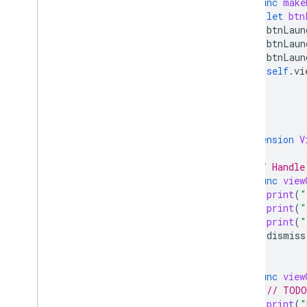
func
make
let
btn
btnLaun
btnLaun
btnLaun
self
.
vi
}
}
extension
V
// Handle
func
view
print
(
"
print
(
"
print
(
"
dismiss
}
func
view
// TODO
print
(
"