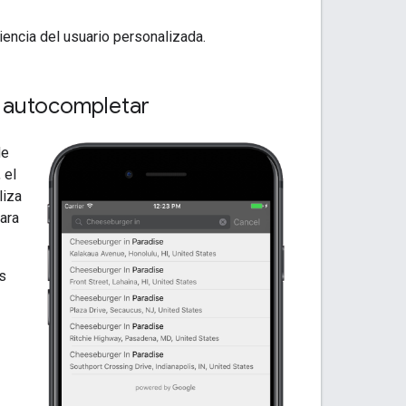
iencia del usuario personalizada.
e autocompletar
de
 el
liza
ara
as