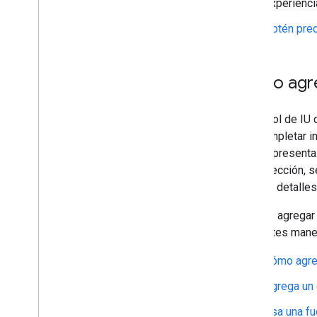
experienci
Obtén pred
Cómo agreg
El control de IU
autocompletar in
control presenta
una selección, s
obtener detalles
Puedes agregar e
siguientes mane
Cómo agreg
Agrega un 
Usa una fu