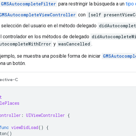
GMSAutocompleteFilter
para restringir la búsqueda a un
tipo 
GMSAutocompleteViewController
con
[self presentViewC
a selección del usuario en el método delegado
didAutocomplet
l controlador en los métodos de delegado
didAutocompleteW
utocompleteWithError
y
wasCancelled
.
ejemplo, se muestra una posible forma de iniciar
GMSAutocompl
ona un botón.
ective-C
t
lePlaces
ontroller
:
UIViewController
{
func
viewDidLoad
()
{
ton
()