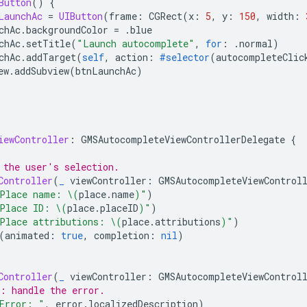
Button
()
{
LaunchAc
=
UIButton
(
frame
:
CGRect
(
x
:
5
,
y
:
150
,
width
:
chAc
.
backgroundColor
=
.
blue
chAc
.
setTitle
(
"Launch autocomplete"
,
for
:
.
normal
)
chAc
.
addTarget
(
self
,
action
:
#selector
(
autocompleteClic
ew
.
addSubview
(
btnLaunchAc
)
iewController
:
GMSAutocompleteViewControllerDelegate
{
 the user's selection.
Controller
(
_
viewController
:
GMSAutocompleteViewControl
Place name: 
\(
place
.
name
)
"
)
Place ID: 
\(
place
.
placeID
)
"
)
Place attributions: 
\(
place
.
attributions
)
"
)
(
animated
:
true
,
completion
:
nil
)
Controller
(
_
viewController
:
GMSAutocompleteViewControl
: handle the error.
Error: "
,
error
.
localizedDescription
)