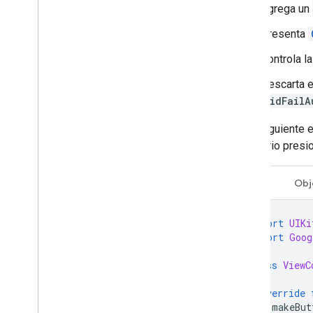
Agrega un
Presenta
Controla l
Descarta e
didFailA
En el siguiente 
el usuario presi
Swift
Obj
import
UIKi
import
Goog
class
ViewC
override
makeBut