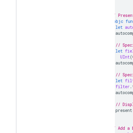
}
// Presen
@objc
fun
let
aut
autocom
// Spec
let
fie
UInt
(
autocom
// Spec
let
fil
filter
.
autocom
// Disp
present
}
// Add a 