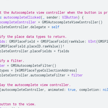
t the Autocomplete view controller when the button is pr
c
autocompleteClicked
(
_
sender
:
UIButton
)
{
ocompleteController
=
GMSAutocompleteViewController
()
pleteController
.
delegate
=
self
ify the place data types to return.
lds
:
GMSPlaceField
=
GMSPlaceField
(
rawValue
:
UInt
(
GMSP
GMSPlaceField
.
placeID
.
rawValue
))
!
pleteController
.
placeFields
=
fields
ify a filter.
ter
=
GMSAutocompleteFilter
()
types
=
[
kGMSPlaceTypeCollectionAddress
]
pleteController
.
autocompleteFilter
=
filter
lay the autocomplete view controller.
(
autocompleteController
,
animated
:
true
,
completion
:
ni
button to the view.