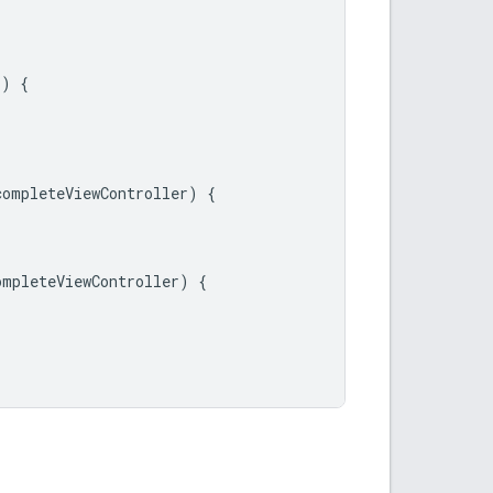
r
)
{
completeViewController
)
{
ompleteViewController
)
{