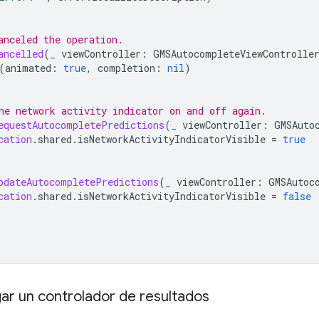
anceled the operation.
ancelled
(
_
viewController
:
GMSAutocompleteViewControlle
(
animated
:
true
,
completion
:
nil
)
he network activity indicator on and off again.
equestAutocompletePredictions
(
_
viewController
:
GMSAuto
cation
.
shared
.
isNetworkActivityIndicatorVisible
=
true
pdateAutocompletePredictions
(
_
viewController
:
GMSAutoc
cation
.
shared
.
isNetworkActivityIndicatorVisible
=
false
r un controlador de resultados