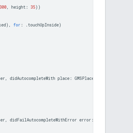
300
,
height
:
35
))
ked
),
for
:
.
touchUpInside
)
ler
,
didAutocompleteWith
place
:
GMSPlace
)
{
ler
,
didFailAutocompleteWithError
error
:
Error
)
{