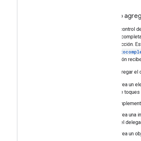
Cómo agrega
Usa el control d
de autocompletar
su selección. Es
GMSAutocompl
aplicación recibe
Para agregar el 
Crea un ele
de toques
Implement
Crea una i
del delega
Crea un ob