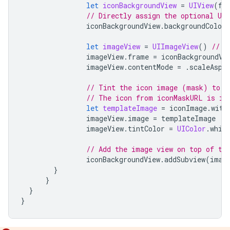
let
iconBackgroundView
=
UIView
(
fr
// Directly assign the optional UIC
iconBackgroundView
.
backgroundColor
let
imageView
=
UIImageView
()
// I
imageView
.
frame
=
iconBackgroundVi
imageView
.
contentMode
=
.
scaleAspe
// Tint the icon image (mask) to w
// The icon from iconMaskURL is in
let
templateImage
=
iconImage
.
with
imageView
.
image
=
templateImage
imageView
.
tintColor
=
UIColor
.
whit
// Add the image view on top of th
iconBackgroundView
.
addSubview
(
imag
}
}
}
}