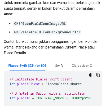
Untuk meminta gambar ikon dan warna latar belakang untuk
suatu tempat, sertakan kolom berikut dalam permintaan
Anda:
GMSPlaceFieldIconImageURL
GMSPlaceFieldIconBackgroundColor
Contoh berikut menunjukkan penggunaan gambar ikon dan
warna latar belakang dari permintaan Current Place atau
Place Details:
Places Swift SDK for iOS
Swift
Objective-C
// Initialize Places Swift client
let
placesClient
=
PlacesClient
.
shared
// A hotel in Saigon with an attribution.
let
placeID
=
"ChIJV4k8_9UodTERU5KXbkYpSYs"