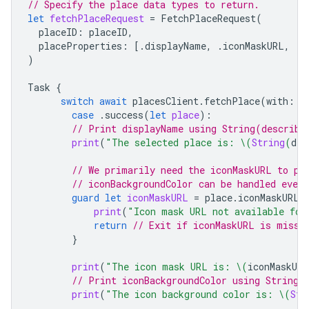
// Specify the place data types to return.
let
fetchPlaceRequest
=
FetchPlaceRequest
(
placeID
:
placeID
,
placeProperties
:
[.
displayName
,
.
iconMaskURL
,
.
i
)
Task
{
switch
await
placesClient
.
fetchPlace
(
with
:
f
case
.
success
(
let
place
):
// Print displayName using String(describi
print
(
"The selected place is: 
\(
String
(
des
// We primarily need the iconMaskURL to pr
// iconBackgroundColor can be handled even 
guard
let
iconMaskURL
=
place
.
iconMaskURL
print
(
"Icon mask URL not available for
return
// Exit if iconMaskURL is missi
}
print
(
"The icon mask URL is: 
\(
iconMaskURL
// Print iconBackgroundColor using String(
print
(
"The icon background color is: 
\(
Str