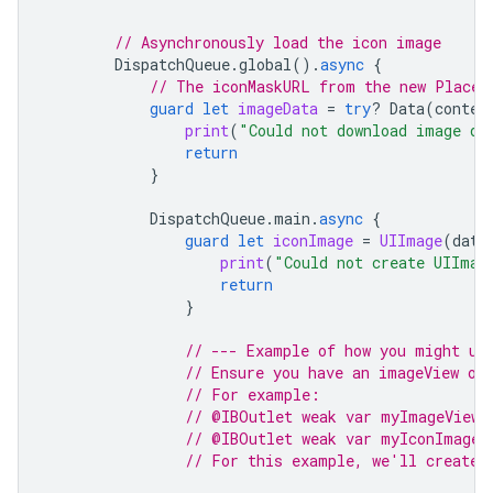
// Asynchronously load the icon image
DispatchQueue
.
global
().
async
{
// The iconMaskURL from the new Places
guard
let
imageData
=
try
?
Data
(
conten
print
(
"Could not download image da
return
}
DispatchQueue
.
main
.
async
{
guard
let
iconImage
=
UIImage
(
data
print
(
"Could not create UIImag
return
}
// --- Example of how you might us
// Ensure you have an imageView ou
// For example:
// @IBOutlet weak var myImageViewC
// @IBOutlet weak var myIconImageV
// For this example, we'll create 