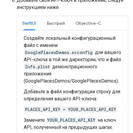
Добавьте свой API-ключ в приложение, следуя
инструкциям ниже.
SwiftUI
Быстрый
Objective-C
Создайте локальный конфигурационный
файл с именем
GooglePlacesDemos.xcconfig
для вашего
API-ключа в той же директории, что и файл
Info.plist
демонстрационного
приложения
(GooglePlacesDemos/GooglePlacesDemos).
Добавьте в файл конфигурации строку для
определения вашего API-ключа:
PLACES_API_KEY = YOUR_PLACES_API_KEY
Замените
YOUR_PLACES_API_KEY
на ключ
API, полученный на предыдущих шагах.