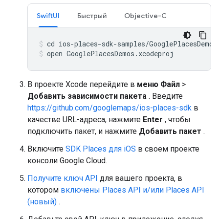
SwiftUI
Быстрый
Objective-C
open GooglePlacesDemos.xcodeproj
В проекте Xcode перейдите в
меню Файл
>
Добавить зависимости пакета
. Введите
https://github.com/googlemaps/ios-places-sdk
в
качестве URL-адреса, нажмите
Enter
, чтобы
подключить пакет, и нажмите
Добавить пакет
.
Включите
SDK Places для iOS
в своем проекте
консоли Google Cloud.
Получите ключ API
для вашего проекта, в
котором
включены Places API и/или Places API
(новый)
.