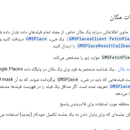
ت مکان
حاوی اطلاعاتی درباره یک مکان خاص، از جمله تمام فیلدهای داده نشان داده 
GMSPlacesClient fetchPla
یک شیء
GMSPlace
دریافت کنید 
GMSPlaceResultCallba
را ارسال کنید.
GMSFetchPla
موارد زیر را مشخص می‌کند:
ه مکان
، یک شناسه منحصر به فرد برای یک مکان در پایگاه داده Google Places و در Google Maps.
ست فیلدهایی که باید در شیء
GMSPlace
برگردانده شوند، که به آن
ld mask
GMSPlac
تعریف شده است. اگر حداقل یک فیلد را در فهرست فیلدها مشخص 
 می‌دهد.
منطقه مورد استفاده برای قالب‌بندی پاسخ.
کن جلسه‌ای که برای پایان دادن به یک جلسه تکمیل خودکار (جدید) استفاده می‌