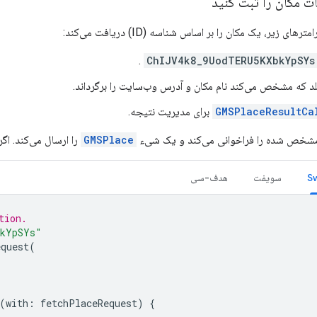
 مکان را ثبت کنید
های زیر، یک مکان را بر اساس شناسه (ID) دریافت می‌کند:
.
ChIJV4k8_9UodTERU5KXbkYpSYs
 که مشخص می‌کند نام مکان و آدرس وب‌سایت را برگرداند.
GMSPlaceResultCa
برای مدیریت نتیجه.
GMSPlace
را ارسال می‌کند. اگر مکان پیدا نش
سویفت
هدف-سی
tion.
bkYpSYs"
equest
(
]
(
with
:
fetchPlaceRequest
)
{