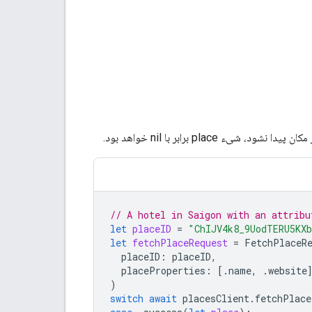
ود، شیء place برابر با nil خواهد بود.
// A hotel in Saigon with an attribu
let
placeID
=
"ChIJV4k8_9UodTERU5KX
let
fetchPlaceRequest
=
FetchPlaceR
placeID
:
placeID
,
placeProperties
:
[.
name
,
.
website
)
switch
await
placesClient
.
fetchPlace