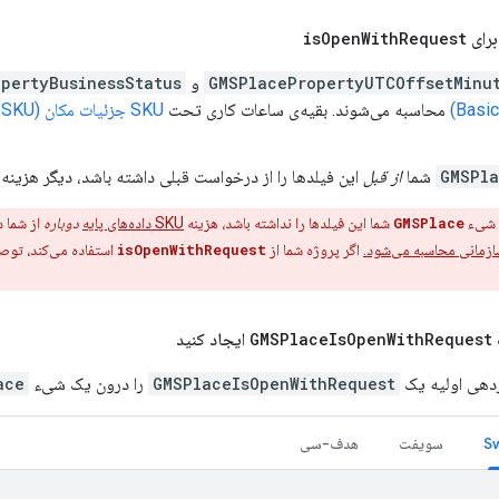
رای
Request
With
Open
is
GMSPlacePropertyUTCOffsetMinu
و
pertyBusinessStatus
محاسبه می‌شوند. بقیه‌ی ساعات کاری تحت
GMSPl
شما
از قبل
این فیلدها را از درخواست قبلی داشته باشد، دیگر هزینه‌
 شیء
GMSPlace
شما این فیلدها را نداشته باشد، هزینه
SKU داده‌های پایه
دوباره
از شما 
ازمانی محاسبه می‌شود.
اگر پروژه شما از
isOpenWithRequest
استفاده می‌کند، توصی
Request
With
Open
Is
GMSPlace
ایجاد کنید
ردهی اولیه یک
GMSPlaceIsOpenWithRequest
را درون یک شیء
ace
سویفت
هدف-سی