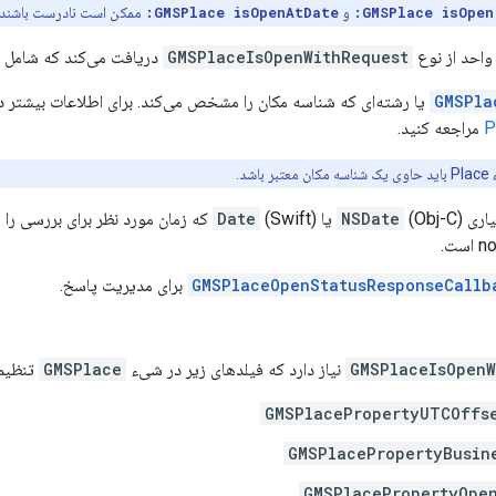
GMSPlace isOpen:
و
GMSPlace isOpenAtDate:
ممکن است نادرست باشند و برای استفاده با aces API
واحد از نوع
GMSPlaceIsOpenWithRequest
دریافت می‌کند که شامل م
GMSPla
یا رشته‌ای که شناسه مکان را مشخص می‌کند. برای اطلاعات بیشتر در مورد ایجاد شیء ce
مراجعه کنید.
بر باشد.
یاری
(Obj-C) یا
NSDate
Date
(Swift) که زمان مورد نظر برای برر
GMSPlaceOpenStatusResponseCallb
برای مدیریت پاسخ.
GMSPlaceIsOpenW
نیاز دارد که فیلدهای زیر در شیء
GMSPlace
تنظیم
GMSPlacePropertyUTCOffs
GMSPlacePropertyBusin
GMSPlacePropertyOpe