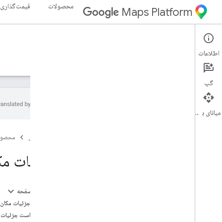
محصولات
قیمت‌گذاری
Maps Platform
Places SDK for iOS
iOS
اطلاعات
راهنما
مرجع
نمونه ها
منابع
میراث
گپ
میانای برنامه‌سازی کاربردی
مکان‌های SDK برای i
OS
صفحه اصلی
محصول
نمای کلی
Swift SDK را برای i
OS قرار می دهد
جزئیات مک
شناسه های مکان
نمادهای مکان
در این صفحه
راه اندازی
دریافت جزئیات مکان
Places SDK را برای i
OS تنظیم کنید
درخواست جزئیات م