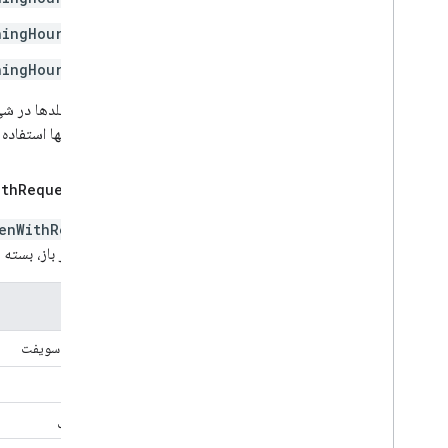
ningHours
ningHours
اگر این فیلدها در شیء Place ارائه نشده باشند، یا اگر یک شناسه مکان ارسا
دریافت آنها استفاده 
پاسخ
Request
ith
enWithRequest
کسب‌وکار باز، بست
زبان
مکان‌های سویفت
سویفت
هدف-سی