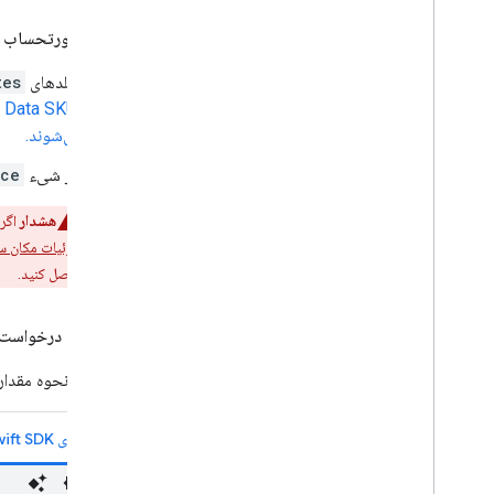
صدور صورتحساب ب
فیلدهای
tes
(Basic Data SKU)
می‌شوند.
اگر شیء
ace
هشدار
اگر
جزئیات مکان س
حاصل کنید.
مثال: یک درخواست
مثال زیر نحوه مقدا
مکان‌های Swift SDK