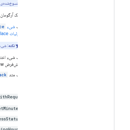
توجه:
توابع منسوخ‌شده‌ی
این متد یک آرگومان 
یک
شیء
ce
جزئیات Place
نکته:
شیء Place باید حاوی یک شناسه مکان معت
یک شیء اخت
پیش‌فرض now است.
یک متد
ack
>
متد
ithRequest
etMinutes
essStatus
ningHours