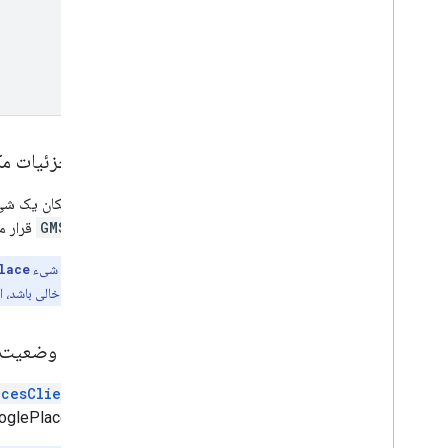
پاسخ جزئیات مک
جزئیات مکان یک ش
GMSPlace
قرار می
نکته:
فیلدهای شیء
lace
photos
در پاسخ خالی باشد، 
دریافت وضعیت ب
شیء
cesClient
GooglePlacesSwift) است که بر اساس زمان مشخص شده در فراخوانی، پاسخی را برمی‌گرداند که نشان می‌دهد آیا مکان در حال 