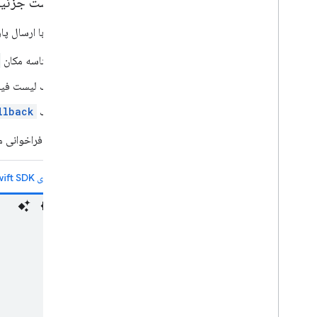
درخواست جزئیات
این مثال با ارسال پارامتر
شناسه مکان
یک لیست فیلد
یک
llback
API متد فراخوانی مشخص شده را فراخوانی می‌کند و یک شیء
مکان‌های Swift SDK