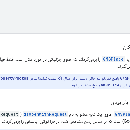
ان
یء
GMSPlace
را برمی‌گرداند که حاوی جزئیاتی در مورد مکان است. فقط ف
‌گیرند.
GMSP
پاسخ نمی‌توانند خالی باشند. برای مثال، اگر لیست فیلدها شامل
ropertyPhotos
از شیء
GMSPlace
پاسخ حذف می‌شود.
از بودن
GMSPla
حاوی یک تابع عضو به نام
isOpenWithRequest
(
nRequest
حاضر باز است یا خیر.