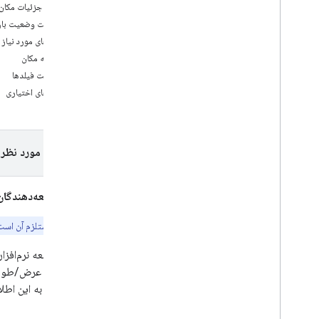
یک پروژه Xcode راه اندازی کنید
پاسخ جزئیات مکان
از App Check برای ایمن کردن کلید API خود
دریافت وضعیت باز
استفاده کنید
پارامترهای مورد نیاز
نسخه ها
شناسه مکان
فهرست فیلدها
Places API (جدید) در Places SDK برای i
پارامترهای اختیاری
OS
تکمیل خودکار مکان (جدید)
جزئیات مکان (جدید)
عکس‌های مکان (جدید)
پلتفرم مورد نظر 
جستجوی متن (جدید)
جستجوی نزدیک (جدید)
توسعه‌دهندگان م
کار با داده های مکان (جدید)
کیت UI مکان ها
این ویژگی مستلزم آن است که Places API (جدید)، نسل بعدی Places API، را فعال کنید. برای اط
از نشانه های جلسه استفاده کنید
جستجو در طول مسیر
مختصات عرض/طول جغرا
کتابخانه های متن باز
دسترسی به این اطلا
کتابخانه را ترکیب کنید
کنید.