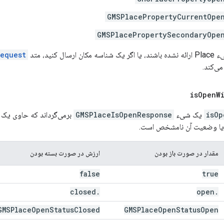
GMSPlacePropertyCurrentOpe
GMSPlacePropertySecondaryOpe
ل کنید، متد
equest:
می‌کند.
is
Open
W
isOp
یک شیء
GMSPlaceIsOpenResponse
برمی‌گرداند که حاوی یک م
ه یا وضعیت آن نامشخص است.
مقدار در صورت باز بودن
ارزش در صورت بسته بودن
false
true
closed
.
open
.
GMSPlace
Open
Status
Closed
GMSPlace
Open
Status
Open