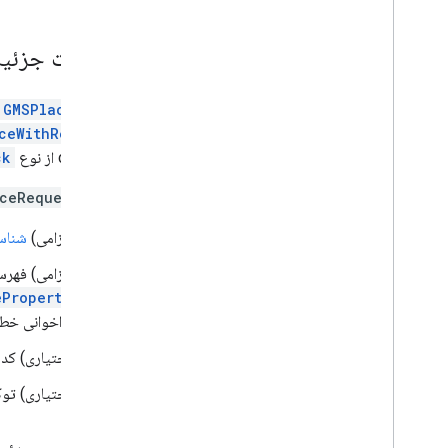
دریافت جزئیا
کلاس
GMSPlace
ceWithRequest:
callback از نوع
ck
شیء
ceRequest
(الزامی)
شناس
(الزامی) فهر
eProperty
فراخوانی خطا
(اختیاری) کد 
(اختیاری) تو