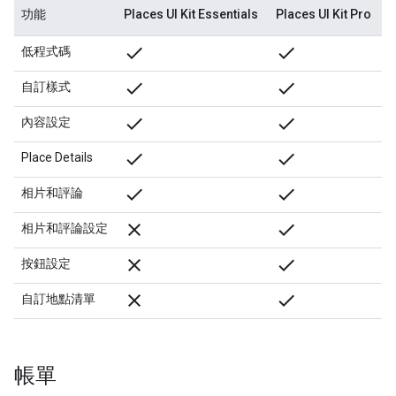
功能
Places UI Kit Essentials
Places UI Kit Pro
done
done
低程式碼
done
done
自訂樣式
done
done
內容設定
done
done
Place Details
check
check
相片和評論
close
check
相片和評論設定
close
check
按鈕設定
close
check
自訂地點清單
帳單