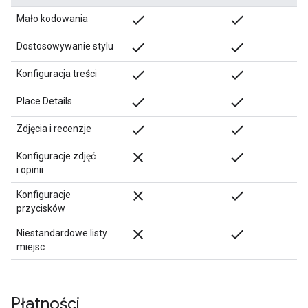
done
done
Mało kodowania
done
done
Dostosowywanie stylu
done
done
Konfiguracja treści
done
done
Place Details
check
check
Zdjęcia i recenzje
close
check
Konfiguracje zdjęć
i opinii
close
check
Konfiguracje
przycisków
close
check
Niestandardowe listy
miejsc
Płatności