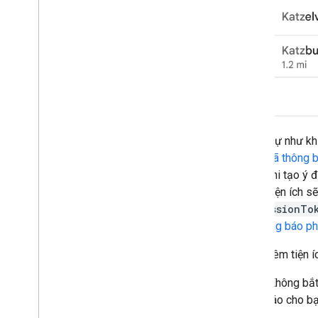
Tương tự như kh
dụng
mã thông b
phiên khi tạo ý 
phiên, tiện ích 
getSessionTo
mã thông báo ph
Cách thêm tiện 
(Không bắt
báo cho bạ