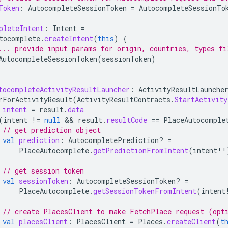
Token
:
AutocompleteSessionToken
=
AutocompleteSessionTo
pleteIntent
:
Intent
=
tocomplete
.
createIntent
(
this
)
{
... provide input params for origin, countries, types fi
AutocompleteSessionToken
(
sessionToken
)
tocompleteActivityResultLauncher
:
ActivityResultLaunche
rForActivityResult
(
ActivityResultContracts
.
StartActivity
intent
=
result
.
data
(
intent
!=
null
 && 
result
.
resultCode
==
PlaceAutocomple
// get prediction object
val
prediction
:
AutocompletePrediction? 
=
PlaceAutocomplete
.
getPredictionFromIntent
(
intent
!!
// get session token
val
sessionToken
:
AutocompleteSessionToken? 
=
PlaceAutocomplete
.
getSessionTokenFromIntent
(
intent
// create PlacesClient to make FetchPlace request (opt
val
placesClient
:
PlacesClient
=
Places
.
createClient
(
t