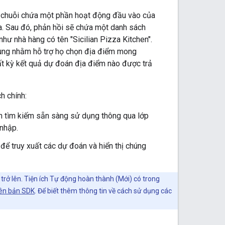
t chuỗi chứa một phần hoạt động đầu vào của
nia. Sau đó, phản hồi sẽ chứa một danh sách
hư nhà hàng có tên "Sicilian Pizza Kitchen".
dùng nhằm hỗ trợ họ chọn địa điểm mong
ất kỳ kết quả dự đoán địa điểm nào được trả
h chính:
nh tìm kiếm sẵn sàng sử dụng thông qua lớp
 nhập.
p để truy xuất các dự đoán và hiển thị chúng
rở lên. Tiện ích Tự động hoàn thành (Mới) có trong
ên bản SDK
. Để biết thêm thông tin về cách sử dụng các