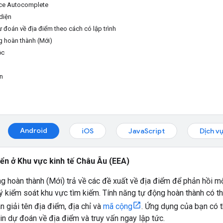
ace Autocomplete
diện
ự đoán về địa điểm theo cách có lập trình
ng hoàn thành (Mới)
ộc
n
Android
iOS
JavaScript
Dịch v
iển ở Khu vực kinh tế Châu Âu (EEA)
g hoàn thành (Mới) trả về các đề xuất về địa điểm để phản hồi 
 lý kiểm soát khu vực tìm kiếm. Tính năng tự động hoàn thành có t
n giải tên địa điểm, địa chỉ và
mã cộng
. Ứng dụng của bạn có t
in dự đoán về địa điểm và truy vấn ngay lập tức.