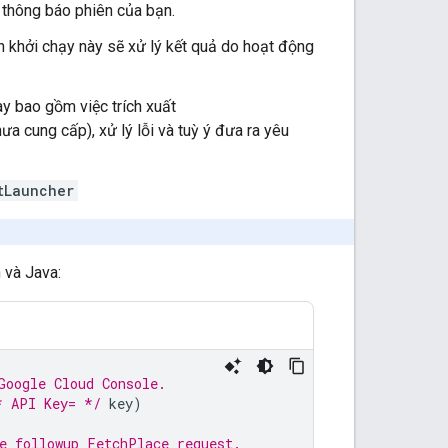
thông báo phiên của bạn.
nh khởi chạy này sẽ xử lý kết quả do hoạt động
ày bao gồm việc trích xuất
ưa cung cấp), xử lý lỗi và tuỳ ý đưa ra yêu
tLauncher
 và Java:
Google Cloud Console.
* API Key= */
key
)
e followup FetchPlace request.