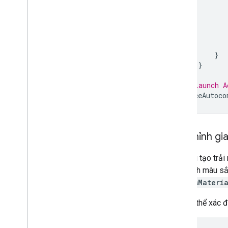
}
}
// Launch A
placeAutoco
Tuỳ chỉnh gi
Khi khởi tạo trả
tuỳ chỉnh màu sắ
PlacesMateri
Bạn có thể xác đ