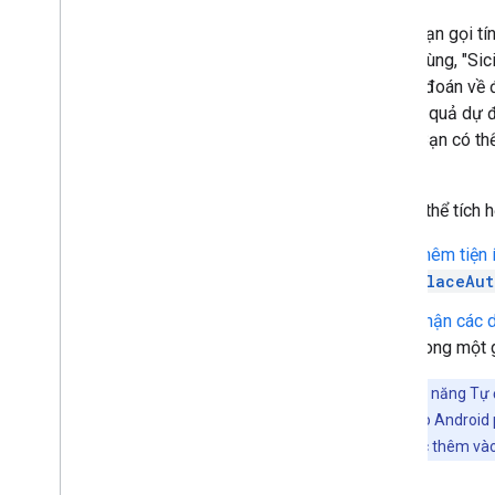
Tiện ích Kotlin KTX
Thư viện địa điểm Rx
Ví dụ: bạn gọi 
Trình bổ trợ Secrets Gradle
người dùng, "Sic
các dự đoán về đ
Các kết quả dự 
muốn. Bạn có th
về.
Bạn có thể tích 
Thêm tiện 
PlaceAut
Nhận các d
trong một 
Lưu ý:
Tính năng Tự đ
Places SDK cho Android ph
API Kotlin được thêm và