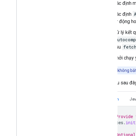
Xác định 
Xác định
tự động ho
Xử lý kết q
Autocomp
cầu
fetc
Khởi chạy 
Lưu ý:
Bạn không bắt
Các mẫu sau đây
Kotlin
Ja
// Provide 
Places
.
init
// Optional