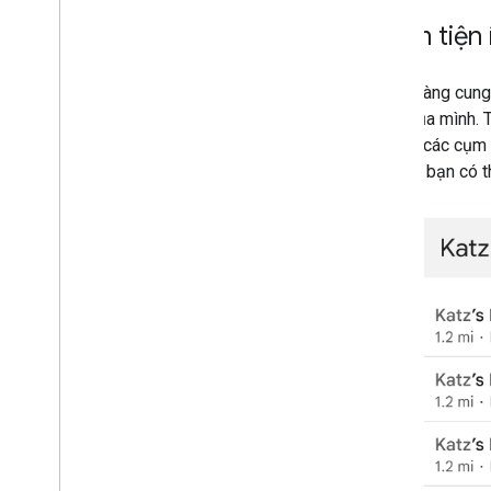
Thêm tiện
Để dễ dàng cung
dụng của mình. T
hiển thị các cụm
Sau đó, bạn có 