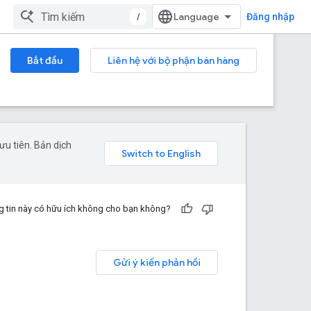
/
Đăng nhập
Bắt đầu
Liên hệ với bộ phận bán hàng
u tiên. Bản dịch
 tin này có hữu ích không cho bạn không?
Gửi ý kiến phản hồi