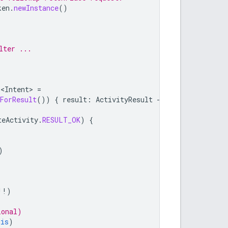
ken
.
newInstance
()
lter ...
r<Intent>
=
ForResult
())
{
result
:
ActivityResult
-
teActivity
.
RESULT_OK
)
{
)
!!
)
ional)
his
)