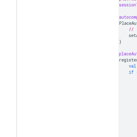
val
session
val
autocom
PlaceAu
// 
set
}
val
placeAu
registe
val
if