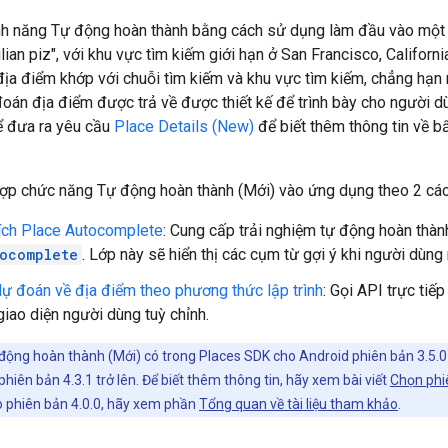
tính năng Tự động hoàn thành bằng cách sử dụng làm đầu vào mộ
ilian piz", với khu vực tìm kiếm giới hạn ở San Francisco, Califor
ịa điểm khớp với chuỗi tìm kiếm và khu vực tìm kiếm, chẳng hạn n
đoán địa điểm được trả về được thiết kế để trình bày cho người 
ể đưa ra yêu cầu
Place Details (New)
để biết thêm thông tin về b
hợp chức năng Tự động hoàn thành (Mới) vào ứng dụng theo 2 các
ích Place Autocomplete
: Cung cấp trải nghiệm tự động hoàn thà
ocomplete
. Lớp này sẽ hiển thị các cụm từ gợi ý khi người dùng
ự đoán về địa điểm theo phương thức lập trình
: Gọi API trực tiế
giao diện người dùng tuỳ chỉnh.
ộng hoàn thành (Mới) có trong Places SDK cho Android phiên bản 3.5.0 t
iên bản 4.3.1 trở lên. Để biết thêm thông tin, hãy xem bài viết
Chọn phi
o phiên bản 4.0.0, hãy xem phần
Tổng quan về tài liệu tham khảo
.