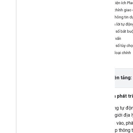
Sử dụng tính năng Kiểm tra ứng dụng
Thêm tiện ích Pl
để bảo mật khoá API
Tuỳ chỉnh giao 
Phiên bản
Nhận thông tin d
Câu trả lời tự độ
Hướng dẫn
Thông số bắt bu
Tự động hoàn thành biểu mẫu địa chỉ
Truy vấn
Thông số tùy chọ
SDK Địa điểm (Mới)
Các loại chính
Tự động hoàn thành (Mới)
Chi tiết địa điểm (Mới)
Tìm kiếm lân cận (Mới)
Ảnh địa điểm (Mới)
Chọn nền tảng:
Tìm kiếm văn bản (Mới)
Làm việc với dữ liệu địa điểm (Mới)
Nhà phát tr
Places UI Kit
Sử dụng mã thông báo phiên
Tính năng tự độn
Tìm dọc theo tuyến đường
và ranh giới địa
liệu đầu vào, phâ
Thư viện nguồn mở
cung cấp thông t