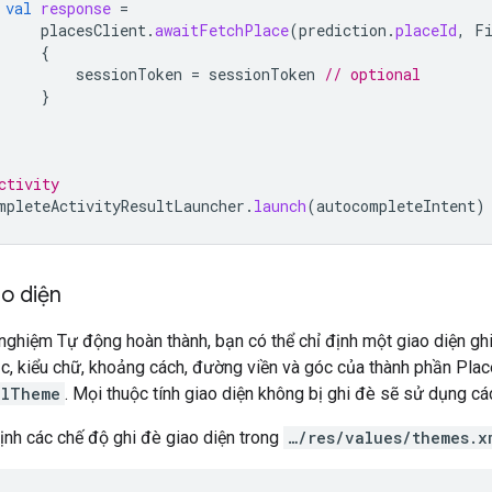
val
response
=
placesClient
.
awaitFetchPlace
(
prediction
.
placeId
,
F
{
sessionToken
=
sessionToken
// optional
}
ctivity
mpleteActivityResultLauncher
.
launch
(
autocompleteIntent
)
ao diện
i nghiệm Tự động hoàn thành, bạn có thể chỉ định một giao diện gh
c, kiểu chữ, khoảng cách, đường viền và góc của thành phần Plac
alTheme
. Mọi thuộc tính giao diện không bị ghi đè sẽ sử dụng cá
ịnh các chế độ ghi đè giao diện trong
…/res/values/themes.x