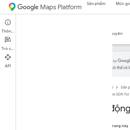
Sản phẩm
Mức gi
Maps Platform
Android
Places SDK for Android
Thông tin
Hướng dẫn
Tài liệu tham khảo
Mẫu
Tài nguyên
Trò chuyện
API
bằng AI có thể có l
SDK Địa điểm dành cho Android
Tổng quan
Trang chủ
Sản 
Mã địa điểm
Places SDK for
Biểu tượng địa điểm
Tự động
Thiết lập
Thiết lập Places SDK cho Android
Thiết lập dự án Android Studio
Trên trang này