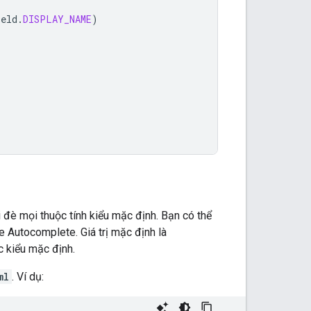
ield
.
DISPLAY_NAME
)
i đè mọi thuộc tính kiểu mặc định. Bạn có thể
e Autocomplete. Giá trị mặc định là
c kiểu mặc định.
ml
. Ví dụ: