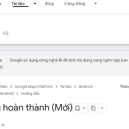
á
Tài liệu
Blog
Cộng đồng
Cũ
Google sử dụng công nghệ AI để dịch nội dung sang ngôn ngữ bạn ư
ỗi.
phẩm
Google Maps Platform
Tài liệu
Android
Thông
 Android
Hướng dẫn
 hoàn thành (Mới)