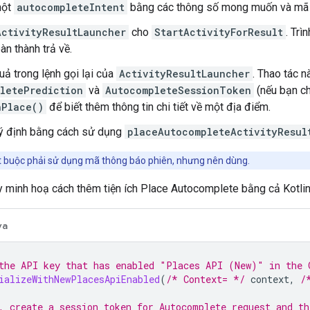
một
autocompleteIntent
bằng các thông số mong muốn và mã 
ActivityResultLauncher
cho
StartActivityForResult
. Trì
àn thành trả về.
uả trong lệnh gọi lại của
ActivityResultLauncher
. Thao tác n
letePrediction
và
AutocompleteSessionToken
(nếu bạn ch
hPlace()
để biết thêm thông tin chi tiết về một địa điểm.
ý định bằng cách sử dụng
placeAutocompleteActivityResul
 buộc phải sử dụng mã thông báo phiên, nhưng nên dùng.
 minh hoạ cách thêm tiện ích Place Autocomplete bằng cả Kotlin
va
the API key that has enabled "Places API (New)" in the 
ializeWithNewPlacesApiEnabled
(
/* Context= */
context
,
/
, create a session token for Autocomplete request and th