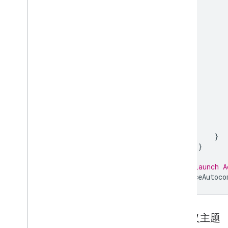
}
}
// Launch A
placeAutoco
自定义主题