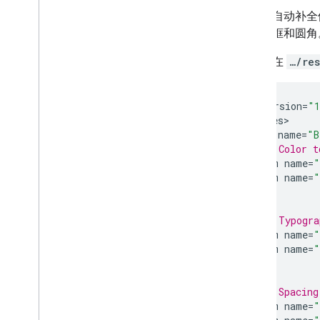
实例化自动补全
距、边框和圆角
您可以在
…/re
<
?
xml
version
=
"1
<
resources
<
style
name
=
"B
<
!
-- Color t
<
item
name
=
"
<
item
name
=
"
...
<
!
-- Typogra
<
item
name
=
"
<
item
name
=
"
...
<
!
-- Spacing
<
item
name
=
"