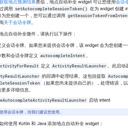
获取地点预测结果
类似，地点自动补全 widget 可让您使用
会话
过调用
setAutocompleteSessionToken()
在为 widget 创
et 将为您创建一个，您可以通过调用
getSessionTokenFromInten
阅
关于会话令牌
。
地点自动补全微件，请执行以下操作：
义会话令牌。如果您未提供会话令牌，该 widget 会为您创建
参数和会话令牌定义
autocompleteIntent
。
ctivityForResult
定义
ActivityResultLauncher
。此启动器
ityResultLauncher
的回调中处理结果。这包括提取
Autocomp
leteSessionToken
（如果您尚未提供自己的），处理错误，
的更多详细信息。
eAutocompleteActivityResultLauncher
启动 intent
使用会话令牌，但我们建议您使用。
用 Kotlin 和 Java 添加地点自动补全 widget：