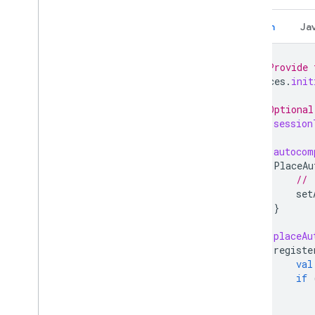
Kotlin
Ja
// Provide 
Places
.
init
// Optional
val
session
val
autocom
PlaceAu
// 
set
}
val
placeAu
registe
val
if