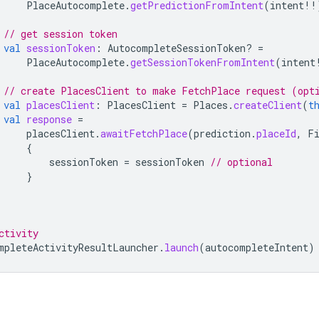
PlaceAutocomplete
.
getPredictionFromIntent
(
intent
!!
// get session token
val
sessionToken
:
AutocompleteSessionToken? 
=
PlaceAutocomplete
.
getSessionTokenFromIntent
(
intent
// create PlacesClient to make FetchPlace request (opt
val
placesClient
:
PlacesClient
=
Places
.
createClient
(
t
val
response
=
placesClient
.
awaitFetchPlace
(
prediction
.
placeId
,
F
{
sessionToken
=
sessionToken
// optional
}
ctivity
mpleteActivityResultLauncher
.
launch
(
autocompleteIntent
)