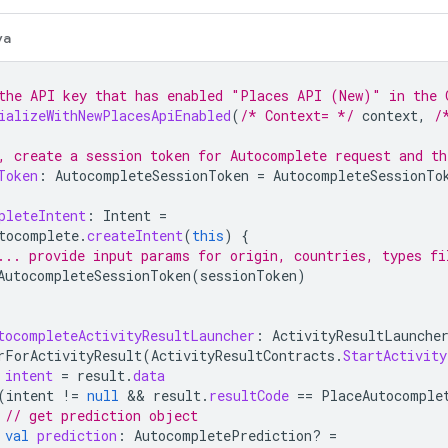
va
the API key that has enabled "Places API (New)" in the 
ializeWithNewPlacesApiEnabled
(
/* Context= */
context
,
/
, create a session token for Autocomplete request and th
Token
:
AutocompleteSessionToken
=
AutocompleteSessionTo
pleteIntent
:
Intent
=
tocomplete
.
createIntent
(
this
)
{
... provide input params for origin, countries, types fi
AutocompleteSessionToken
(
sessionToken
)
tocompleteActivityResultLauncher
:
ActivityResultLaunche
rForActivityResult
(
ActivityResultContracts
.
StartActivity
intent
=
result
.
data
(
intent
!=
null
 && 
result
.
resultCode
==
PlaceAutocomple
// get prediction object
val
prediction
:
AutocompletePrediction? 
=