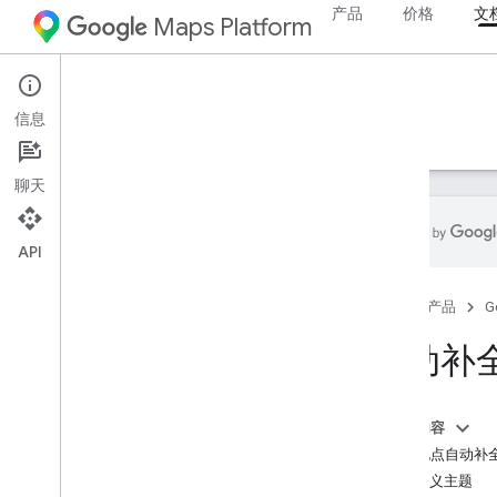
产品
价格
文
Maps Platform
Android
Places SDK for Android
信息
指南
参考文档
示例
资源
旧版
聊天
API
Places SDK for Android
首页
产品
G
概览
地点 ID
自动补
地点图标
设置
本页内容
设置 Places SDK for Android
添加地点自动补全 w
设置 Android Studio 项目
自定义主题