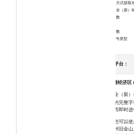
使用 App Check 保护您的 API 密钥
以编程方式获取
版本
自动补全（新）
必需参数
教程
查询
自动填写地址表单
可选参数
主账号类型
Places SDK（新）
自动补全（新）
地点详情（新）
请选择平台：
附近搜索（新）
地点照片（新）
文本搜索（新）
欧洲经济区 (
使用地点数据（新功能）
自动补全（新）
Places UI Kit
使用会话令牌
据输入的完整字
沿路线搜索
询，从而即时进
例如，您可以使用
开放源代码库
福尼亚州旧金山。然
KTX Kotlin 扩展