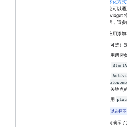
与
以程序化方式
结算。您可以通
牌，该 widg
会话令牌，请参
如需向应用添加
（可选）定
使用所需
为
StartA
在
Activ
Autocomp
有关地点
使用
plac
注意
：
您可以选择不
以下示例演示了如何使