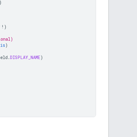
)
!!
)
ional)
his
)
ield
.
DISPLAY_NAME
)