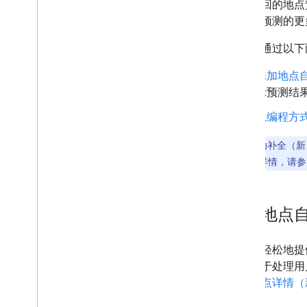
厅。返回的地点
Places Rx 库
的地点预测的更
Secrets Gradle 插件
您可以通过以下
添加地点自动
示预测结
以编程方
注意
：
自动补全（新）功能
本。如需了解详情，请参
添加地点自动
为了更轻松地提供
面，用于处理用
发出
地点详情（