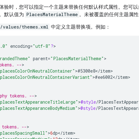
体验时，您可以指定一个主题来替换任何默认样式属性。您可以
。默认值为
PlacesMaterialTheme
。未被覆盖的任何主题属性
s/values/themes.xml
中定义主题替换项。例如：
.0"
encoding
=
"utf-8"
?
>

randedTheme"
parent
=
"PlacesMaterialTheme"
okens. --
placesColorOnNeutralContainer"
>
#5300e8
<
/
item
placesColorOnNeutralContainerVariant"
>
#ee6002
<
/
item
phy tokens. --
placesTextAppearanceTitleLarge"
>
@style
/
PlacesTextAppear
placesTextAppearanceBodyMedium"
>
@style
/
PlacesTextAppear
 tokens. --
placesSpacingSmall"
>
6
dp
<
/
item