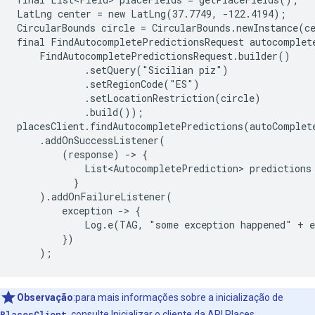
LatLng center = new LatLng(37.7749, -122.4194);

CircularBounds circle = CircularBounds.newInstance(ce
final FindAutocompletePredictionsRequest autocomplete
    FindAutocompletePredictionsRequest.builder()

            .setQuery("Sicilian piz")

            .setRegionCode("ES")

            .setLocationRestriction(circle)

            .build());

placesClient.findAutocompletePredictions(autoComplete
    .addOnSuccessListener(

        (response) -> {

            List<AutocompletePrediction> predictions
          }

    ).addOnFailureListener(

        exception -> {

            Log.e(TAG, "some exception happened" + e
        })

    );
Observação
:para mais informações sobre a inicialização de
PlacesClient
, consulte
Inicializar o cliente da API Places
.