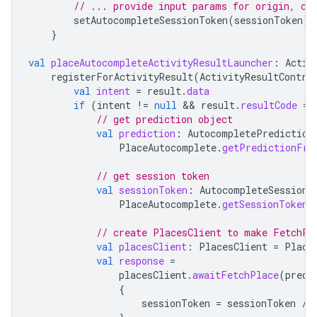
// ... provide input params for origin, co
setAutocompleteSessionToken
(
sessionToken
)
}
val
placeAutocompleteActivityResultLauncher
:
Activ
registerForActivityResult
(
ActivityResultContra
val
intent
=
result
.
data
if
(
intent
!=
null
 && 
result
.
resultCode
==
// get prediction object
val
prediction
:
AutocompletePrediction
PlaceAutocomplete
.
getPredictionFro
// get session token
val
sessionToken
:
AutocompleteSessionT
PlaceAutocomplete
.
getSessionTokenF
// create PlacesClient to make FetchPl
val
placesClient
:
PlacesClient
=
Place
val
response
=
placesClient
.
awaitFetchPlace
(
predi
{
sessionToken
=
sessionToken
//