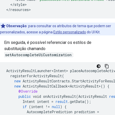
<
/
style
>

<
/
resources
>
Observação
:
para consultar os atributos de tema que podem ser
personalizados, acesse a página
Estilo personalizado
do UI Kit.
Em seguida, é possível referenciar os estilos de
substituição chamando
setAutocompleteUiCustomization
:
ActivityResultLauncher<Intent>
placeAutocompleteActi
registerForActivityResult
(
new
ActivityResultContracts
.
StartActivityForResu
new
ActivityResultCallback<ActivityResult>
()
{
@Override
public
void
onActivityResult
(
ActivityResult
re
Intent
intent
=
result
.
getData
();
if
(
intent
!=
null
)
{
AutocompletePrediction
prediction
=