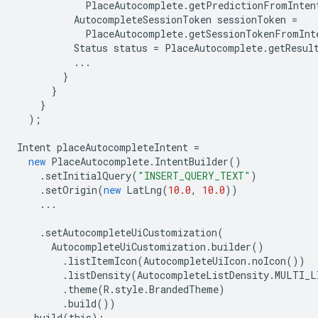
PlaceAutocomplete
.
getPredictionFromInten
AutocompleteSessionToken
sessionToken
=
PlaceAutocomplete
.
getSessionTokenFromInt
Status
status
=
PlaceAutocomplete
.
getResul
...
}
}
}
);
Intent
placeAutocompleteIntent
=
new
PlaceAutocomplete
.
IntentBuilder
()
.
setInitialQuery
(
"INSERT_QUERY_TEXT"
)
.
setOrigin
(
new
LatLng
(
10.0
,
10.0
))
...
.
setAutocompleteUiCustomization
(
AutocompleteUiCustomization
.
builder
()
.
listItemIcon
(
AutocompleteUiIcon
.
noIcon
())
.
listDensity
(
AutocompleteListDensity
.
MULTI_L
.
theme
(
R
.
style
.
BrandedTheme
)
.
build
())
.
build
(
this
);