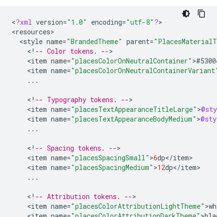
<
?
xml
version
=
"1.0"
encoding
=
"utf-8"
?
>

<
resources
<
style
name
=
"BrandedTheme"
parent
=
"PlacesMaterial
<
!
-- Color tokens. --
<
item
name
=
"placesColorOnNeutralContainer"
>
#5300
<
item
name
=
"placesColorOnNeutralContainerVariant
...
<
!
-- Typography tokens. --
<
item
name
=
"placesTextAppearanceTitleLarge"
>
@sty
<
item
name
=
"placesTextAppearanceBodyMedium"
>
@sty
...
<
!
-- Spacing tokens. --
<
item
name
=
"placesSpacingSmall"
>
6
dp
<
/
item
<
item
name
=
"placesSpacingMedium"
>
12
dp
<
/
item
...
<
!
-- Attribution tokens. --
<
item
name
=
"placesColorAttributionLightTheme"
>
wh
<
item
name
=
"placesColorAttributionDarkTheme"
>
bla