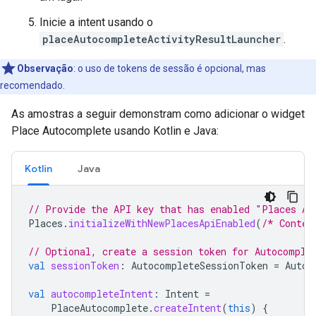
Inicie a intent usando o
placeAutocompleteActivityResultLauncher
.
Observação
:
o uso de tokens de sessão é opcional, mas
recomendado.
As amostras a seguir demonstram como adicionar o widget
Place Autocomplete usando Kotlin e Java:
Kotlin
Java
// Provide the API key that has enabled "Places AP
Places
.
initializeWithNewPlacesApiEnabled
(
/* Contex
// Optional, create a session token for Autocomple
val
sessionToken
:
AutocompleteSessionToken
=
Autoc
val
autocompleteIntent
:
Intent
=
PlaceAutocomplete
.
createIntent
(
this
)
{