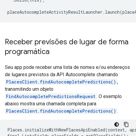
placeAutocompleteActivityResultLauncher
.
launch
(
place
Receber previsões de lugar de forma
programática
Seu app pode receber uma lista de nomes e/ou endereços
de lugares previstos da API Autocomplete chamando
PlacesClient.findAutocompletePredictions()
,
transmitindo um objeto
FindAutocompletePredictionsRequest
. O exemplo
abaixo mostra uma chamada completa para
PlacesClient.findAutocompletePredictions()
.
Places.initializeWithNewPlacesApiEnabled(context, api
final List<Field> placeFields = getPlaceFields();
