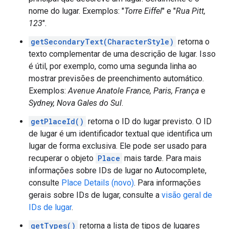
nome do lugar. Exemplos: "
Torre Eiffel
" e "
Rua Pitt,
123
".
getSecondaryText(CharacterStyle)
retorna o
texto complementar de uma descrição de lugar. Isso
é útil, por exemplo, como uma segunda linha ao
mostrar previsões de preenchimento automático.
Exemplos:
Avenue Anatole France, Paris, França
e
Sydney, Nova Gales do Sul
.
getPlaceId()
retorna o ID do lugar previsto. O ID
de lugar é um identificador textual que identifica um
lugar de forma exclusiva. Ele pode ser usado para
recuperar o objeto
Place
mais tarde. Para mais
informações sobre IDs de lugar no Autocomplete,
consulte
Place Details (novo)
. Para informações
gerais sobre IDs de lugar, consulte a
visão geral de
IDs de lugar
.
getTypes()
retorna a lista de tipos de lugares