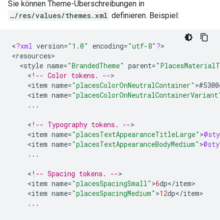
Sie können Theme-Überschreibungen in
…/res/values/themes.xml
definieren. Beispiel:
<
?
xml
version
=
"1.0"
encoding
=
"utf-8"
?
>

<
resources
<
style
name
=
"BrandedTheme"
parent
=
"PlacesMaterial
<
!
-- Color tokens. --
<
item
name
=
"placesColorOnNeutralContainer"
>
#5300
<
item
name
=
"placesColorOnNeutralContainerVariant
...
<
!
-- Typography tokens. --
<
item
name
=
"placesTextAppearanceTitleLarge"
>
@sty
<
item
name
=
"placesTextAppearanceBodyMedium"
>
@sty
...
<
!
-- Spacing tokens. --
<
item
name
=
"placesSpacingSmall"
>
6
dp
<
/
item
<
item
name
=
"placesSpacingMedium"
>
12
dp
<
/
item
...