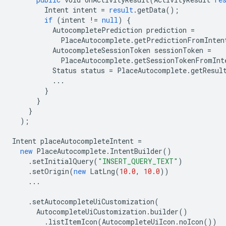
Intent
intent
=
result
.
getData
();
if
(
intent
!=
null
)
{
AutocompletePrediction
prediction
=
PlaceAutocomplete
.
getPredictionFromInten
AutocompleteSessionToken
sessionToken
=
PlaceAutocomplete
.
getSessionTokenFromInt
Status
status
=
PlaceAutocomplete
.
getResul
...
}
}
}
);
Intent
placeAutocompleteIntent
=
new
PlaceAutocomplete
.
IntentBuilder
()
.
setInitialQuery
(
"INSERT_QUERY_TEXT"
)
.
setOrigin
(
new
LatLng
(
10.0
,
10.0
))
...
.
setAutocompleteUiCustomization
(
AutocompleteUiCustomization
.
builder
()
.
listItemIcon
(
AutocompleteUiIcon
.
noIcon
())