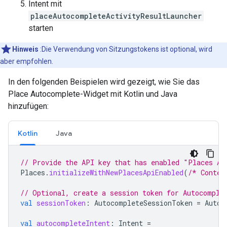
Intent mit
placeAutocompleteActivityResultLauncher
starten
Hinweis
:Die Verwendung von Sitzungstokens ist optional, wird
aber empfohlen.
In den folgenden Beispielen wird gezeigt, wie Sie das
Place Autocomplete-Widget mit Kotlin und Java
hinzufügen:
Kotlin
Java
// Provide the API key that has enabled "Places AP
Places
.
initializeWithNewPlacesApiEnabled
(
/* Contex
// Optional, create a session token for Autocomple
val
sessionToken
:
AutocompleteSessionToken
=
Autoc
val
autocompleteIntent
:
Intent
=