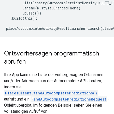
.
listDensity
(
AutocompleteListDensity
.
MULTI_L
.
theme
(
R
.
style
.
BrandedTheme
)
.
build
())
.
build
(
this
);
placeAutocompleteActivityResultLauncher
.
launch
(
place
Ortsvorhersagen programmatisch
abrufen
Ihre App kann eine Liste der vorhergesagten Ortsnamen
und/oder Adressen aus der Autocomplete API abrufen,
indem sie
PlacesClient.findAutocompletePredictions()
aufruft und ein
FindAutocompletePredictionsRequest
-
Objekt übergibt. Im folgenden Beispiel sehen Sie einen
vollständigen Aufruf von