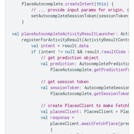
PlaceAutocomplete
.
createIntent
(
this
)
{
// ... provide input params for origin, co
setAutocompleteSessionToken
(
sessionToken
)
}
val
placeAutocompleteActivityResultLauncher
:
Activ
registerForActivityResult
(
ActivityResultContra
val
intent
=
result
.
data
if
(
intent
!=
null
 && 
result
.
resultCode
==
// get prediction object
val
prediction
:
AutocompletePrediction
PlaceAutocomplete
.
getPredictionFro
// get session token
val
sessionToken
:
AutocompleteSessionT
PlaceAutocomplete
.
getSessionTokenF
// create PlacesClient to make FetchPl
val
placesClient
:
PlacesClient
=
Place
val
response
=
placesClient
.
awaitFetchPlace
(
predi
{