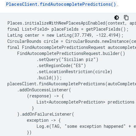
PlacesClient.findAutocompletePredictions()
.
Places.initializeWithNewPlacesApiEnabled(context, api
final List<Field> placeFields = getPlaceFields();

LatLng center = new LatLng(37.7749, -122.4194);

CircularBounds circle = CircularBounds.newInstance(ce
final FindAutocompletePredictionsRequest autocomplete
    FindAutocompletePredictionsRequest.builder()

            .setQuery("Sicilian piz")

            .setRegionCode("ES")

            .setLocationRestriction(circle)

            .build());

placesClient.findAutocompletePredictions(autoComplete
    .addOnSuccessListener(

        (response) -> {

            List<AutocompletePrediction> predictions
          }

    ).addOnFailureListener(

        exception -> {

            Log.e(TAG, "some exception happened" + e
        })
