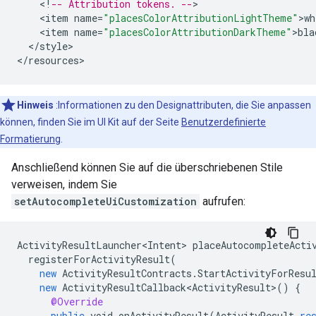
<
!
-- Attribution tokens. --
<
item
name
=
"placesColorAttributionLightTheme"
>
wh
<
item
name
=
"placesColorAttributionDarkTheme"
>
bla
<
/
style
>

<
/
resources
>
Hinweis
:Informationen zu den Designattributen, die Sie anpassen
können, finden Sie im UI Kit auf der Seite
Benutzerdefinierte
Formatierung
.
Anschließend können Sie auf die überschriebenen Stile
verweisen, indem Sie
setAutocompleteUiCustomization
aufrufen:
ActivityResultLauncher<Intent>
placeAutocompleteActi
registerForActivityResult
(
new
ActivityResultContracts
.
StartActivityForResu
new
ActivityResultCallback<ActivityResult>
()
{
@Override
public
void
onActivityResult
(
ActivityResult
re