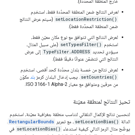
خارج المنطقة المحدّدة).
لعرض
النتائج ضمن المنطقة المحدّدة فقط، استخدِم
setLocationRestriction()
(سيتم عرض النتائج
ضمن المنطقة المحدّدة فقط).
لعرض النتائج التي تتوافق مع نوع مكان معيّن فقط،
استخدِم
setTypesFilter()
(على سبيل المثال،
سيؤدي تحديد
TypeFilter.ADDRESS
إلى عرض
النتائج التي تتضمّن عنوانًا دقيقًا فقط).
لعرض نتائج من خمسة بلدان محدّدة كحد أقصى، استخدِم
setCountries()
. يجب إدخال البلدان كرمز
بلد
مكوّن
من حرفَين ومتوافق مع معيار ISO 3166-1 Alpha-2.
تحيز النتائج لمنطقة معيّنة
لتحسين نتائج الإكمال التلقائي لتناسب منطقة جغرافية معيّنة، استخدِم
الدالة
setLocationBias()
، مع تمرير
RectangularBounds
.
يوضّح مثال الرمز التالي كيفية استدعاء
setLocationBias()
في