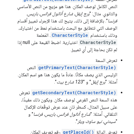
النص الكامل لوصف المكان. هذا هو مزيج من النص الأساسي
والثانوي. مثال: "
برج إيفل، شارع أناتول فرانس، باريس،
فرنسا
". بالإضافة إلى ذلك، يتيح لك هذا الإجراء تمييز أقسام
الوصف التي تتطابق مع البحث باستخدام نمط من اختيارك،
وذلك باستخدام
CharacterStyle
. المَعلمة
CharacterStyle
اختيارية. اضبط القيمة على null إذا
لم تكن بحاجة إلى أي تمييز.
تعرض السمة
getPrimaryText(CharacterStyle)
النص
الرئيسي الذي يصف مكانًا. عادةً ما يكون هذا هو اسم المكان.
أمثلة: "
برج إيفل
" و "
123 شارع بيت
".
getSecondaryText(CharacterStyle)
تعرض
هذه السمة النص الفرعي لوصف مكان. ويكون ذلك مفيدًا،
على سبيل المثال، كسطر ثانٍ عند عرض توقّعات الإكمال
التلقائي. أمثلة: "
شارع أناتول فرانس، باريس، فرنسا
" و
"
سيدني، نيو ساوث ويلز
".
تعرض الدالة
getPlaceId()
رقم تعريف المكان