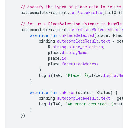
// Specify the types of place data to return.
autocompleteFragment
.
setPlaceFields
(
listOf
(
Pl
// Set up a PlaceSelectionListener to handle t
autocompleteFragment
.
setOnPlaceSelectedListene
override
fun
onPlaceSelected
(
place
:
Place
)
binding
.
autocompleteResult
.
text
=
getS
R
.
string
.
place_selection
,
place
.
displayName
,
place
.
id
,
place
.
formattedAddress
)
Log
.
i
(
TAG
,
"Place: 
${
place
.
displayName
}
override
fun
onError
(
status
:
Status
)
{
binding
.
autocompleteResult
.
text
=
getS
Log
.
i
(
TAG
,
"An error occurred: 
$
status
}
})