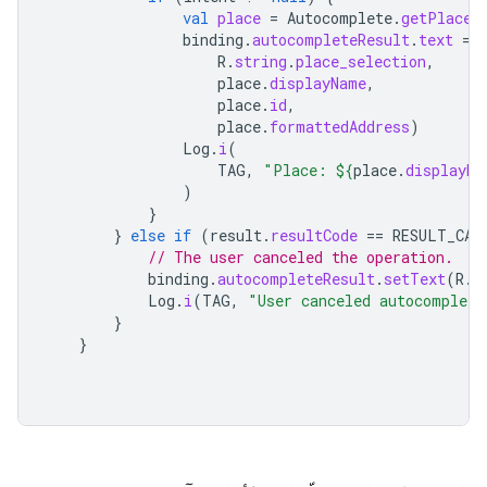
val
place
=
Autocomplete
.
getPlaceF
binding
.
autocompleteResult
.
text
=
R
.
string
.
place_selection
,
place
.
displayName
,
place
.
id
,
place
.
formattedAddress
)
Log
.
i
(
TAG
,
"Place: 
${
place
.
displayNa
)
}
}
else
if
(
result
.
resultCode
==
RESULT_CAN
// The user canceled the operation.
binding
.
autocompleteResult
.
setText
(
R
.
s
Log
.
i
(
TAG
,
"User canceled autocomplete
}
}