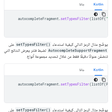
Kotlin
جافا
autocompleteFragment
.
setTypesFilter
(
listOf
(
"l
يوضّح مثال الرمز التالي كيفية استدعاء
setTypesFilter()
على
AutocompleteSupportFragment
لضبط فلتر يعرض النتائج التي
تتضمّن عنوانًا دقيقًا فقط من خلال تحديد مجموعة أنواع.
Kotlin
جافا
autocompleteFragment
.
setTypesFilter
(
listOf
(
Pl
يوضّح مثال الرمز التالي كيفية استدعاء
setTypesFilter()
على