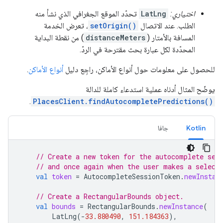
اختياري:
LatLng
تحدّد الموقع الجغرافي الذي نشأ منه
الطلب. عند الاتصال
setOrigin()
، تعرض الخدمة
المسافة بالأمتار (
distanceMeters
) من نقطة البداية
المحدّدة لكل عبارة بحث مقترحة في الردّ.
للحصول على معلومات حول أنواع الأماكن، راجِع دليل
أنواع الأماكن
.
يوضّح المثال أدناه عملية استدعاء كاملة للدالة
.
PlacesClient.findAutocompletePredictions()
Kotlin
جافا
// Create a new token for the autocomplete ses
// and once again when the user makes a select
val
token
=
AutocompleteSessionToken
.
newInstan
// Create a RectangularBounds object.
val
bounds
=
RectangularBounds
.
newInstance
(
LatLng
(
-
33.880490
,
151.184363
),