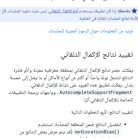
ملاحظة:
إذا كان تطبيقك يستخدم
أداة الإكمال التلقائي
، ليس عليك تنفيذ الجلسات، لأنّ
الأداة تعالج الجلسات تلقائيًا في الخلفية.
مزيد من المعلومات حول الرموز المميزة للجلسات
تقييد نتائج الإكمال التلقائي
يمكنك حصر نتائج الإكمال التلقائي بمنطقة جغرافية معيّنة و/أو فلترة
النتائج لتشمل نوعًا واحدًا أو أكثر من أنواع الأماكن أو ما يصل إلى خمسة
بلدان. يمكنك تطبيق هذه القيود على نشاط الإكمال التلقائي،
AutocompleteSupportFragment
، وواجهات برمجة التطبيقات
الخاصة بالإكمال التلقائي آليًا.
لتقييد النتائج، اتّبِع الخطوات التالية:
لتفضيل
النتائج ضمن المنطقة المحدّدة، استخدِم
setLocationBias()
(قد يتم عرض بعض النتائج من