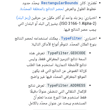
مُقترَح:
كائن
RectangularBounds
يحدّد حدود
خطوط الطول والعرض
لحصر النتائج بالمنطقة المحدّدة
.
اختياري:
رمز بلد واحد أو أكثر مكوّن من حرفَين
(رمز البلد)
(ISO 3166-1 Alpha-2)، يشير إلى البلد أو البلدان التي
يجب حصر النتائج فيها.
اختياري:
TypeFilter
، يمكنك استخدامه لحصر النتائج
بنوع المكان المحدّد. تتوفّر أنواع الأماكن التالية:
TypeFilter.GEOCODE
: تعرض هذه
السمة نتائج الترميز الجغرافي فقط، وليس
نتائج الأنشطة التجارية. استخدِم هذا الطلب
لإزالة الغموض عن النتائج التي قد يكون
الموقع الجغرافي المحدّد فيها غير واضح.
TypeFilter.ADDRESS
: لعرض نتائج
الإكمال التلقائي التي تتضمّن عنوانًا دقيقًا
فقط استخدِم هذا النوع عندما تعلم أنّ
المستخدم يبحث عن عنوان محدّد بالكامل.