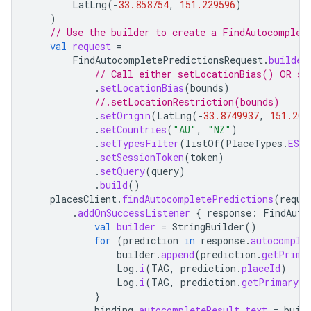
LatLng
(
-
33.858754
,
151.229596
)
)
// Use the builder to create a FindAutocomplet
val
request
=
FindAutocompletePredictionsRequest
.
builder
// Call either setLocationBias() OR se
.
setLocationBias
(
bounds
)
//.setLocationRestriction(bounds)
.
setOrigin
(
LatLng
(
-
33.8749937
,
151.204
.
setCountries
(
"AU"
,
"NZ"
)
.
setTypesFilter
(
listOf
(
PlaceTypes
.
ESTA
.
setSessionToken
(
token
)
.
setQuery
(
query
)
.
build
()
placesClient
.
findAutocompletePredictions
(
reque
.
addOnSuccessListener
{
response
:
FindAuto
val
builder
=
StringBuilder
()
for
(
prediction
in
response
.
autocomple
builder
.
append
(
prediction
.
getPrima
Log
.
i
(
TAG
,
prediction
.
placeId
)
Log
.
i
(
TAG
,
prediction
.
getPrimaryTe
}
binding
.
autocompleteResult
.
text
=
buil