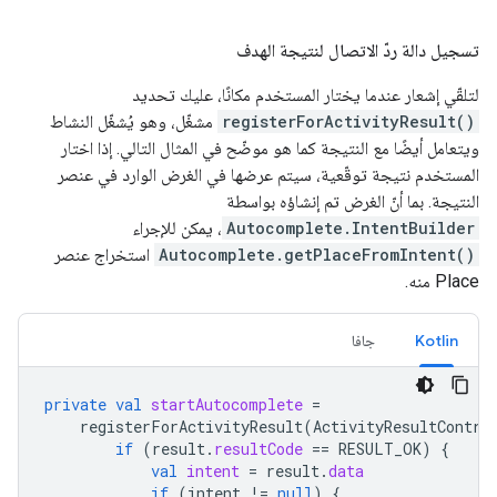
تسجيل دالة ردّ الاتصال لنتيجة الهدف
لتلقّي إشعار عندما يختار المستخدم مكانًا، عليك تحديد
registerForActivityResult()
مشغّل، وهو يُشغّل النشاط
ويتعامل أيضًا مع النتيجة كما هو موضّح في المثال التالي. إذا اختار
المستخدم نتيجة توقّعية، سيتم عرضها في الغرض الوارد في عنصر
النتيجة. بما أنّ الغرض تم إنشاؤه بواسطة
Autocomplete.IntentBuilder
، يمكن للإجراء
Autocomplete.getPlaceFromIntent()
استخراج عنصر
Place منه.
Kotlin
جافا
private
val
startAutocomplete
=
registerForActivityResult
(
ActivityResultContra
if
(
result
.
resultCode
==
RESULT_OK
)
{
val
intent
=
result
.
data
if
(
intent
!=
null
)
{