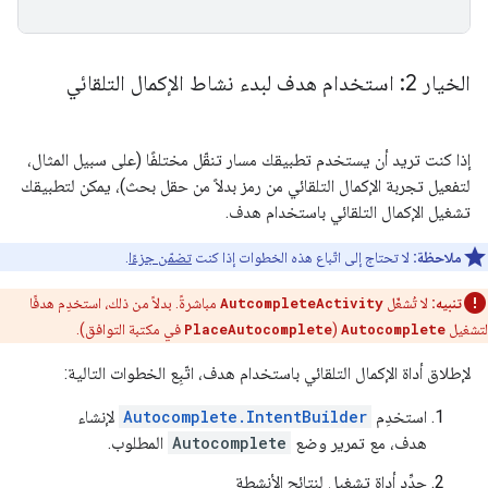
الخيار 2: استخدام هدف لبدء نشاط الإكمال التلقائي
إذا كنت تريد أن يستخدم تطبيقك مسار تنقّل مختلفًا (على سبيل المثال،
لتفعيل تجربة الإكمال التلقائي من رمز بدلاً من حقل بحث)، يمكن لتطبيقك
تشغيل الإكمال التلقائي باستخدام هدف.
ملاحظة:
لا تحتاج إلى اتّباع هذه الخطوات إذا كنت
تضمّن جزءًا
.
تنبيه:
لا تُشغّل
AutcompleteActivity
مباشرةً. بدلاً من ذلك، استخدِم هدفًا
لتشغيل
Autocomplete
(
PlaceAutocomplete
في مكتبة التوافق).
لإطلاق أداة الإكمال التلقائي باستخدام هدف، اتّبِع الخطوات التالية:
استخدِم
Autocomplete.IntentBuilder
لإنشاء
هدف، مع تمرير وضع
Autocomplete
المطلوب.
حدِّد أداة تشغيل لنتائج الأنشطة