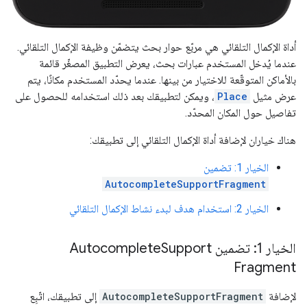
أداة الإكمال التلقائي هي مربّع حوار بحث يتضمّن وظيفة الإكمال التلقائي.
عندما يُدخل المستخدم عبارات بحث، يعرض التطبيق المصغّر قائمة
بالأماكن المتوقّعة للاختيار من بينها. عندما يحدّد المستخدم مكانًا، يتم
عرض مثيل
Place
، ويمكن لتطبيقك بعد ذلك استخدامه للحصول على
تفاصيل حول المكان المحدّد.
هناك خياران لإضافة أداة الإكمال التلقائي إلى تطبيقك:
الخيار 1: تضمين
AutocompleteSupportFragment
الخيار 2: استخدام هدف لبدء نشاط الإكمال التلقائي
الخيار 1: تضمين Autocomplete
Support
Fragment
لإضافة
AutocompleteSupportFragment
إلى تطبيقك، اتّبِع