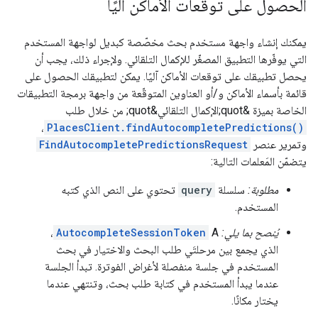
الحصول على توقّعات الأماكن آليًا
يمكنك إنشاء واجهة مستخدم بحث مخصّصة كبديل لواجهة المستخدم
التي يوفّرها التطبيق المصغّر للإكمال التلقائي. ولإجراء ذلك، يجب أن
يحصل تطبيقك على توقعات الأماكن آليًا. يمكن لتطبيقك الحصول على
قائمة بأسماء الأماكن و/أو العناوين المتوقّعة من واجهة برمجة التطبيقات
الخاصة بميزة &quot;الإكمال التلقائي&quot; من خلال طلب
،
PlacesClient.findAutocompletePredictions()
وتمرير عنصر
FindAutocompletePredictionsRequest
يتضمّن المَعلمات التالية:
مطلوبة:
سلسلة
query
تحتوي على النص الذي كتبه
المستخدم.
يُنصح بما يلي:
A
AutocompleteSessionToken
،
الذي يجمع بين مرحلتَي طلب البحث والاختيار في بحث
المستخدم في جلسة منفصلة لأغراض الفوترة. تبدأ الجلسة
عندما يبدأ المستخدم في كتابة طلب بحث، وتنتهي عندما
يختار مكانًا.