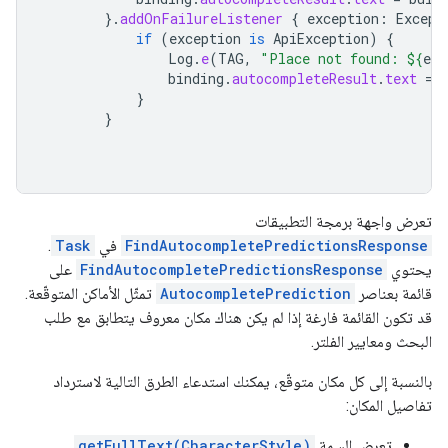
}.
addOnFailureListener
{
exception
:
Except
if
(
exception
is
ApiException
)
{
Log
.
e
(
TAG
,
"Place not found: 
${
exc
binding
.
autocompleteResult
.
text
=
}
}
تعرض واجهة برمجة التطبيقات
FindAutocompletePredictionsResponse
في
Task
.
يحتوي
FindAutocompletePredictionsResponse
على
قائمة بعناصر
AutocompletePrediction
تمثّل الأماكن المتوقّعة.
قد تكون القائمة فارغة إذا لم يكن هناك مكان معروف يتطابق مع طلب
البحث ومعايير الفلتر.
بالنسبة إلى كل مكان متوقّع، يمكنك استدعاء الطرق التالية لاسترداد
تفاصيل المكان:
تعرض السمة
getFullText(CharacterStyle)