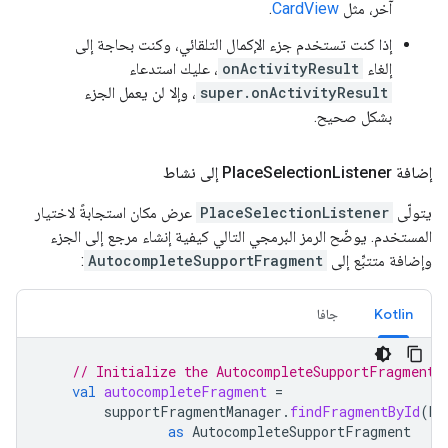
آخر، مثل
CardView
.
إذا كنت تستخدم جزء الإكمال التلقائي، وكنت بحاجة إلى
إلغاء
onActivityResult
، عليك استدعاء
super.onActivityResult
، وإلا لن يعمل الجزء
بشكل صحيح.
إضافة Place
Listener إلى نشاط
Selection
يتولّى
PlaceSelectionListener
عرض مكان استجابةً لاختيار
المستخدم. يوضّح الرمز البرمجي التالي كيفية إنشاء مرجع إلى الجزء
وإضافة متتبِّع إلى
AutocompleteSupportFragment
:
Kotlin
جافا
// Initialize the AutocompleteSupportFragment.
val
autocompleteFragment
=
supportFragmentManager
.
findFragmentById
(
R
.
as
AutocompleteSupportFragment