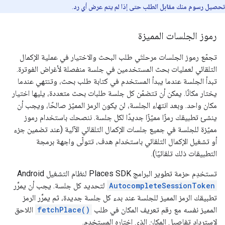
تحصيل رسوم منك مقابل الطلب حتى إذا لم يتم عرض أي رد
.
رموز الجلسات المميزة
تجمّع رموز الجلسات مرحلتَي طلب البحث والاختيار في عملية الإكمال
التلقائي لعمليات بحث المستخدمين في جلسة منفصلة لأغراض الفوترة.
تبدأ الجلسة عندما يبدأ المستخدم في كتابة طلب بحث، وتنتهي عندما
يختار مكانًا. يمكن أن تتضمّن كل جلسة طلبات بحث متعددة، يليها اختيار
مكان واحد. وبعد انتهاء الجلسة، لن يكون الرمز المميّز صالحًا، ويجب أن
ينشئ تطبيقك رمزًا مميّزًا جديدًا لكل جلسة. ننصحك باستخدام رموز
مميّزة للجلسة في جميع جلسات الإكمال التلقائي الآلية (عند تضمين جزء
أو تشغيل الإكمال التلقائي باستخدام هدف، تتولّى واجهة برمجة
التطبيقات ذلك تلقائيًا).
تستخدِم حزمة تطوير البرامج Places SDK لنظام التشغيل Android
AutocompleteSessionToken
لتحديد كل جلسة. يجب أن يمرِّر
تطبيقك الرمز المميز للجلسة عند بدء كل جلسة جديدة، ثم يمرِّر الرمز
المميز نفسه مع رقم تعريف المكان في طلب
fetchPlace()
اللاحق
لاسترداد تفاصيل المكان الذي اختاره المستخدم.