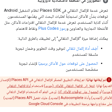
المطوّرون في المنطقة الاقتصادية الأوروبية
تعرض خدمة الإكمال التلقائي في Places SDK لنظام التشغيل Android
توقعات بشأن الأماكن استجابةً لطلبات البحث التي يقدّمها المستخدمون.
أثناء كتابة المستخدم، تعرض خدمة الإكمال التلقائي اقتراحات لأماكن، مثل
الأنشطة التجارية والعناوين و
رموز Plus Codes
ونقاط الاهتمام.
يمكنك إضافة ميزة "الإكمال التلقائي" إلى تطبيقك بالطرق التالية:
أضِف أداة إكمال تلقائي
لتوفير وقت التطوير وضمان تجربة
متّسقة للمستخدم.
الحصول على توقعات حول الأماكن برمجيًا
لإنشاء تجربة
مخصّصة للمستخدمين
تم إيقافها نهائيًا:
تم إيقاف التطبيق المصغّر للإكمال التلقائي في Places API (الإصدار
القديم) نهائيًا.
انتقِل إلى الإكمال التلقائي للأماكن (جديد)
لاستخدام
أداة الإكمال التلقائي
(جديد)
أو
الحصول على توقّعات الأماكن آليًا
. يُرجى العِلم أنّه لاستخدام الإكمال التلقائي
للأماكن (الجديد) وأداة Autocomplete (الجديد)، عليك تفعيل Places API (الجديد)
على مفتاح واجهة برمجة التطبيقات في Google Cloud Console.