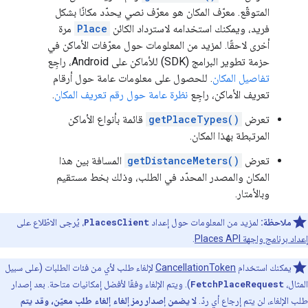
المتوقّع. معرّف المكان هو معرّف نصي يحدّد مكانًا بشكل
فريد، ويمكنك استخدامه لاسترداد الكائن
Place
مرة
أخرى لاحقًا. لمزيد من المعلومات حول معرّفات الأماكن في
حزمة تطوير البرامج (SDK) للأماكن على Android، راجِع
تفاصيل المكان
. للحصول على معلومات عامة حول أرقام
تعريف الأماكن، راجِع
نظرة عامة حول رقم تعريف المكان
.
تعرض
getPlaceTypes()
قائمة بأنواع الأماكن
المرتبطة بهذا المكان.
تعرض
getDistanceMeters()
المسافة بين هذا
المكان والمصدر المحدّد في الطلب، وذلك بخط مستقيم
وبالأمتار.
ملاحظة:
لمزيد من المعلومات حول إعداد
PlacesClient
، يُرجى الاطّلاع على
إعداد برنامج واجهة Places API
.
يمكنك استخدام
CancellationToken
لإلغاء طلب لأي من فئات الطلبات (على سبيل
المثال،
FetchPlaceRequest
). ويتم الإلغاء وفقًا لأفضل إمكانيات متاحة. بعد إصدار
طلب الإلغاء، لن يتم إرجاع أي ردّ.
لا يضمن إصدار رمز إلغاء إلغاء طلب معيّن، وقد يتم