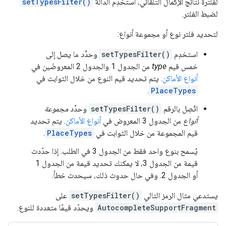
لفلترة نتائج الإكمال التلقائي، استخدِم الدالة
setTypesFilter()
لضبط الفلتر.
لتحديد فلتر نوع أو مجموعة أنواع:
استخدِم
setTypesFilter()
وحدِّد ما يصل إلى
خمس قيم
type
من الجدول 1 والجدول 2 المعروضَين في
أنواع الأماكن
. يتم تحديد قيم النوع من خلال الثوابت في
.
PlaceTypes
اتّصِل بالرقم
setTypesFilter()
وحدِّد
مجموعة
أنواع
من الجدول 3 المعروض في
أنواع الأماكن
. يتم تحديد
قيم المجموعة من خلال الثوابت في
PlaceTypes
.
يُسمح بنوع واحد فقط من الجدول 3 في الطلب. إذا حدّدت
قيمة من الجدول 3، لا يمكنك تحديد قيمة من الجدول 1
أو الجدول 2. وفي حال حدوث ذلك، سيحدث خطأ.
يستدعي مثال الرمز التالي
setTypesFilter()
على
AutocompleteSupportFragment
ويحدّد قيمًا متعددة للنوع.