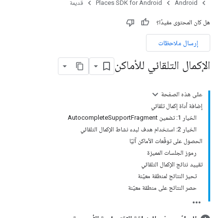
Android
Places SDK for Android
قديمة
هل كان المحتوى مفيدًا؟
إرسال ملاحظات
الإكمال التلقائي للأماكن
على هذه الصفحة
إضافة أداة إكمال تلقائي
الخيار 1: تضمين AutocompleteSupportFragment
الخيار 2: استخدام هدف لبدء نشاط الإكمال التلقائي
الحصول على توقّعات الأماكن آليًا
رموز الجلسات المميزة
تقييد نتائج الإكمال التلقائي
تحيز النتائج لمنطقة معيّنة
حصر النتائج على منطقة معيّنة