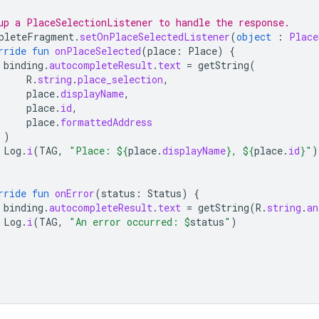
up a PlaceSelectionListener to handle the response.
pleteFragment
.
setOnPlaceSelectedListener
(
object
:
Place
rride
fun
onPlaceSelected
(
place
:
Place
)
{
binding
.
autocompleteResult
.
text
=
getString
(
R
.
string
.
place_selection
,
place
.
displayName
,
place
.
id
,
place
.
formattedAddress
)
Log
.
i
(
TAG
,
"Place: 
${
place
.
displayName
}
, 
${
place
.
id
}
"
)
rride
fun
onError
(
status
:
Status
)
{
binding
.
autocompleteResult
.
text
=
getString
(
R
.
string
.
an
Log
.
i
(
TAG
,
"An error occurred: 
$
status
"
)