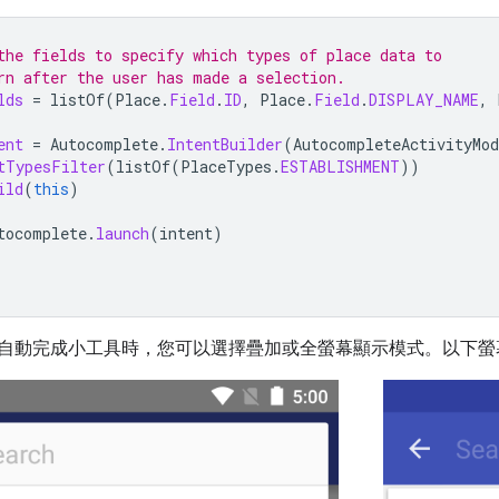
the fields to specify which types of place data to
rn after the user has made a selection.
lds
=
listOf
(
Place
.
Field
.
ID
,
Place
.
Field
.
DISPLAY_NAME
,
ent
=
Autocomplete
.
IntentBuilder
(
AutocompleteActivityMod
tTypesFilter
(
listOf
(
PlaceTypes
.
ESTABLISHMENT
))
ild
(
this
)
tocomplete
.
launch
(
intent
)
nt 啟動自動完成小工具時，您可以選擇疊加或全螢幕顯示模式。以