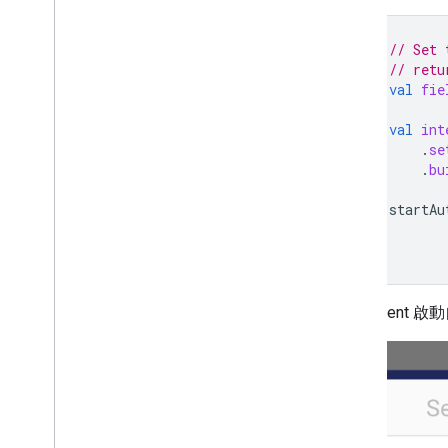
// Set 
// retu
val
fie
val
int
.
se
.
bu
startAu
使用 Inte