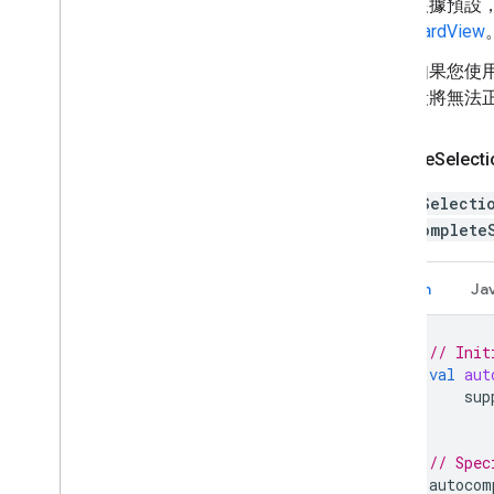
根據預設
CardView
如果您使用 
段將無法
將 Place
Selecti
PlaceSelecti
Autocomplete
Kotlin
Ja
// Init
val
aut
sup
// Spec
autocom