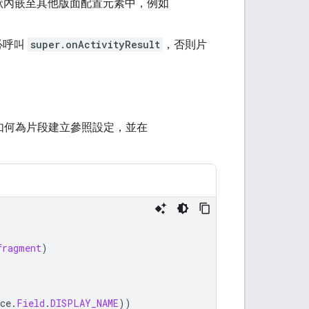
狀內嵌至其他版面配置元素中，例如
必呼叫
super.onActivityResult
，否則片
如何為片段建立參照設定，並在
fragment
)
ce
.
Field
.
DISPLAY_NAME
))