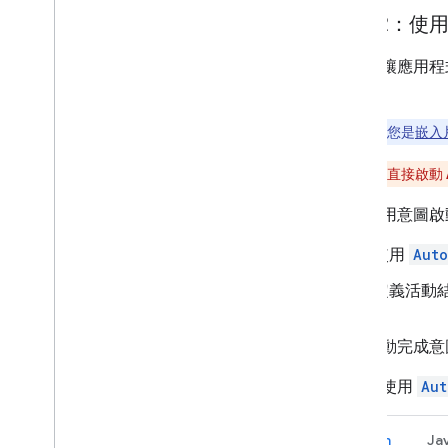
選項 2：使
如果想讓應用程
能。
注意：
如果您是
嵌入
注意：
請勿直接啟動
如要使用意圖啟
使用
Auto
定義活動
建立自動完成意
下例會使用
Aut
Kotlin
Ja