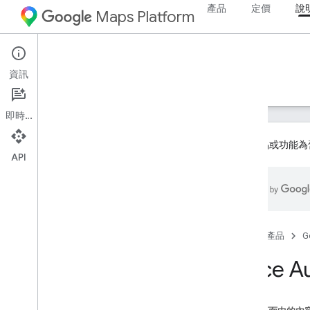
產品
定價
說
Maps Platform
Android
Places SDK for Android
資訊
指南
參考資料
範例
資源
舊版
即時通訊
這項產品或功能為
API
Places SDK (舊版)
總覽
Place Autocomplete
目前位置
首頁
產品
G
Place Details
Place A
地點相片
使用地點資料