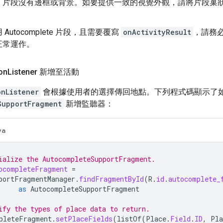
，片段沒有邊框或背景。如要提供一致的視覺外觀，請將片段巢
。
Autocomplete 片段，且需要覆寫
onActivityResult
，請務
正常運作。
on
Listener 新增至活動
onListener
會根據使用者的選擇傳回地點。下列程式碼顯示了
SupportFragment
新增監聽器：
va
ialize the AutocompleteSupportFragment.
ocompleteFragment
=
portFragmentManager
.
findFragmentById
(
R
.
id
.
autocomplete_
as
AutocompleteSupportFragment
ify the types of place data to return.
pleteFragment
.
setPlaceFields
(
listOf
(
Place
.
Field
.
ID
,
Pla