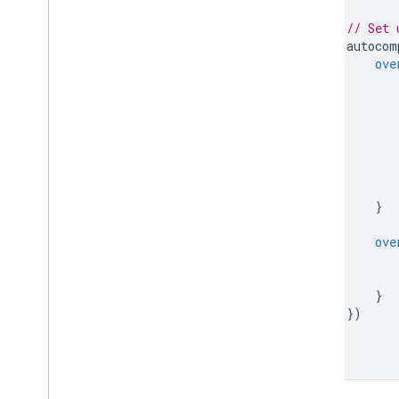
// Set 
autocom
ove
}
ove
}
})