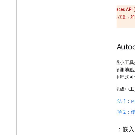
已淘汰：
Places 
助預測地點
。請注意，如要使用
API (新版)。
新增 Auto
自動完成小工具
會顯示預測地點
體，應用程式可
將自動完成小工
方法 1：
選項 2：
方法 1：嵌入 A