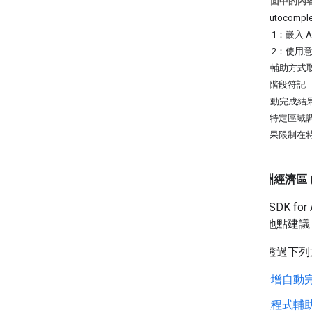
這個頁面中的內
遷移至 Places API (新)
新增 Autocompl
遷移作業總覽
方法 1：嵌入 Aut
遷移至 Place Details (新推出)
選項 2：使用
遷移至地點相片 (新)
以程式輔助方式
遷移至 Autocomplete (新推出)
工作階段符記
遷移至 Nearby Search (新功能)
限制自動完成結
針對特定區域
將結果限制在
歐洲經濟區 (
Places S
會傳回地點建議
您可以透過下列
新增自動
以程式輔