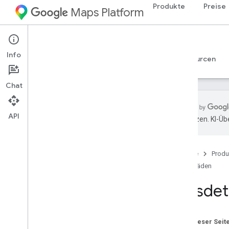
Produkte
Preise
Maps Platform
Android
Places SDK for Android
Info
Leitfäden
Referenzen
Beispiele
Ressourcen
Chat
API
übersetzen. KI-Üb
Places SDK for Android
Übersicht
Startseite
Produ
Orts-IDs
Leitfäden
Ortssymbole
Ortsdeta
Einrichtung
Places SDK for Android einrichten
Android Studio-Projekt einrichten
Auf dieser Seit