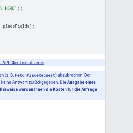
DS_HERE"
);
,
placeFields
);
 API-Client initialisieren
.
n (z. B.
FetchPlaceRequest
) abzubrechen. Der
rd keine Antwort zurückgegeben.
Die Ausgabe eines
erweise werden Ihnen die Kosten für die Anfrage