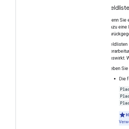
Feldlist
Wenn Sie e
dazu eine 
zurückgege
Feldlisten
Verarbeitu
auswirkt. 
Geben Sie 
Die 
Pla
Pla
Pla
H
Verw