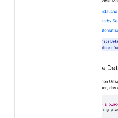
Es gibt viele Mö
KTX Kotlin-Erweiterungen
Places Rx-Bibliothek
Textsuche 
Secrets Gradle-Plug-in
Nearby Sea
Automatisc
Hinweis:
„Place Deta
auswählen. Weitere Info
„Place Det
Sie können Orts
übergeben, das
// Define a plac
final
String
pla