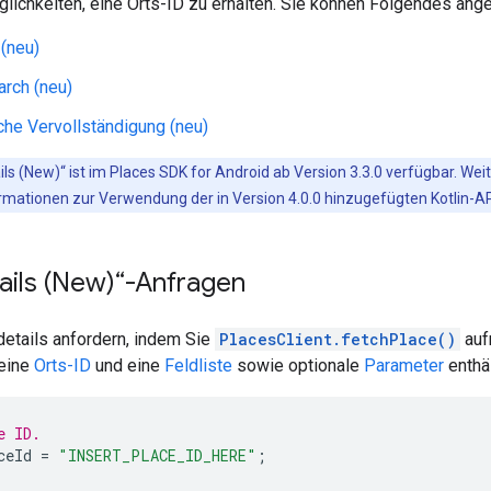
glichkeiten, eine Orts-ID zu erhalten. Sie können Folgendes ang
(neu)
rch (neu)
he Vervollständigung (neu)
ils (New)“ ist im Places SDK for Android ab Version 3.3.0 verfügbar. We
rmationen zur Verwendung der in Version 4.0.0 hinzugefügten Kotlin-API
ails (New)“-Anfragen
details anfordern, indem Sie
PlacesClient.fetchPlace()
auf
 eine
Orts-ID
und eine
Feldliste
sowie optionale
Parameter
enthäl
e ID.
ceId
=
"INSERT_PLACE_ID_HERE"
;