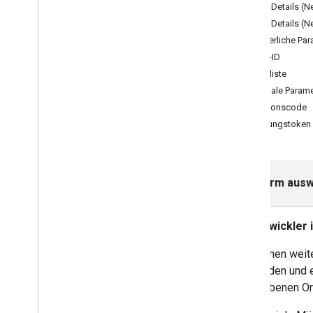
API-Schlüssel mit App Check schützen
„Place Details (
Versionen
„Place Details (
Erforderliche Pa
Anleitungen
Orts-ID
Adressformular automatisch
Feldliste
vervollständigen
Optionale Parame
Regionscode
Places SDK (neu)
Sitzungstoken
Automatische Vervollständigung (neu)
Ortsdetails (neu)
Nearby Search (New)
Ortsfotos (neu)
Plattform ausw
Text Search (New)
Mit Ortsdaten arbeiten (Neu)
Entwickler
UI-Kit für Places
Sitzungstokens verwenden
Sie können weit
Entlang der Route suchen
verwenden und e
angegebenen Ort
Open-Source-Bibliotheken