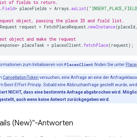
ist of fields to return.
.
Field
>
placeFields
=
Arrays
.
asList
(
"INSERT_PLACE_FIEL
equest object, passing the place ID and field list.
Request
request
=
FetchPlaceRequest
.
newInstance
(
placeId
est object and make the request
esponse>
placeTask
=
placesClient
.
fetchPlace
(
request
);
ormationen zum Initialisieren von
PlacesClient
finden Sie unter
Places
em
CancellationToken
versuchen, eine Anfrage an eine der Anfrageklasse
m Best-Effort-Prinzip. Sobald eine Abbruchanfrage gestellt wurde, wi
ert NICHT, dass eine bestimmte Anfrage abgebrochen wird. Möglich
estellt, auch wenn keine Antwort zurückgegeben wird.
ails (New)“-Antworten