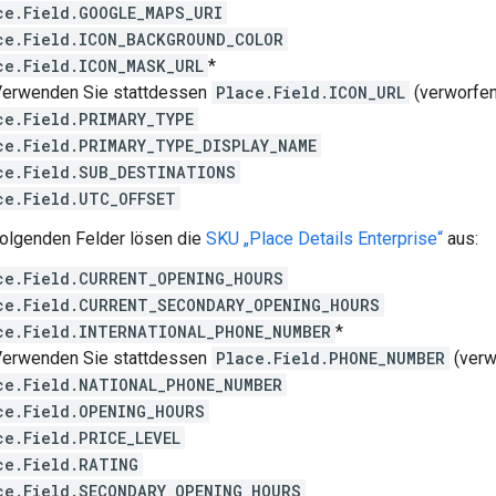
ce.Field.GOOGLE_MAPS_URI
ce.Field.ICON_BACKGROUND_COLOR
ce.Field.ICON_MASK_URL
*
rwenden Sie stattdessen
Place.Field.ICON_URL
(verworfen
ce.Field.PRIMARY_TYPE
ce.Field.PRIMARY_TYPE_DISPLAY_NAME
ce.Field.SUB_DESTINATIONS
ce.Field.UTC_OFFSET
folgenden Felder lösen die
SKU „Place Details Enterprise“
aus:
ce.Field.CURRENT_OPENING_HOURS
ce.Field.CURRENT_SECONDARY_OPENING_HOURS
ce.Field.INTERNATIONAL_PHONE_NUMBER
*
rwenden Sie stattdessen
Place.Field.PHONE_NUMBER
(verw
ce.Field.NATIONAL_PHONE_NUMBER
ce.Field.OPENING_HOURS
ce.Field.PRICE_LEVEL
ce.Field.RATING
ce.Field.SECONDARY_OPENING_HOURS