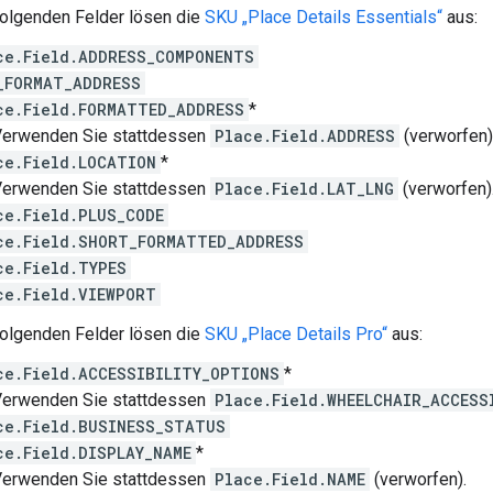
folgenden Felder lösen die
SKU „Place Details Essentials“
aus:
ce.Field.ADDRESS_COMPONENTS
_FORMAT_ADDRESS
ce.Field.FORMATTED_ADDRESS
*
rwenden Sie stattdessen
Place.Field.ADDRESS
(verworfen)
ce.Field.LOCATION
*
rwenden Sie stattdessen
Place.Field.LAT_LNG
(verworfen)
ce.Field.PLUS_CODE
ce.Field.SHORT_FORMATTED_ADDRESS
ce.Field.TYPES
ce.Field.VIEWPORT
folgenden Felder lösen die
SKU „Place Details Pro“
aus:
ce.Field.ACCESSIBILITY_OPTIONS
*
rwenden Sie stattdessen
Place.Field.WHEELCHAIR_ACCESS
ce.Field.BUSINESS_STATUS
ce.Field.DISPLAY_NAME
*
rwenden Sie stattdessen
Place.Field.NAME
(verworfen).