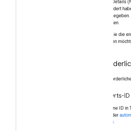
„Place Details (
angefordert habe
zurückgegeben. W
vorhanden.
Rufen Sie die e
zugreifen möcht
Erforderli
Die erforderlich
Orts-ID
Eine ID in 
oder
autom
ID
.