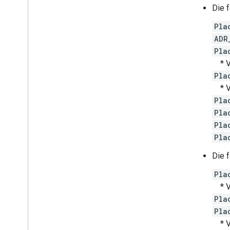
Die 
Pla
ADR
Pla
* Ve
Pla
* Ve
Pla
Pla
Pla
Pla
Die 
Pla
* Ve
Pla
Pla
* Ve