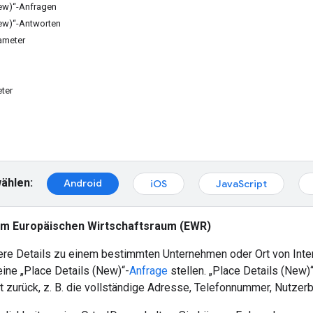
New)“-Anfragen
New)“-Antworten
rameter
ter
ählen:
Android
iOS
JavaScript
 im Europäischen Wirtschaftsraum (EWR)
ere Details zu einem bestimmten Unternehmen oder Ort von Inte
ine „Place Details (New)“-
Anfrage
stellen. „Place Details (New
 zurück, z. B. die vollständige Adresse, Telefonnummer, Nutze