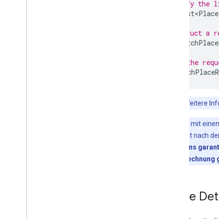
// Specify the l
final
List<Place
// Construct a r
final
FetchPlace
// Pass the requ
Task<FetchPlaceR
Hinweis:
Weitere Inf
Sie können mit ein
Abbruch erfolgt nach de
Abbruchstokens garanti
trotzdem in Rechnung g
„Place Det