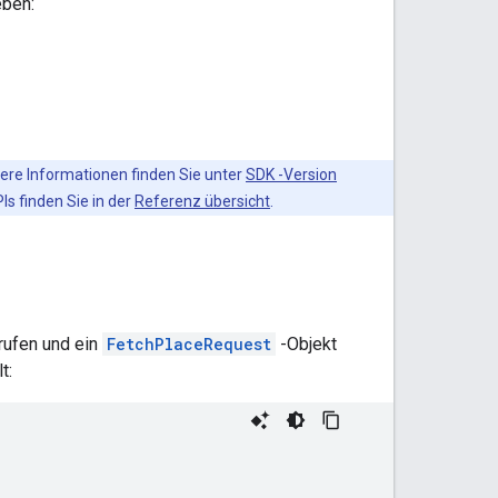
eben:
itere Informationen finden Sie unter
SDK -Version
s finden Sie in der
Referenz übersicht
.
rufen und ein
FetchPlaceRequest
-Objekt
t: