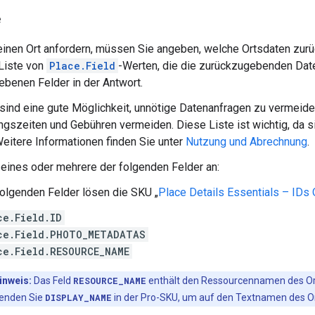
e
inen Ort anfordern, müssen Sie angeben, welche Ortsdaten zur
Liste von
Place.Field
-Werten, die die zurückzugebenden Date
benen Felder in der Antwort.
 sind eine gute Möglichkeit, unnötige Datenanfragen zu vermeid
ngszeiten und Gebühren vermeiden. Diese Liste ist wichtig, da si
Weitere Informationen finden Sie unter
Nutzung und Abrechnung
.
eines oder mehrere der folgenden Felder an:
folgenden Felder lösen die SKU „
Place Details Essentials – IDs 
ce.Field.ID
ce.Field.PHOTO_METADATAS
ce.Field.RESOURCE_NAME
inweis:
Das Feld
RESOURCE_NAME
enthält den Ressourcennamen des Or
enden Sie
DISPLAY_NAME
in der Pro-SKU, um auf den Textnamen des Or