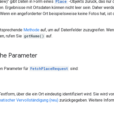
New)“ gibt Daten in Form eines
Place
-Objekts zurück, das nur d
n. Ergebnisse mit Ortsdaten können nicht leer sein. Daher werd
enn ein angeforderter Ort beispielsweise keine Fotos hat, ist 
ntsprechende
Methode
auf, um auf Datenfelder zuzugreifen. We
en, rufen Sie
getName()
auf.
che Parameter
en Parameter für
FetchPlaceRequest
sind:
Textform, über die ein Ort eindeutig identifiziert wird. Sie wird v
atischer Vervollständigung (neu)
zurückgegeben. Weitere Inform