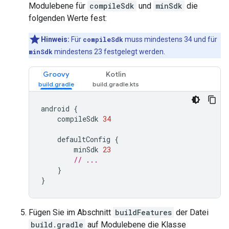
Modulebene für
compileSdk
und
minSdk
die
folgenden Werte fest:
Hinweis:
Für
compileSdk
muss mindestens 34 und für
minSdk
mindestens 23 festgelegt werden.
Groovy
Kotlin
android
{
compileSdk
34
defaultConfig
{
minSdk
23
// ...
}
}
Fügen Sie im Abschnitt
buildFeatures
der Datei
build.gradle
auf Modulebene die Klasse