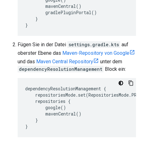
mavenCentral()
gradlePluginPortal()
}
}
Fügen Sie in der Datei
settings.gradle.kts
auf
oberster Ebene das
Maven-Repository von Google
und das
Maven Central Repository
unter dem
dependencyResolutionManagement
Block ein:
dependencyResolutionManagement {
repositoriesMode.set(RepositoriesMode.PRE
repositories {
google()
mavenCentral()
}
}