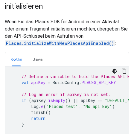
initialisieren
Wenn Sie das Places SDK for Android in einer Aktivität
oder einem Fragment initialisieren möchten, übergeben Sie
den API-Schlüssel beim Aufrufen von
Places.initializeWithNewPlacesApiEnabled()
:
Kotlin
Java
// Define a variable to hold the Places API ke
val
apiKey
=
BuildConfig
.
PLACES_API_KEY
// Log an error if apiKey is not set.
if
(
apiKey
.
isEmpty
()
||
apiKey
==
"DEFAULT_AP
Log
.
e
(
"Places test"
,
"No api key"
)
finish
()
return
}