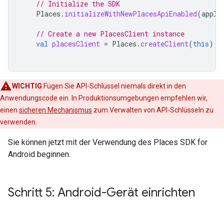
// Initialize the SDK
Places
.
initializeWithNewPlacesApiEnabled
(
appli
// Create a new PlacesClient instance
val
placesClient
=
Places
.
createClient
(
this
)
WICHTIG
:Fügen Sie API-Schlüssel niemals direkt in den
Anwendungscode ein. In Produktionsumgebungen empfehlen wir,
einen
sicheren Mechanismus
zum Verwalten von API-Schlüsseln zu
verwenden.
Sie können jetzt mit der Verwendung des Places SDK for
Android beginnen.
Schritt 5: Android-Gerät einrichten