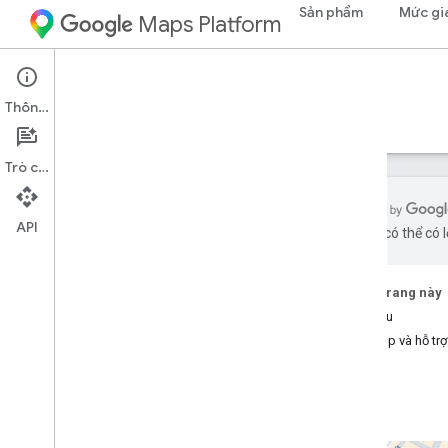
Sản phẩm
Mức gi
Maps Platform
Places Aggregate API
Thông tin
Hướng dẫn
Tài liệu tham khảo
Tài nguyên
Trò chuyện
API
bằng AI có thể có l
API Tổng hợp địa điểm
Tổng quan
Trên trang này
Bắt đầu
Thiết lập
Trợ giúp và hỗ trợ
Thiết lập Places Aggregate API
Làm việc với API tổng hợp của
Places
Thực hiện yêu cầu đầu tiên của bạn