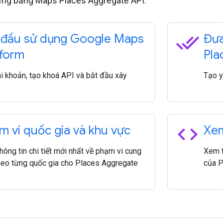
ựng bằng Maps Places Aggregate API.
done_all
 đầu sử dụng Google Maps
Đưa
tform
Pla
ài khoản, tạo khoá API và bắt đầu xây
Tạo y
code
m vi quốc gia và khu vực
Xem
ông tin chi tiết mới nhất về phạm vi cung
Xem t
heo từng quốc gia cho Places Aggregate
của P