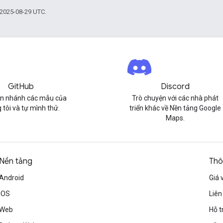
 2025-08-29 UTC.
GitHub
Discord
n nhánh các mẫu của
Trò chuyện với các nhà phát
 tôi và tự mình thử.
triển khác về Nền tảng Google
Maps.
Nền tảng
Thô
Android
Giá 
iOS
Liên
Web
Hỗ t