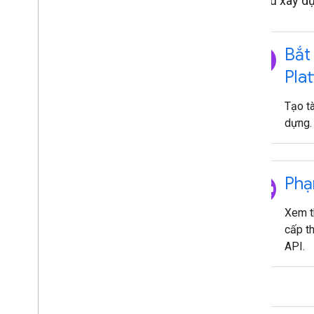
Bắt đầu xây d
explore
Bắt
Pla
Tạo t
dựng.
language
Phạ
Xem th
cấp t
API.