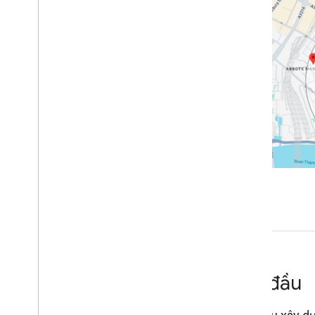
Tham số yêu cầu
Thông tin khác về bộ lọc loại
Yêu cầu mẫu
Bắt đầu