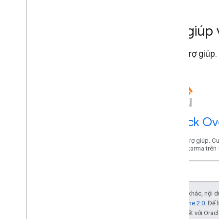
Trợ giúp
Nhận trợ giúp.
Stack Ov
Nhận trợ giúp. Cu
điểm karma trên
Trừ phi có lưu ý khác, nội
Giấy phép Apache 2.0
. Để 
các đơn vị liên kết với Oracl