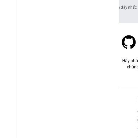
Cập nhật lần gần đây nhất:
Stack Overflow
Đặt câu hỏi trong thẻ google-
Hãy phâ
maps.
chúng
Tìm hiểu thêm
Câu hỏi thường gặp
Trình khám phá các chức năng
Các phương pháp hay nhất về bảo mật API