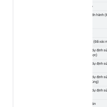
Ðã giao
Đang tiến hành (
Cố định
Cố định (Đã xác 
Không dự định sử
hiện được)
Không dự định sử
kiến)
Không dự định s
được dùng)
Không dự định s
thi)
Nhân bản