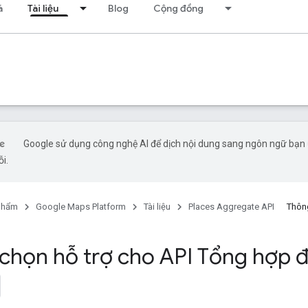
á
Tài liệu
Blog
Cộng đồng
Google sử dụng công nghệ AI để dịch nội dung sang ngôn ngữ bạn ư
ỗi.
phẩm
Google Maps Platform
Tài liệu
Places Aggregate API
Thông
 chọn hỗ trợ cho API Tổng hợp 