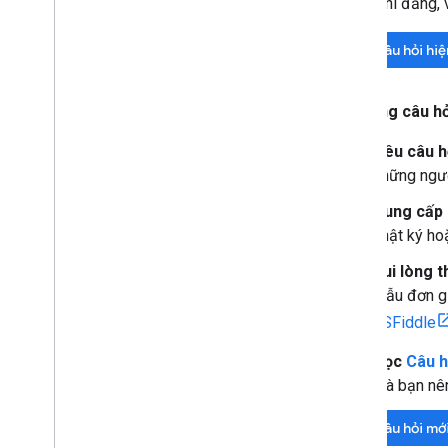
Trước khi đăng, 
Tìm câu hỏi hiệ
Khi đăng câu hỏ
Nêu câu h
những ngườ
Cung cấp n
nhật ký ho
Vui lòng 
mẫu đơn gi
JSFiddle
Đọc
Câu h
mà bạn nên
Đặt câu hỏi mớ