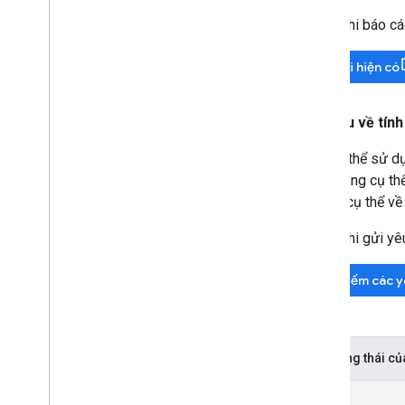
Trước khi báo cá
Tìm lỗi hiện có
Yêu cầu về tín
Bạn có thể sử dụ
chức năng cụ thể
chi tiết cụ thể 
Trước khi gửi yê
Tìm kiếm các y
Mã trạng thái củ
Mới