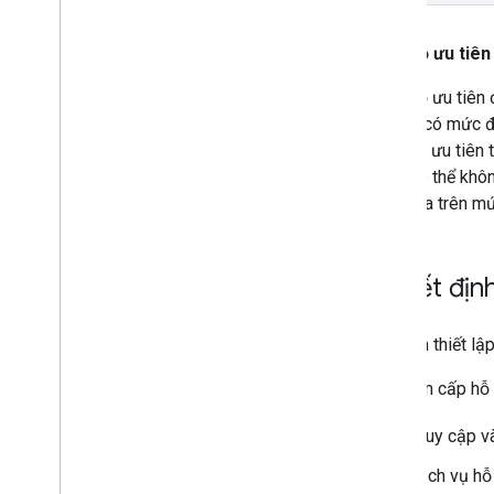
Mức độ ưu tiên
Mức độ ưu tiên đ
vấn đề có mức độ
mức độ ưu tiên t
hoặc có thể khôn
gian dựa trên mứ
Quyết định
Bạn nên thiết lập
Cách tìm cấp hỗ
Truy cập 
Dịch vụ hỗ 