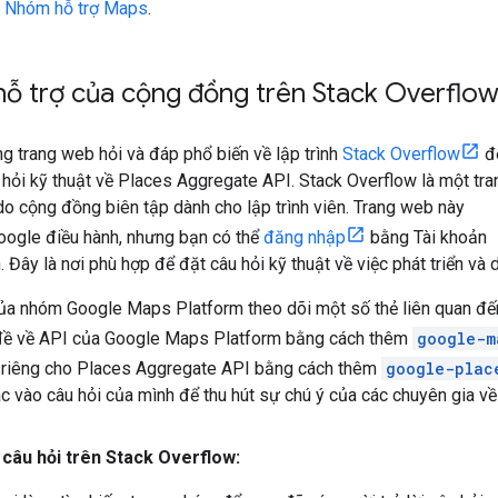
i Nhóm hỗ trợ Maps
.
hỗ trợ của cộng đồng trên Stack Overflo
g trang web hỏi và đáp phổ biến về lập trình
Stack Overflow
đ
 hỏi kỹ thuật về Places Aggregate API. Stack Overflow là một tra
o cộng đồng biên tập dành cho lập trình viên. Trang web này
oogle điều hành, nhưng bạn có thể
đăng nhập
bằng Tài khoản
 Đây là nơi phù hợp để đặt câu hỏi kỹ thuật về việc phát triển và 
của nhóm Google Maps Platform theo dõi một số thẻ liên quan đế
 đề về API của Google Maps Platform bằng cách thêm
google-m
 riêng cho Places Aggregate API bằng cách thêm
google-plac
c vào câu hỏi của mình để thu hút sự chú ý của các chuyên gia về
 câu hỏi trên Stack Overflow: