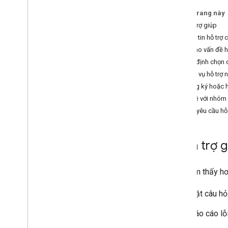
Các phương pháp hay nhất
Trên trang này
Các phương pháp hay nhất về dịch vụ
Nhận trợ giúp
web
Thông tin hỗ trợ
Thư viện ứng dụng
Báo cáo vấn đề ho
Quyết định chọn d
Thanh toán và theo dõi
Dịch vụ hỗ trợ
Mức sử dụng và thanh toán
Đăng ký hoặc h
Báo cáo và giám sát
Liên hệ với nhóm
Tạo yêu cầu hỗ 
Chính sách và điều khoản
Chính sách và thông tin ghi công
Điều khoản dịch vụ
Nhận trợ g
Bạn cảm thấy hơi
Đặt câu hỏ
Báo cáo lỗi