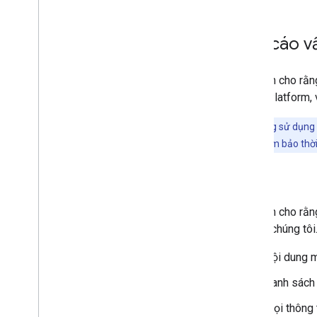
Báo cáo vấ
Nếu bạn cho rằng
Maps Platform, v
Khách hàng sử dụng
Điều này sẽ đảm bảo thời
Lỗi
Nếu bạn cho rằng
lỗi của chúng tô
Nội dung m
Danh sách 
Mọi thông 