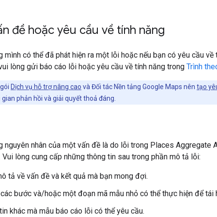
n đề hoặc yêu cầu về tính năng
 mình có thể đã phát hiện ra một lỗi hoặc nếu bạn có yêu cầu về
ui lòng gửi báo cáo lỗi hoặc yêu cầu về tính năng trong
Trình the
 gói
Dịch vụ hỗ trợ nâng cao
và Đối tác Nền tảng Google Maps nên
tạo yê
 gian phản hồi và giải quyết thoả đáng.
 nguyên nhân của một vấn đề là do lỗi trong Places Aggregate AP
i. Vui lòng cung cấp những thông tin sau trong phần mô tả lỗi:
ô tả về vấn đề và kết quả mà bạn mong đợi.
các bước và/hoặc một đoạn mã mẫu nhỏ có thể thực hiện để tái h
tin khác mà mẫu báo cáo lỗi có thể yêu cầu.