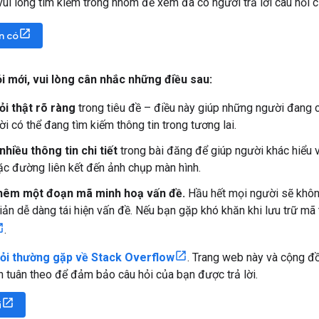
vui lòng tìm kiếm trong nhóm để xem đã có người trả lời câu hỏi 
n có
i mới
,
vui lòng cân nhắc những điều sau:
ỏi thật rõ ràng
trong tiêu đề – điều này giúp những người đang c
i có thể đang tìm kiếm thông tin trong tương lai.
hiều thông tin chi tiết
trong bài đăng để giúp người khác hiểu 
ặc đường liên kết đến ảnh chụp màn hình.
thêm một đoạn mã minh hoạ vấn đề.
Hầu hết mọi người sẽ khôn
ản dễ dàng tái hiện vấn đề. Nếu bạn gặp khó khăn khi lưu trữ mã
.
ỏi thường gặp về Stack Overflow
. Trang web này và cộng đ
 tuân theo để đảm bảo câu hỏi của bạn được trả lời.
i