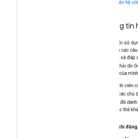
Liên hệ vớ
Thông tin 
Chúng tôi sử dụn
giải đáp các câu
web hỏi và đáp d
không phải do G
Google của mình.
Các thành viên 
thể tìm các chủ
các chủ đề dành
thêm các thẻ khá
Trước khi đăng