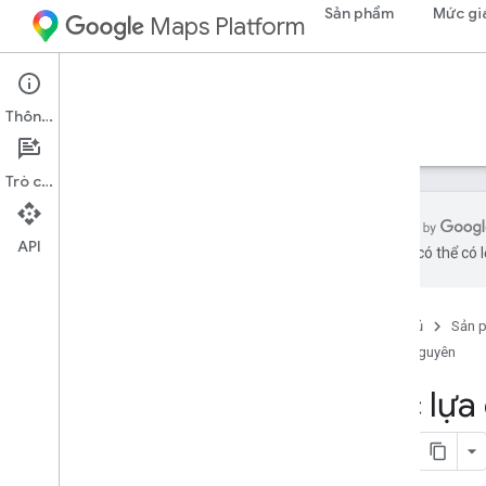
Sản phẩm
Mức gi
Maps Platform
Places Aggregate API
Thông tin
Hướng dẫn
Tài liệu tham khảo
Tài nguyên
Trò chuyện
API
bằng AI có thể có l
Hỗ trợ
Các tùy chọn hỗ trợ
Trang chủ
Sản 
Câu hỏi thường gặp về Maps
Tài nguyên
Câu hỏi thường gặp về dữ liệu tổng hợp
của Google Địa điểm
Các lựa
Phạm vi quốc gia và khu vực
Ghi chú phát hành
Nắm bắt thông tin