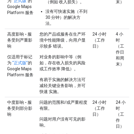
为
“正式版”
的
（例如 收入损失）。
末）
Google Maps
没有可快速实施（不到
Platform 服务
30 分钟）的解决方
法。
高度影响 - 服
您的产品或服务在生产环
24 小时
4 小
务受到严重影
境中性能降级，向用户显
（工作
时
响
示较多 错误。
日）
（工
作日
仅适用于标记
对业务的影响中等（例
和周
为
“正式版”
的
如，存在收入损失的风险
末）
Google Maps
或工作效率 降低）。
Platform 服务
有易于实施的解决方法可
减轻关键业务影响，并可
快速 实施。
中度影响 - 服
问题的范围和/或严重程度
24 小时
24 小
务受到部分影
有限。
（工作
时
响
日）
（工
问题对用户没有可见的影
作
响。
日）