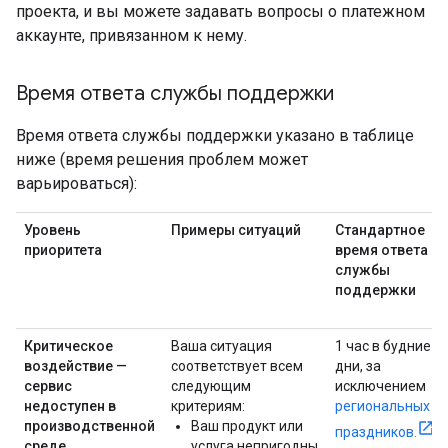
проекта, и вы можете задавать вопросы о платежном
аккаунте, привязанном к нему.
Время ответа службы поддержки
Время ответа службы поддержки указано в таблице
ниже (время решения проблем может
варьироваться):
Уровень
Примеры ситуаций
Стандартное
приоритета
время ответа
службы
поддержки
Критическое
Ваша ситуация
1 час в будние
воздействие —
соответствует всем
дни, за
сервис
следующим
исключением
недоступен в
критериям:
региональных
производственной
Ваш продукт или
праздников.
среде.
услуга непригодны