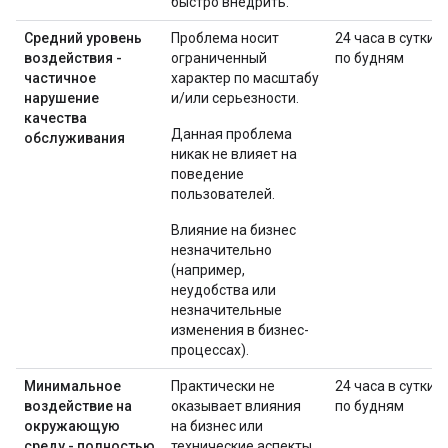
быстро внедрить.
Средний уровень
Проблема носит
24 часа в сутки
воздействия -
ограниченный
по будням
частичное
характер по масштабу
нарушение
и/или серьезности.
качества
Данная проблема
обслуживания
никак не влияет на
поведение
пользователей.
Влияние на бизнес
незначительно
(например,
неудобства или
незначительные
изменения в бизнес-
процессах).
Минимальное
Практически не
24 часа в сутки
воздействие на
оказывает влияния
по будням
окружающую
на бизнес или
среду - полностью
технические аспекты.