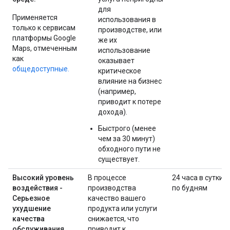
для
Применяется
использования в
только к сервисам
производстве, или
платформы Google
же их
Maps, отмеченным
использование
как
оказывает
общедоступные.
критическое
влияние на бизнес
(например,
приводит к потере
дохода).
Быстрого (менее
чем за 30 минут)
обходного пути не
существует.
Высокий уровень
В процессе
24 часа в сутки
воздействия -
производства
по будням
Серьезное
качество вашего
ухудшение
продукта или услуги
качества
снижается, что
обслуживания
приводит к