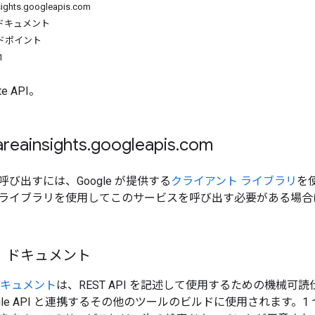
ghts.googleapis.com
ドキュメント
ドポイント
1
te API。
eainsights
.
googleapis
.
com
び出すには、Google が提供する
クライアント ライブラリ
を
ライブラリを使用してこのサービスを呼び出す必要がある場合は
 ドキュメント
ドキュメント
は、REST API を記述して使用するための機械可読
gle API と連携するその他のツールのビルドに使用されます。