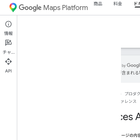
商品
料金
ド
Maps Platform
Places Aggregate API
情報
ガイド
リファレンス
リソース
チャット
API
は誤りが含まれる
REST リファレンス
概要
ホーム
プロダ
Top
Level
リファレンス
RPC リファレンス
Places 
このページの内