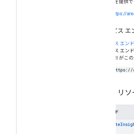
メントを提供で
https://ar
サービス エ
サービス エン
サービス エン
ての URI が
https://
REST リ
メソッド
compute
Insig