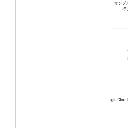
google-maps タグで質問でき
サンプ
ます。
行
詳細
よくある質問
API Picker
API の保護に関するベスト プラクティス
ウェブサービスの使用を最適化する
Android
Chrome
Firebase
Google Cloud
利用規約
プライバシー
Manage cookies