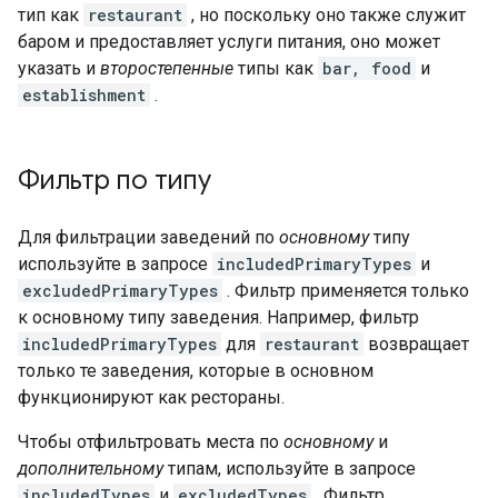
тип как
restaurant
, но поскольку оно также служит
баром и предоставляет услуги питания, оно может
указать и
второстепенные
типы как
bar, food
и
establishment
.
Фильтр по типу
Для фильтрации заведений по
основному
типу
используйте в запросе
includedPrimaryTypes
и
excludedPrimaryTypes
. Фильтр применяется только
к основному типу заведения. Например, фильтр
includedPrimaryTypes
для
restaurant
возвращает
только те заведения, которые в основном
функционируют как рестораны.
Чтобы отфильтровать места по
основному
и
дополнительному
типам, используйте в запросе
includedTypes
и
excludedTypes
. Фильтр