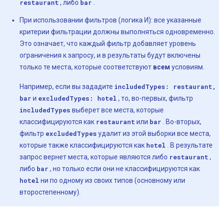
restaurant
, либо
bar
.
При использовании фильтров (логика И): все указанные
критерии фильтрации должны выполняться одновременно.
Это означает, что каждый фильтр добавляет уровень
ограничения к запросу, и в результаты будут включены
только те места, которые соответствуют
всем
условиям.
Например, если вы зададите
includedTypes: restaurant,
bar
и
excludedTypes: hotel
, то, во-первых, фильтр
includedTypes
выберет все места, которые
классифицируются как
restaurant
или
bar
. Во-вторых,
фильтр
excludedTypes
удалит из этой выборки все места,
которые также классифицируются как
hotel
. В результате
запрос вернет места, которые являются либо
restaurant
,
либо
bar
, но только если они не классифицируются как
hotel
ни по одному из своих типов (основному или
второстепенному).