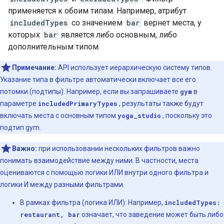
применяется к обоим типам. Например, атрибут
includedTypes
со значением
bar
вернет места, у
которых
bar
является
либо
основным, либо
дополнительным типом.
Примечание:
API использует иерархическую систему типов.
Указание типа в фильтре автоматически включает все его
потомки (подтипы). Например, если вы запрашиваете
gym
в
параметре
includedPrimaryTypes
, результаты также будут
включать места с основным типом
yoga_studio
, поскольку это
подтип gym.
Важно:
при использовании нескольких фильтров важно
понимать взаимодействие между ними. В частности, места
оцениваются с помощью логики ИЛИ внутри одного фильтра и
логики И между разными фильтрами.
В рамках фильтра (логика ИЛИ): Например,
includedTypes:
restaurant, bar
означает, что заведение может быть либо