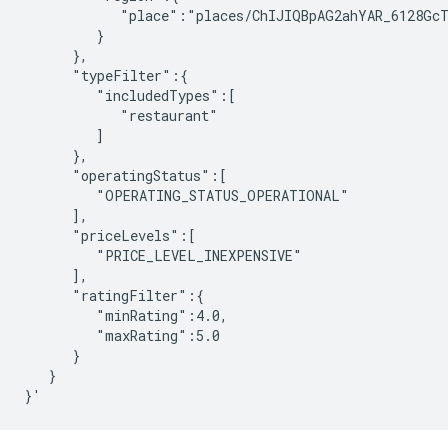
            "place":"places/ChIJIQBpAG2ahYAR_6128GcT
         }

      },

      "typeFilter":{

         "includedTypes":[

            "restaurant"

         ]

      },

      "operatingStatus":[

         "OPERATING_STATUS_OPERATIONAL"

      ],

      "priceLevels":[

         "PRICE_LEVEL_INEXPENSIVE"

      ],

      "ratingFilter":{

         "minRating":4.0,

         "maxRating":5.0

      }

   }
