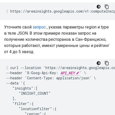
Уточните свой
запрос
, указав параметры region и type
в теле JSON. В этом примере показан запрос на
получение количества ресторанов в Сан-Франциско,
которые работают, имеют умеренные цены и рейтинг
от 4 до 5 звезд.
curl --location 'https://areainsights.googleapis.co
--header 'X-Goog-Api-Key: 
API_KEY
' \

--header 'Content-Type: application/json' \

--data '{

   "insights":[

      "INSIGHT_COUNT"

   ],

   "filter":{

      "locationFilter":{

         "region":{
