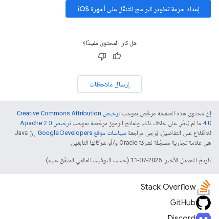
إعداد حزمة تطوير البرامج للتنقّل على أجهزة iOS
هل كان المحتوى مفيدًا؟
إرسال ملاحظات
إنّ محتوى هذه الصفحة مرخّص بموجب
ترخيص Creative Commons Attribution
4.0‏
ما لم يُنصّ على خلاف ذلك، ونماذج الرموز مرخّصة بموجب
ترخيص Apache 2.0‏
.
للاطّلاع على التفاصيل، يُرجى مراجعة
سياسات موقع Google Developers‏
. إنّ Java
هي علامة تجارية مسجَّلة لشركة Oracle و/أو شركائها التابعين.
تاريخ التعديل الأخير: 2026-07-11 (حسب التوقيت العالمي المتفَّق عليه)
Stack Overflow
GitHub
Discord