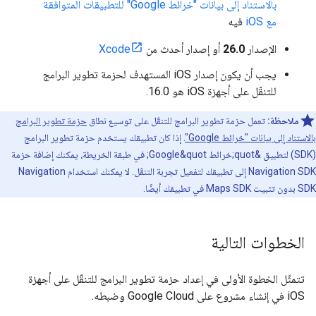
بالاستناد إلى بيانات "خرائط Google" للتطبيقات المتوافقة
مع iOS
فيه
الإصدار
26.0
أو إصدار أحدث من
Xcode
يجب أن يكون إصدار iOS المستهدف لحزمة تطوير البرامج
للتنقّل على أجهزة iOS هو 16.0.
ملاحظة:
تعمل حزمة تطوير البرامج للتنقّل على توسيع نطاق
حزمة تطوير البرامج
بالاستناد إلى بيانات "خرائط Google"
. إذا كان تطبيقك يستخدم حزمة تطوير البرامج
(SDK) لتطبيق &quot;خرائط Google&quot; في طبقة الخريطة، يمكنك إضافة حزمة
Navigation SDK إلى تطبيقك لتفعيل تجربة التنقّل. لا يمكنك استخدام Navigation
SDK بدون تثبيت Maps SDK في تطبيقك أيضًا.
الخطوات التالية
تتمثّل الخطوة الأولى في إعداد حزمة تطوير البرامج للتنقّل على أجهزة
iOS في إنشاء مشروع على Google Cloud وضبطه.