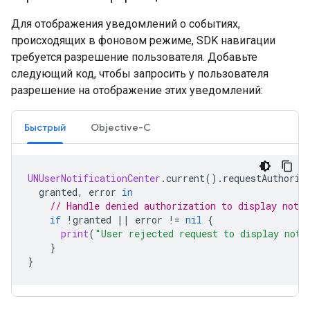
Для отображения уведомлений о событиях,
происходящих в фоновом режиме, SDK навигации
требуется разрешение пользователя. Добавьте
следующий код, чтобы запросить у пользователя
разрешение на отображение этих уведомлений:
Быстрый
Objective-C
UNUserNotificationCenter
.
current
().
requestAuthoriz
granted
,
error
in
// Handle denied authorization to display notif
if
!
granted
||
error
!=
nil
{
print
(
"User rejected request to display noti
}
}