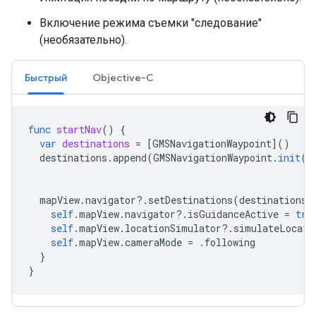
Включение режима съемки "следование"
(необязательно).
Быстрый
Objective-C
func
startNav
()
{
var
destinations
=
[
GMSNavigationWaypoint
]()
destinations
.
append
(
GMSNavigationWaypoint
.
init
(
p
ti
mapView
.
navigator
?.
setDestinations
(
destinations
)
self
.
mapView
.
navigator
?.
isGuidanceActive
=
tru
self
.
mapView
.
locationSimulator
?.
simulateLocati
self
.
mapView
.
cameraMode
=
.
following
}
}