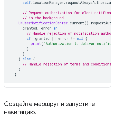
self
.
locationManager
.
requestAlwaysAuthorizati
// Request authorization for alert notificati
// in the background.
UNUserNotificationCenter
.
current
().
requestAuth
granted
,
error
in
// Handle rejection of notification author
if
!
granted
||
error
!=
nil
{
print
(
"Authorization to deliver notifica
}
}
}
else
{
// Handle rejection of terms and conditions.
}
}
Создайте маршрут и запустите
навигацию
.