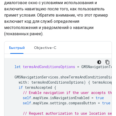
диалоговое окно с условиями использования и
включить навигацию после того, как пользователь
примет условия. Обратите внимание, что этот пример
включает код для служб определения
местоположения и уведомлений о навигации
(показанных ранее).
Быстрый
Objective-C
let
termsAndConditionsOptions
=
GMSNavigationTer
GMSNavigationServices
.
showTermsAndConditionsDial
with
:
termsAndConditionsOptions
)
{
termsAccept
if
termsAccepted
{
// Enable navigation if the user accepts the
self
.
mapView
.
isNavigationEnabled
=
true
self
.
mapView
.
settings
.
compassButton
=
true
// Request authorization to use location serv