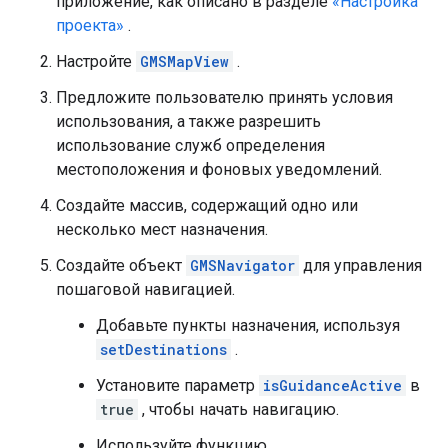
приложение, как описано в разделе
«Настройка
проекта»
.
Настройте
GMSMapView
.
Предложите пользователю принять условия
использования, а также разрешить
использование служб определения
местоположения и фоновых уведомлений.
Создайте массив, содержащий одно или
несколько мест назначения.
Создайте объект
GMSNavigator
для управления
пошаговой навигацией.
Добавьте пункты назначения, используя
setDestinations
.
Установите параметр
isGuidanceActive
в
true
, чтобы начать навигацию.
Используйте функцию