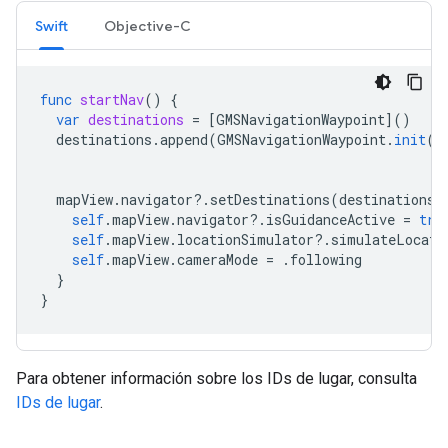
Swift
Objective-C
func
startNav
()
{
var
destinations
=
[
GMSNavigationWaypoint
]()
destinations
.
append
(
GMSNavigationWaypoint
.
init
(
p
ti
mapView
.
navigator
?.
setDestinations
(
destinations
)
self
.
mapView
.
navigator
?.
isGuidanceActive
=
tru
self
.
mapView
.
locationSimulator
?.
simulateLocati
self
.
mapView
.
cameraMode
=
.
following
}
}
Para obtener información sobre los IDs de lugar, consulta
IDs de lugar
.