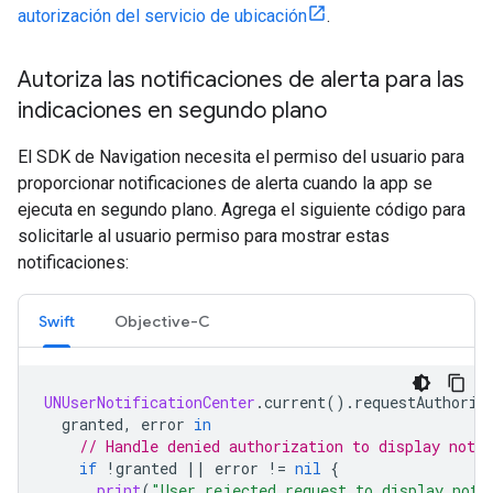
autorización del servicio de ubicación
.
Autoriza las notificaciones de alerta para las
indicaciones en segundo plano
El SDK de Navigation necesita el permiso del usuario para
proporcionar notificaciones de alerta cuando la app se
ejecuta en segundo plano. Agrega el siguiente código para
solicitarle al usuario permiso para mostrar estas
notificaciones:
Swift
Objective-C
UNUserNotificationCenter
.
current
().
requestAuthoriz
granted
,
error
in
// Handle denied authorization to display notif
if
!
granted
||
error
!=
nil
{
print
(
"User rejected request to display noti