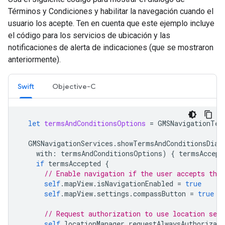
Términos y Condiciones y habilitar la navegación cuando el
usuario los acepte. Ten en cuenta que este ejemplo incluye
el código para los servicios de ubicación y las
notificaciones de alerta de indicaciones (que se mostraron
anteriormente).
Swift
Objective-C
let
termsAndConditionsOptions
=
GMSNavigationTer
GMSNavigationServices
.
showTermsAndConditionsDial
with
:
termsAndConditionsOptions
)
{
termsAccept
if
termsAccepted
{
// Enable navigation if the user accepts the
self
.
mapView
.
isNavigationEnabled
=
true
self
.
mapView
.
settings
.
compassButton
=
true
// Request authorization to use location serv
self
.
locationManager
.
requestAlwaysAuthorizati