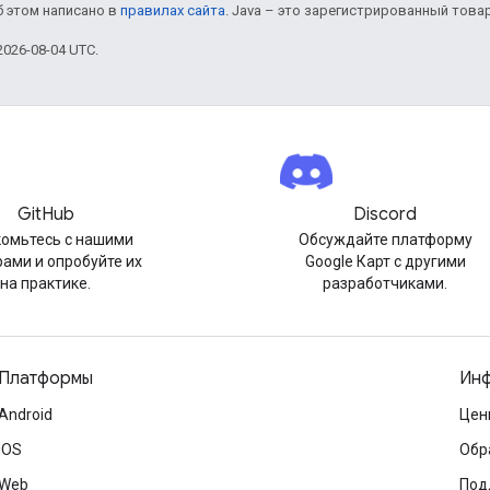
б этом написано в
правилах сайта
. Java – это зарегистрированный това
026-08-04 UTC.
GitHub
Discord
омьтесь с нашими
Обсуждайте платформу
ами и опробуйте их
Google Карт с другими
на практике.
разработчиками.
Платформы
Инф
Android
Цен
iOS
Обр
Web
Под