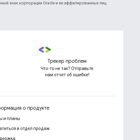
рный знак корпорации Oracle и ее аффилированных лиц.
Трекер проблем
Что-то не так? Отправьте
нам отчет об ошибке!
ормация о продукте
ы и планы
атиться в отдел продаж
держка