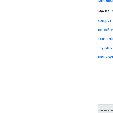
пользовательс
Руководства
Например, вы 
Навигация по маршруту
Слушайте навигационные события
Маршрут 
Настройт
Опыт навигации Google
Введение
Управлен
Изменить интерфейс навигации
Получить
Отрегулируйте камеру
Настроить оповещения спидометра
Спланиру
Нормальный и слабоосвещённый
режимы
Настройка сбоев в реальном
времени
Настройте стили карты
Пользовательский опыт
навигации
Введение
Создайте индивидуальное
Если не указано иное, к