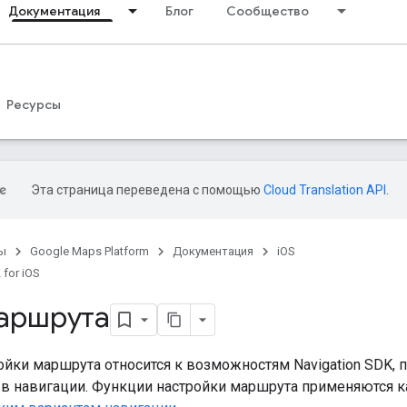
Документация
Блог
Сообщество
Ресурсы
Эта страница переведена с помощью
Cloud Translation API
.
ы
Google Maps Platform
Документация
iOS
 for iOS
аршрута
ойки маршрута относится к возможностям Navigation SDK,
в навигации. Функции настройки маршрута применяются к