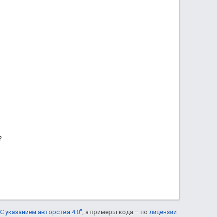
?
С указанием авторства 4.0"
, а примеры кода – по
лицензии