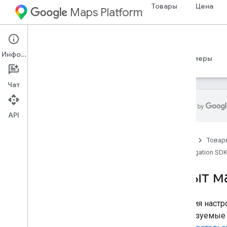
Товары
Цена
Maps Platform
iOS
Navigation SDK for iOS
Информация
Руководства
Справочные материалы
Примеры
Чат
API
Навигационный SDK для i
OS
Главная
Товар
Обзор
Navigation SDK
Демоверсия
Опыт м
Настройка
Обзор установки и требования
Функция настр
Настройка Navigation SDK для i
OS
используемые 
Настроить проект Xcode