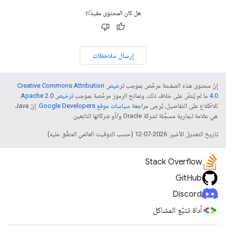
هل كان المحتوى مفيدًا؟
إرسال ملاحظات
إنّ محتوى هذه الصفحة مرخّص بموجب
ترخيص Creative Commons Attribution
4.0‏
ما لم يُنصّ على خلاف ذلك، ونماذج الرموز مرخّصة بموجب
ترخيص Apache 2.0‏
.
للاطّلاع على التفاصيل، يُرجى مراجعة
سياسات موقع Google Developers‏
. إنّ Java
هي علامة تجارية مسجَّلة لشركة Oracle و/أو شركائها التابعين.
تاريخ التعديل الأخير: 2026-07-12 (حسب التوقيت العالمي المتفَّق عليه)
Stack Overflow
GitHub
Discord
أداة تتبّع المشاكل