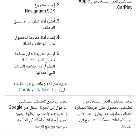
للسائقين الذين يستخدمون Apple
إعداد مشروع
CarPlay.
Navigation SDK
أنشئ أداة تنقّل إذا لم يسبق
لك ذلك.
إعداد أداة معالجة للحصول
على اتّجاهات مفصّلة
ارسم الخريطة على مساحة
تطبيق السيارات واملأ
الحقول من خلاصة البيانات
التي أعددتها.
لمزيد من المعلومات، يُرجى الاطّلاع
على
تفعيل التنقّل في Carplay
.
يريد السائقون الذين يستخدمون
يجب أن يتيح تطبيقك للسائقين
تطبيقك الحصول على خريطة مصغّرة
الدخول إلى تجربة التنقّل من Google
لمعظم رحلتهم، مع توفير الحد الأدنى
والخروج منها حسب الحاجة، بدون
من الاتّجاهات المفصّلة للشوارع في
تغيير إعدادات أداة التنقّل الخاصة
المدينة.
بالوجهة ووضع الرحلة.