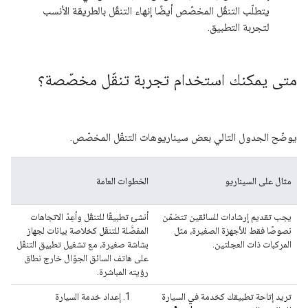
يتطلّب التنقّل المخصّص أيضًا إنهاء التنقّل بالطريقة الأنسب
لتجربة التطبيق.
متى يمكنك استخدام تجربة تنقّل مخصّصة؟
يوضّح الجدول التالي بعض سيناريوهات التنقّل المخصّص.
مثال على السيناريو
الخطوات العامة
يجب تقديم إرشادات للسائقين تتضمّن
أنشئ تطبيقًا للتنقّل وأعِدّ الاتجاهات
نصوصًا فقط للأجهزة الصغيرة، مثل
المفصَّلة للتنقّل كخلاصة بيانات لجهاز
المركبات ذات العجلتين.
بشاشة صغيرة، مع تشغيل تطبيق التنقّل
على هاتف السائق الجوّال خارج نطاق
رؤيته المباشرة.
تريد إتاحة تطبيقك كخدمة في السيارة
إعداد خدمة السيارة