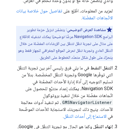
والذي يتضمّن حالة مع أو بدون وحدة تحكّم في العرض.
لمزيد من المعلومات، اطّلِع على
تفاصيل حول خلاصة بيانات
الاتّجاهات المفصّلة
.
مشاهدة العرض التوضيحي:
يتضمّن تنزيل حزمة تطوير
البرامج Navigation SDK عرضًا توضيحيًا يمكنك تشغيله للاطّلاع
على مثال على تجربة تنقّل تتنقّل بين الإرشادات المفصّلة من خلال
التنقّل العادي وتجربة تنقّل تعرض الموقع الجغرافي للجهاز فقط وهو
يتحرّك على طول شكل متعدّد الخطوط على الطريق.
التنقل النشط
في ما يلي فرق رئيسي آخر بين تجربة التنقّل
التي توفّرها Google وتجربة التنقّل المخصّصة. بدلاً من
تسليم التوجيه إلى أداة إدارة الأحداث المضمّنة في
Navigation SDK، يمكنك إعداد متتبِّع للحصول على
اتّجاهات مفصّلة من خلال تنفيذ بروتوكول
GMSNavigatorListener
، ثم تنفيذ أدوات معالجة
الأحداث. يتيح ذلك لتجربتك الاستجابة للأحداث الموضّحة
في
الاستماع إلى أحداث التنقّل
.
إنهاء التنقّل
وكما هو الحال مع تجربة التنقّل في Google،