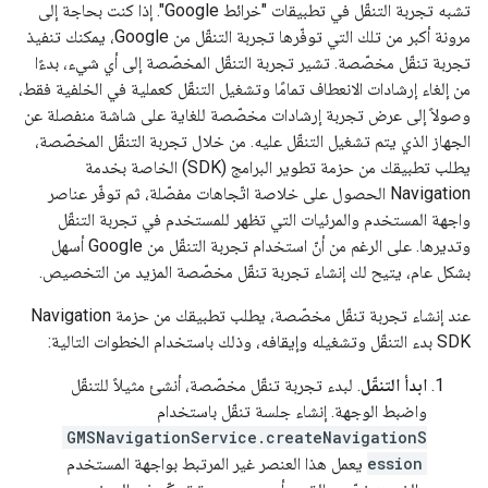
تشبه تجربة التنقّل في تطبيقات "خرائط Google". إذا كنت بحاجة إلى
مرونة أكبر من تلك التي توفّرها تجربة التنقّل من Google، يمكنك تنفيذ
تجربة تنقّل مخصّصة. تشير تجربة التنقّل المخصّصة إلى أي شيء، بدءًا
من إلغاء إرشادات الانعطاف تمامًا وتشغيل التنقّل كعملية في الخلفية فقط،
وصولاً إلى عرض تجربة إرشادات مخصّصة للغاية على شاشة منفصلة عن
الجهاز الذي يتم تشغيل التنقّل عليه. من خلال تجربة التنقّل المخصّصة،
يطلب تطبيقك من حزمة تطوير البرامج (SDK) الخاصة بخدمة
Navigation الحصول على خلاصة اتّجاهات مفصّلة، ثم توفّر عناصر
واجهة المستخدم والمرئيات التي تظهر للمستخدم في تجربة التنقّل
وتديرها. على الرغم من أنّ استخدام تجربة التنقّل من Google أسهل
بشكل عام، يتيح لك إنشاء تجربة تنقّل مخصّصة المزيد من التخصيص.
عند إنشاء تجربة تنقّل مخصّصة، يطلب تطبيقك من حزمة Navigation
SDK بدء التنقّل وتشغيله وإيقافه، وذلك باستخدام الخطوات التالية:
ابدأ التنقّل
. لبدء تجربة تنقّل مخصّصة، أنشئ مثيلاً للتنقّل
واضبط الوجهة. إنشاء جلسة تنقّل باستخدام
GMSNavigationService.createNavigationS
ession
يعمل هذا العنصر غير المرتبط بواجهة المستخدم