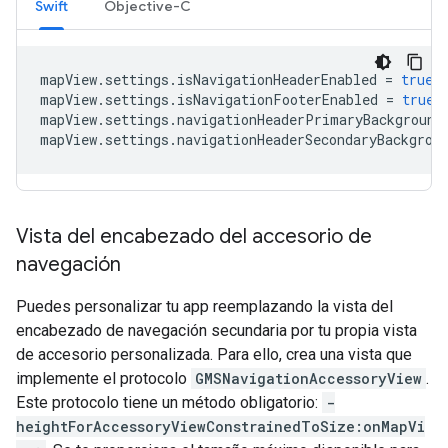
Swift
Objective-C
mapView
.
settings
.
isNavigationHeaderEnabled
=
true
mapView
.
settings
.
isNavigationFooterEnabled
=
true
mapView
.
settings
.
navigationHeaderPrimaryBackground
mapView
.
settings
.
navigationHeaderSecondaryBackgrou
Vista del encabezado del accesorio de
navegación
Puedes personalizar tu app reemplazando la vista del
encabezado de navegación secundaria por tu propia vista
de accesorio personalizada. Para ello, crea una vista que
implemente el protocolo
GMSNavigationAccessoryView
.
Este protocolo tiene un método obligatorio:
-
heightForAccessoryViewConstrainedToSize:onMapVi