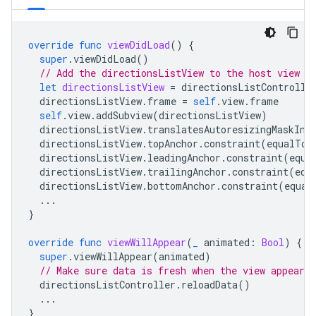
override
func
viewDidLoad
()
{
super
.
viewDidLoad
()
// Add the directionsListView to the host view c
let
directionsListView
=
directionsListControlle
directionsListView
.
frame
=
self
.
view
.
frame
self
.
view
.
addSubview
(
directionsListView
)
directionsListView
.
translatesAutoresizingMaskInt
directionsListView
.
topAnchor
.
constraint
(
equalTo
:
directionsListView
.
leadingAnchor
.
constraint
(
equa
directionsListView
.
trailingAnchor
.
constraint
(
equ
directionsListView
.
bottomAnchor
.
constraint
(
equal
...
}
override
func
viewWillAppear
(
_
animated
:
Bool
)
{
super
.
viewWillAppear
(
animated
)
// Make sure data is fresh when the view appears.
directionsListController
.
reloadData
()
...
}