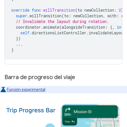
override
func
willTransition
(
to
newCollection
:
UIT
super
.
willTransition
(
to
:
newCollection
,
with
:
co
// Invalidate the layout during rotation.
coordinator
.
animate
(
alongsideTransition
:
{
_
in
self
.
directionsListController
.
invalidateLayout
})
...
}
Barra de progreso del viaje
Función experimental