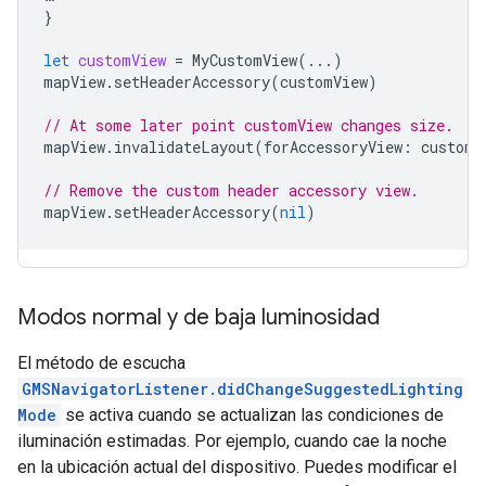
}
let
customView
=
MyCustomView
(...)
mapView
.
setHeaderAccessory
(
customView
)
// At some later point customView changes size.
mapView
.
invalidateLayout
(
forAccessoryView
:
customV
// Remove the custom header accessory view.
mapView
.
setHeaderAccessory
(
nil
)
Modos normal y de baja luminosidad
El método de escucha
GMSNavigatorListener.didChangeSuggestedLighting
Mode
se activa cuando se actualizan las condiciones de
iluminación estimadas. Por ejemplo, cuando cae la noche
en la ubicación actual del dispositivo. Puedes modificar el